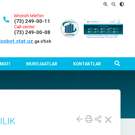
Ishonch telefon
(73) 249-00-11
Call-center
(73) 249-00-08
isobot.stat.uz
ga o'tish
MATI
MUROJAATLAR
KONTAKTLAR
ILIK