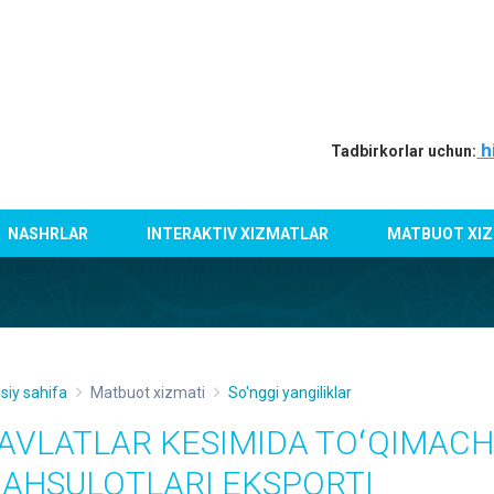
h
Tadbirkorlar uchun:
NASHRLAR
INTERAKTIV XIZMATLAR
MATBUOT XIZ
siy sahifa
Matbuot xizmati
So'nggi yangiliklar
AVLATLAR KESIMIDA TOʻQIMACH
AHSULOTLARI EKSPORTI