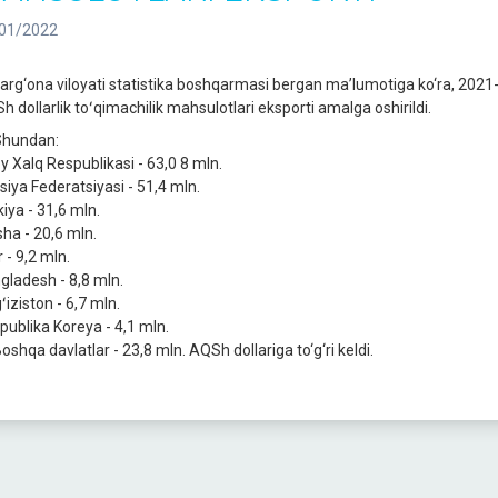
01/2022
arg‘ona viloyati statistika boshqarmasi bergan ma’lumotiga ko‘ra, 2021-y
h dollarlik toʻqimachilik mahsulotlari eksporti amalga oshirildi.
hundan:
oy Xalq Respublikasi - 63,0 8 mln.
siya Federatsiyasi - 51,4 mln.
iya - 31,6 mln.
sha - 20,6 mln.
 - 9,2 mln.
gladesh - 8,8 mln.
ʻiziston - 6,7 mln.
publika Koreya - 4,1 mln.
oshqa davlatlar - 23,8 mln. AQSh dollariga to‘g‘ri keldi.