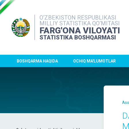
O‘ZBEKISTON RESPUBLIKASI
MILLIY STATISTIKA QO‘MITASI
FARG'ONA VILOYATI
STATISTIKA BOSHQARMASI
BOSHQARMA HAQIDA
OCHIQ MA'LUMOTLAR
Aso
D
M