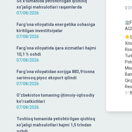
So‘x tumanida yetishtirilgan qishloq
xo‘jaligi mahsulotlari raqamlarda
07/
07/08/2026
🏢F
Farg‘ona viloyatida energetika sohasiga
AQS
kiritilgan investitsiyalar
07/08/2026
👇S
Xit
Farg‘ona viloyatida ijara xizmatlari hajmi
Ros
10,1 % oshdi
Turk
07/08/2026
Pol
Misr
Farg‘ona viloyatidan xorijga 883,9 tonna
Ban
sarimsoq piyoz eksport qilindi
Qirg
07/08/2026
Res
🏳️B
O‘zbekiston tumaning ijtimoiy-iqtisodiy
ko‘rsatkichlari
07/08/2026
Toshloq tumanida yetishtirilgan qishloq
xo‘jaligi mahsulotlari hajmi 1,5 trlndan
oshdi