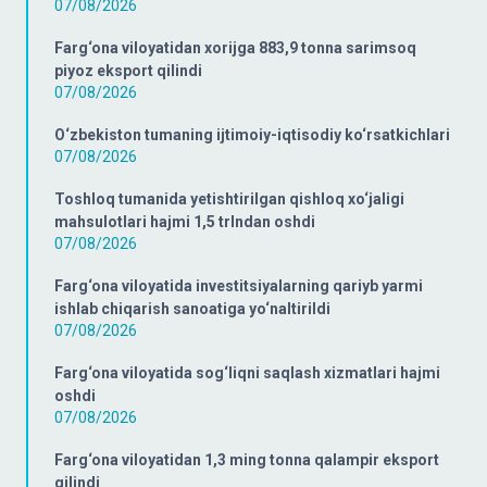
07/08/2026
Farg‘ona viloyatidan xorijga 883,9 tonna sarimsoq
piyoz eksport qilindi
07/08/2026
O‘zbekiston tumaning ijtimoiy-iqtisodiy ko‘rsatkichlari
07/08/2026
Toshloq tumanida yetishtirilgan qishloq xo‘jaligi
mahsulotlari hajmi 1,5 trlndan oshdi
07/08/2026
Farg‘ona viloyatida investitsiyalarning qariyb yarmi
ishlab chiqarish sanoatiga yo‘naltirildi
07/08/2026
Farg‘ona viloyatida sog‘liqni saqlash xizmatlari hajmi
oshdi
07/08/2026
Farg‘ona viloyatidan 1,3 ming tonna qalampir eksport
qilindi