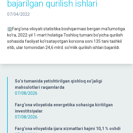
bajarilgan qurilish ishlari
07/04/2022
🏢Farg‘ona viloyati statistika boshqarmasi bergan ma’lumotiga
ko‘ra, 2022-yil 1-mart holatiga Toshloq tumani bo‘yicha qurilish
sohasida faoliyat ko‘rsatayotgan korxona soni 135 tani tashkil
etib, ular tomonidan 24,6 mlrd. so‘mlik qurilish ishlari bajarildi.
So‘x tumanida yetishtirilgan qishloq xo‘jaligi
mahsulotlari raqamlarda
07/08/2026
Farg‘ona viloyatida energetika sohasiga kiritilgan
investitsiyalar
07/08/2026
Farg‘ona viloyatida ijara xizmatlari hajmi 10,1 % oshdi