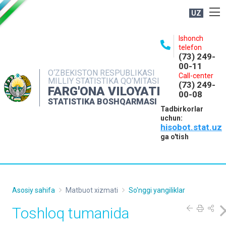
UZ
BOSHQARMA HAQIDA
Ishonch
telefon
OCHIQ MA'LUMOTLAR
(73) 249-
00-11
NASHRLAR
O‘ZBEKISTON RESPUBLIKASI
Call-center
MILLIY STATISTIKA QO‘MITASI
(73) 249-
INTERAKTIV XIZMATLAR
FARG'ONA VILOYATI
00-08
STATISTIKA BOSHQARMASI
MATBUOT XIZMATI
Tadbirkorlar
uchun:
MUROJAATLAR
hisobot.stat.uz
KONTAKTLAR
ga o'tish
Asosiy sahifa
Matbuot xizmati
So'nggi yangiliklar
Toshloq tumanida