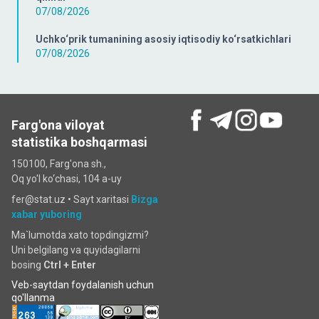
07/08/2026
Uchko‘prik tumanining asosiy iqtisodiy ko‘rsatkichlari
07/08/2026
Farg'ona viloyat
statistika boshqarmasi
150100, Farg'ona sh.,
Oq yo'l ko‘chаsi, 104 a-uy
fer@stat.uz •
Sayt xaritasi
Bizga
xabar yuboring
Ma`lumotda xato topdingizmi?
Uni belgilang va quyidagilarni
bosing
Ctrl + Enter
Veb-saytdan foydalanish uchun
qo'llanma