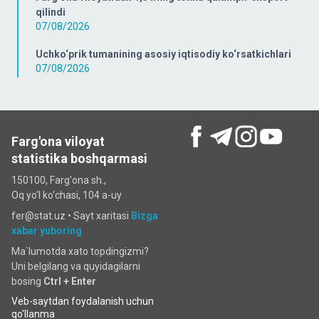
qilindi
07/08/2026
Uchko‘prik tumanining asosiy iqtisodiy ko‘rsatkichlari
07/08/2026
Farg'ona viloyat
statistika boshqarmasi
150100, Farg'ona sh.,
Oq yo'l ko‘chаsi, 104 a-uy
fer@stat.uz •
Sayt xaritasi
Bizga
xabar yuboring
Ma`lumotda xato topdingizmi?
Uni belgilang va quyidagilarni
bosing
Ctrl + Enter
Veb-saytdan foydalanish uchun
qo'llanma