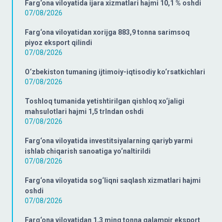
Farg‘ona viloyatida ijara xizmatlari hajmi 10,1 % oshdi
07/08/2026
Farg‘ona viloyatidan xorijga 883,9 tonna sarimsoq
piyoz eksport qilindi
07/08/2026
O‘zbekiston tumaning ijtimoiy-iqtisodiy ko‘rsatkichlari
07/08/2026
Toshloq tumanida yetishtirilgan qishloq xo‘jaligi
mahsulotlari hajmi 1,5 trlndan oshdi
07/08/2026
Farg‘ona viloyatida investitsiyalarning qariyb yarmi
ishlab chiqarish sanoatiga yo‘naltirildi
07/08/2026
Farg‘ona viloyatida sog‘liqni saqlash xizmatlari hajmi
oshdi
07/08/2026
Farg‘ona viloyatidan 1,3 ming tonna qalampir eksport