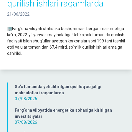
qurilish ishlari raqamlarda
21/06/2022
🏢Farg‘ona viloyati statistika boshqarmasi bergan ma’lumotiga
ko‘ra, 2022-yil yanvar-may holatiga Uchko‘prik tumanida qurilish
faoliyati bilan shug‘ullanayotgan korxonalar soni 199 tani tashkil
etdi va ular tomonidan 67,4 mlrd. so‘mlik qurilish ishlari amalga
oshirildi.
So‘x tumanida yetishtirilgan qishloq xo‘jaligi
mahsulotlari raqamlarda
07/08/2026
Farg‘ona viloyatida energetika sohasiga kiritilgan
investitsiyalar
07/08/2026