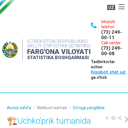
UZ
BOSHQARMA HAQIDA
Ishonch
telefon
OCHIQ MA'LUMOTLAR
(73) 249-
00-11
NASHRLAR
O‘ZBEKISTON RESPUBLIKASI
Call-center
MILLIY STATISTIKA QO‘MITASI
(73) 249-
INTERAKTIV XIZMATLAR
FARG'ONA VILOYATI
00-08
STATISTIKA BOSHQARMASI
MATBUOT XIZMATI
Tadbirkorlar
uchun:
MUROJAATLAR
hisobot.stat.uz
KONTAKTLAR
ga o'tish
Asosiy sahifa
Matbuot xizmati
So'nggi yangiliklar
🏗Uchko‘prik tumanida