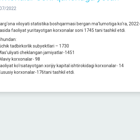
07/2022
arg‘ona viloyati statistika boshqarmasi bergan ma’lumotiga ko‘ra, 2022-yi
asida faoliyat yuritayotgan korxonalar soni 1745 tani tashkil etdi.
hundan:
ichik tadbirkorlik subyektlari – 1730
as’uliyati cheklangan jamiyatlar-1451
ilaviy korxonalar- 98
oliyat ko‘rsatayotgan xorijiy kapital ishtirokidagi korxonalar- 14
ususiy korxonalar-176tani tashkil etdi.