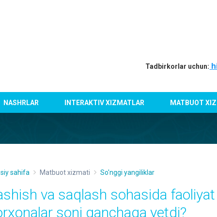
h
Tadbirkorlar uchun:
NASHRLAR
INTERAKTIV XIZMATLAR
MATBUOT XIZ
siy sahifa
Matbuot xizmati
So'nggi yangiliklar
ashish va saqlash sohasida faoliyat
orxonalar soni qanchaga yetdi?