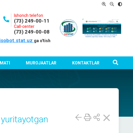
Ishonch telefon
(73) 249-00-11
Call-center
(73) 249-00-08
isobot.stat.uz
ga o'tish
MATI
MUROJAATLAR
KONTAKTLAR
 yuritayotgan