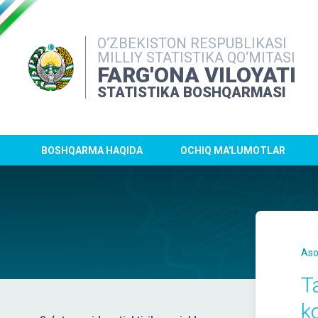
O‘ZBEKISTON RESPUBLIKASI
MILLIY STATISTIKA QO‘MITASI
FARG'ONA VILOYATI
STATISTIKA BOSHQARMASI
BOSHQARMA HAQIDA
OCHIQ MA'LUMOTLAR
Aso
T
k