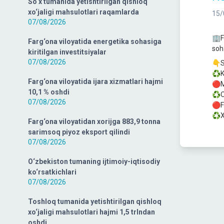
So‘x tumanida yetishtirilgan qishloq
xo‘jaligi mahsulotlari raqamlarda
15/
07/08/2026
🏢F
Farg‘ona viloyatida energetika sohasiga
soh
kiritilgan investitsiyalar
07/08/2026
👇S
♻️K
Farg‘ona viloyatida ijara xizmatlari hajmi
🔴M
10,1 % oshdi
♻️O
07/08/2026
🔴Fa
♻️X
Farg‘ona viloyatidan xorijga 883,9 tonna
sarimsoq piyoz eksport qilindi
07/08/2026
O‘zbekiston tumaning ijtimoiy-iqtisodiy
ko‘rsatkichlari
07/08/2026
Toshloq tumanida yetishtirilgan qishloq
xo‘jaligi mahsulotlari hajmi 1,5 trlndan
oshdi