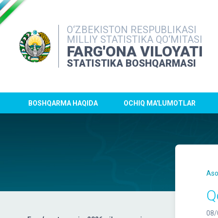
O‘ZBEKISTON RESPUBLIKASI
MILLIY STATISTIKA QO‘MITASI
FARG'ONA VILOYATI
STATISTIKA BOSHQARMASI
BOSHQARMA HAQIDA
OCHIQ MA'LUMOTLAR
Aso
Q
08/