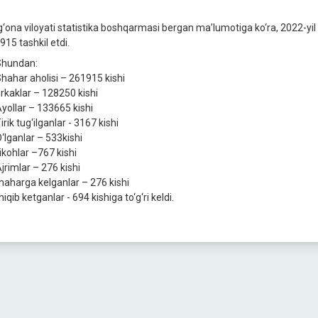
g‘ona viloyati statistika boshqarmasi bergan ma’lumotiga ko‘ra, 2022-yil 
915 tashkil etdi.
hundan:
hahar aholisi – 261915 kishi
️Erkaklar – 128250 kishi
yollar – 133665 kishi
rik tug‘ilganlar - 3167 kishi
‘lganlar – 533kishi
ikohlar –767 kishi
jrimlar – 276 kishi
haharga kelganlar – 276 kishi
iqib ketganlar - 694 kishiga to‘g‘ri keldi.