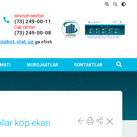
Ishonch telefon
(73) 249-00-11
Call-center
(73) 249-00-08
isobot.stat.uz
ga o'tish
MATI
MUROJAATLAR
KONTAKTLAR
llar ko‘p ekan