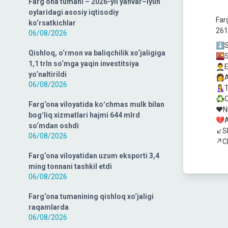
Farg‘ona tumani – 2026-yil yanvar–iyun
oylaridagi asosiy iqtisodiy
Far
ko‘rsatkichlar
261
06/08/2026
⬇️S
Qishloq, o‘rmon va baliqchilik xo‘jaligiga
🌇S
1,1 trln so‘mga yaqin investitsiya
🤵‍♂
yo‘naltirildi
👩A
06/08/2026
🤱Ti
♻️O
Farg‘ona viloyatida koʻchmas mulk bilan
❤️N
bogʻliq xizmatlari hajmi 644 mlrd
💔A
so‘mdan oshdi
↙️S
06/08/2026
↗️Ch
Farg‘ona viloyatidan uzum eksporti 3,4
ming tonnani tashkil etdi
06/08/2026
Farg‘ona tumanining qishloq xo‘jaligi
raqamlarda
06/08/2026