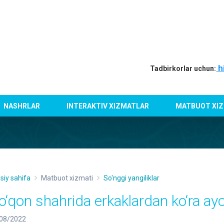
h
Tadbirkorlar uchun:
NASHRLAR
INTERAKTIV XIZMATLAR
MATBUOT XIZ
siy sahifa
Matbuot xizmati
So'nggi yangiliklar
o‘qon shahrida erkaklardan ko‘ra ayo
08/2022