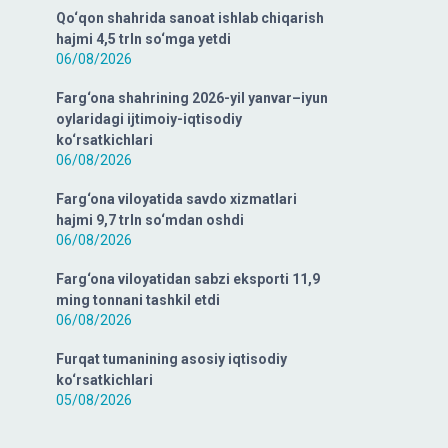
Qo‘qon shahrida sanoat ishlab chiqarish
hajmi 4,5 trln so‘mga yetdi
06/08/2026
Farg‘ona shahrining 2026-yil yanvar–iyun
oylaridagi ijtimoiy-iqtisodiy
ko‘rsatkichlari
06/08/2026
Farg‘ona viloyatida savdo xizmatlari
hajmi 9,7 trln so‘mdan oshdi
06/08/2026
Farg‘ona viloyatidan sabzi eksporti 11,9
ming tonnani tashkil etdi
06/08/2026
Furqat tumanining asosiy iqtisodiy
ko‘rsatkichlari
05/08/2026