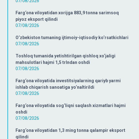
07/08/2026
Farg‘ona viloyatidan xorijga 883,9 tonna sarimsoq
piyoz eksport qilindi
07/08/2026
O‘zbekiston tumaning ijtimoiy-iqtisodiy ko‘rsatkichlari
07/08/2026
Toshloq tumanida yetishtirilgan qishloq xo‘jaligi
mahsulotlari hajmi 1,5 trlndan oshdi
07/08/2026
Farg‘ona viloyatida investitsiyalarning qariyb yarmi
ishlab chiqarish sanoatiga yo‘naltirildi
07/08/2026
Farg‘ona viloyatida sog‘liqni saqlash xizmatlari hajmi
oshdi
07/08/2026
Farg‘ona viloyatidan 1,3 ming tonna qalampir eksport
qilindi