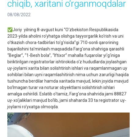
chiqib, xaritani o‘rganmoqdalar
08/08/2022
✅Joriy yilning 8-avgust kuni “O‘zbekiston Respublikasida
2023-yilda aholini ro‘yhatga olishga tayyorgarlik ko‘rish va uni
o‘tkazish chora-tadbirlari to‘g‘risida”gi 710-sonli qarorining
bajarilishini ta’minlash maqsadida Farg‘ona shahriga qarashli
“Beglar”, “1-Besh bola”, “Iftixor” mahalla fuqarolar yi‘g‘iniga
biriktirilgan registratorlar ishtirokida o‘z hududlarda joylashgan
uy-joylarni xarita bilan solishtirish ishlari va raqamlanmagan uy
sohiblari bilan uyni raqamlashitirish nima uchun zarurligi haqida
tushuncha berdilar hamda xaritada mavjud, lekin joyida mavjud
bo‘lmagan turar va noturar obyektlarni solishtirish ishlari
amalga oshirildi. Eslatib o‘tamiz, Farg‘ona shahrida jami 88827
uy-xo‘jaliklari mavjud bo‘lib, jami shaharda 33 ta registrator uy-
joylarni ro‘yxatga olmoqda.