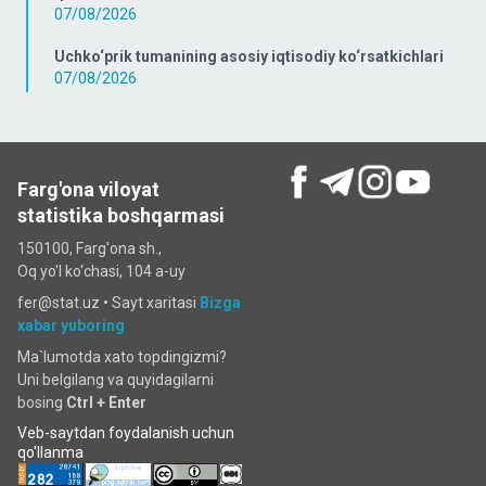
07/08/2026
Uchko‘prik tumanining asosiy iqtisodiy ko‘rsatkichlari
07/08/2026
Farg'ona viloyat
statistika boshqarmasi
150100, Farg'ona sh.,
Oq yo'l ko‘chаsi, 104 a-uy
fer@stat.uz •
Sayt xaritasi
Bizga
xabar yuboring
Ma`lumotda xato topdingizmi?
Uni belgilang va quyidagilarni
bosing
Ctrl + Enter
Veb-saytdan foydalanish uchun
qo'llanma