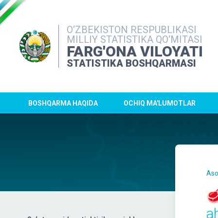
O‘ZBEKISTON RESPUBLIKASI
MILLIY STATISTIKA QO‘MITASI
FARG'ONA VILOYATI
STATISTIKA BOSHQARMASI
BOSHQARMA HAQIDA
OCHIQ MA'LUMOTLAR
Aso

a