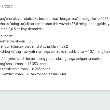
08/2022
arg‘ona viloyati statistika boshqarmasi bergan ma’lumotiga ko‘ra,2022-yil
cha toifadagi xo‘jaliklar tomonidan tirik vaznda 85,8 ming tonna go‘sht y
batan 2,6 %ga ko‘p demakdir.
hundan:
rmer xo‘jaliklari – 3,5
ehqon (shaxsiy yordamchi) xo‘jaliklari – 69,2
shloq xo‘jaligi faoliyatini amalga oshiruvchi tashkilotlar – 13,1 ming tonn
o‘sht yetishtirish bo‘yicha eng yuqori ulushga ega bo‘lgan tumanlar:
arg‘ona tumani – 12 353 tonna
‘zbekiston tumani – 6 265 tonna
uvayda tumani – 6 246 tonnani tashkil etdi.