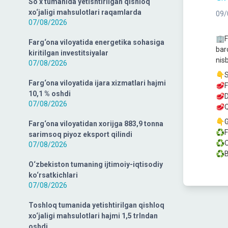
So‘x tumanida yetishtirilgan qishloq
xo‘jaligi mahsulotlari raqamlarda
09/
07/08/2026
🏢F
Farg‘ona viloyatida energetika sohasiga
bar
kiritilgan investitsiyalar
nis
07/08/2026
👇S
Farg‘ona viloyatida ijara xizmatlari hajmi
🥩Fe
10,1 % oshdi
🥩D
07/08/2026
🥩Qi
👇G
Farg‘ona viloyatidan xorijga 883,9 tonna
♻️F
sarimsoq piyoz eksport qilindi
♻️O
07/08/2026
♻️B
O‘zbekiston tumaning ijtimoiy-iqtisodiy
ko‘rsatkichlari
07/08/2026
Toshloq tumanida yetishtirilgan qishloq
xo‘jaligi mahsulotlari hajmi 1,5 trlndan
oshdi