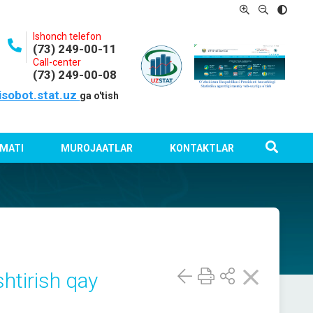
Ishonch telefon
(73) 249-00-11
Call-center
(73) 249-00-08
isobot.stat.uz
ga o'tish
MATI
MUROJAATLAR
KONTAKTLAR
shtirish qay