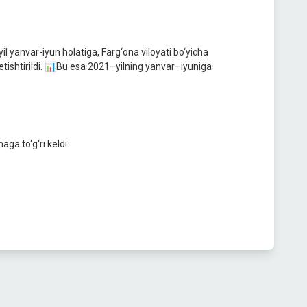
 yanvar-iyun holatiga, Farg‘ona viloyati bo‘yicha
etishtirildi. 📊Bu esa 2021–yilning yanvar–iyuniga
aga to‘g‘ri keldi.