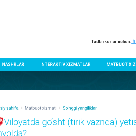
h
Tadbirkorlar uchun:
NASHRLAR
INTERAKTIV XIZMATLAR
MATBUOT XIZ
siy sahifa
Matbuot xizmati
So'nggi yangiliklar
Viloyatda go‘sht (tirik vaznda) yeti
hvolda?