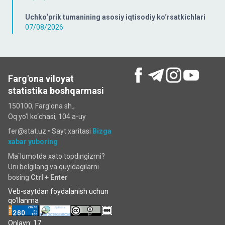
Uchko‘prik tumanining asosiy iqtisodiy ko‘rsatkichlari
07/08/2026
Farg'ona viloyat
statistika boshqarmasi
150100, Farg'ona sh.,
Oq yo'l ko‘chаsi, 104 a-uy
fer@stat.uz •
Sayt xaritasi
Bizga
xabar yuboring
Ma`lumotda xato topdingizmi?
Uni belgilang va quyidagilarni
bosing
Ctrl + Enter
Veb-saytdan foydalanish uchun
qo'llanma
Onlayn: 17