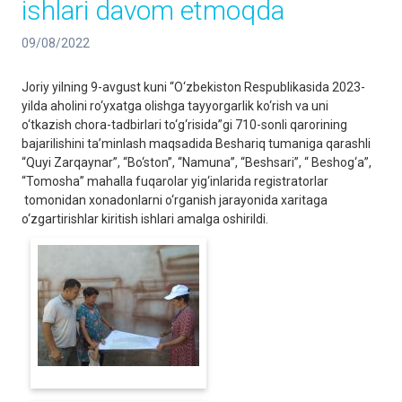
ishlari davom etmoqda
09/08/2022
Joriy yilning 9-avgust kuni “O‘zbekiston Respublikasida 2023-
yilda aholini ro‘yxatga olishga tayyorgarlik ko‘rish va uni
o‘tkazish chora-tadbirlari to‘g‘risida”gi 710-sonli qarorining
bajarilishini ta’minlash maqsadida Beshariq tumaniga qarashli
“Quyi Zarqaynar”, “Bo‘ston”, “Namuna”, “Beshsari”, “ Beshog‘a”,
“Tomosha” mahalla fuqarolar yig‘inlarida registratorlar
tomonidan xonadonlarni o‘rganish jarayonida xaritaga
o‘zgartirishlar kiritish ishlari amalga oshirildi.