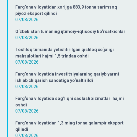
Farg‘ona viloyatidan xorijga 883,9 tonna sarimsoq
piyoz eksport qilindi
07/08/2026
O‘zbekiston tumaning ijtimoiy-iqtisodiy ko‘rsatkichlari
07/08/2026
Toshloq tumanida yetishtirilgan qishloq xo‘jaligi
mahsulotlari hajmi 1,5 trlndan oshdi
07/08/2026
Farg‘ona viloyatida investitsiyalarning qariyb yarmi
ishlab chiqarish sanoatiga yo‘naltirildi
07/08/2026
Farg‘ona viloyatida sog‘liqni saqlash xizmatlari hajmi
oshdi
07/08/2026
Farg‘ona viloyatidan 1,3 ming tonna qalampir eksport
qilindi
07/08/2026