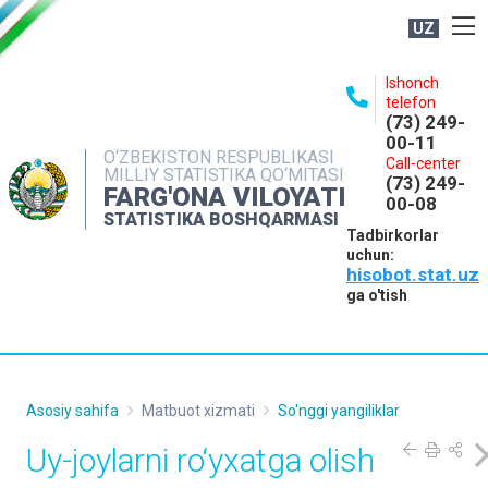
UZ
BOSHQARMA HAQIDA
Ishonch
telefon
OCHIQ MA'LUMOTLAR
(73) 249-
00-11
NASHRLAR
O‘ZBEKISTON RESPUBLIKASI
Call-center
MILLIY STATISTIKA QO‘MITASI
(73) 249-
INTERAKTIV XIZMATLAR
FARG'ONA VILOYATI
00-08
STATISTIKA BOSHQARMASI
MATBUOT XIZMATI
Tadbirkorlar
uchun:
MUROJAATLAR
hisobot.stat.uz
KONTAKTLAR
ga o'tish
Asosiy sahifa
Matbuot xizmati
So'nggi yangiliklar
Uy-joylarni ro‘yxatga olish