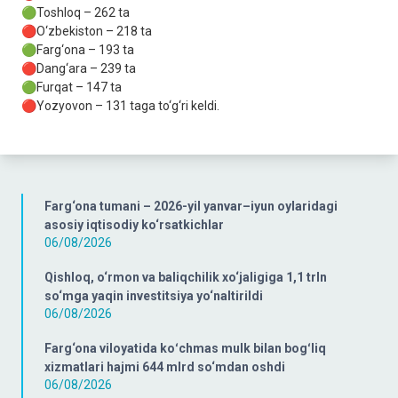
🟢Toshloq – 262 ta
🔴O‘zbekiston – 218 ta
🟢Farg‘ona – 193 ta
🔴Dang‘ara – 239 ta
🟢Furqat – 147 ta
🔴Yozyovon – 131 taga to‘g‘ri keldi.
Farg‘ona tumani – 2026-yil yanvar–iyun oylaridagi
asosiy iqtisodiy ko‘rsatkichlar
06/08/2026
Qishloq, o‘rmon va baliqchilik xo‘jaligiga 1,1 trln
so‘mga yaqin investitsiya yo‘naltirildi
06/08/2026
Farg‘ona viloyatida koʻchmas mulk bilan bogʻliq
xizmatlari hajmi 644 mlrd so‘mdan oshdi
06/08/2026