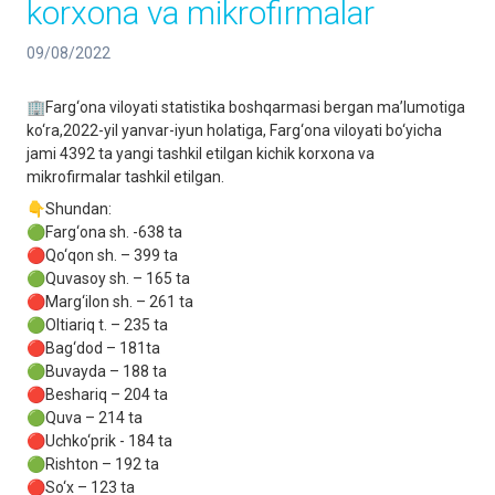
korxona va mikrofirmalar
09/08/2022
🏢Farg‘ona viloyati statistika boshqarmasi bergan ma’lumotiga
ko‘ra,2022-yil yanvar-iyun holatiga, Farg‘ona viloyati bo‘yicha
jami 4392 ta yangi tashkil etilgan kichik korxona va
mikrofirmalar tashkil etilgan.
👇Shundan:
🟢Farg‘ona sh. -638 ta
🔴Qo‘qon sh. – 399 ta
🟢Quvasoy sh. – 165 ta
🔴Marg‘ilon sh. – 261 ta
🟢Oltiariq t. – 235 ta
🔴Bag‘dod – 181ta
🟢Buvayda – 188 ta
🔴Beshariq – 204 ta
🟢Quva – 214 ta
🔴Uchko‘prik - 184 ta
🟢Rishton – 192 ta
🔴So‘x – 123 ta