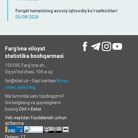
Furqat tumanining asosiy iqtisodiy ko‘rsatkichlari
05/08/2026
Farg'ona viloyat
statistika boshqarmasi
150100, Farg'ona sh.,
Oq yo'l ko‘chаsi, 104 a-uy
fer@stat.uz •
Sayt xaritasi
Bizga
xabar yuboring
Ma`lumotda xato topdingizmi?
Uni belgilang va quyidagilarni
bosing
Ctrl + Enter
Veb-saytdan foydalanish uchun
qo'llanma
Onlayn: 17