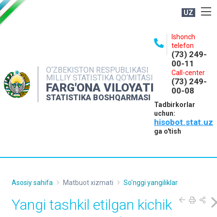
UZ
BOSHQARMA HAQIDA
Ishonch
telefon
OCHIQ MA'LUMOTLAR
(73) 249-
00-11
NASHRLAR
O‘ZBEKISTON RESPUBLIKASI
Call-center
MILLIY STATISTIKA QO‘MITASI
(73) 249-
INTERAKTIV XIZMATLAR
FARG'ONA VILOYATI
00-08
STATISTIKA BOSHQARMASI
MATBUOT XIZMATI
Tadbirkorlar
uchun:
MUROJAATLAR
hisobot.stat.uz
KONTAKTLAR
ga o'tish
Asosiy sahifa
Matbuot xizmati
So'nggi yangiliklar
Yangi tashkil etilgan kichik