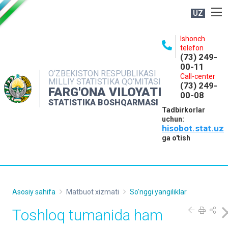
UZ
BOSHQARMA HAQIDA
Ishonch
telefon
OCHIQ MA'LUMOTLAR
(73) 249-
00-11
NASHRLAR
O‘ZBEKISTON RESPUBLIKASI
Call-center
MILLIY STATISTIKA QO‘MITASI
(73) 249-
INTERAKTIV XIZMATLAR
FARG'ONA VILOYATI
00-08
STATISTIKA BOSHQARMASI
MATBUOT XIZMATI
Tadbirkorlar
uchun:
MUROJAATLAR
hisobot.stat.uz
KONTAKTLAR
ga o'tish
Asosiy sahifa
Matbuot xizmati
So'nggi yangiliklar
Toshloq tumanida ham