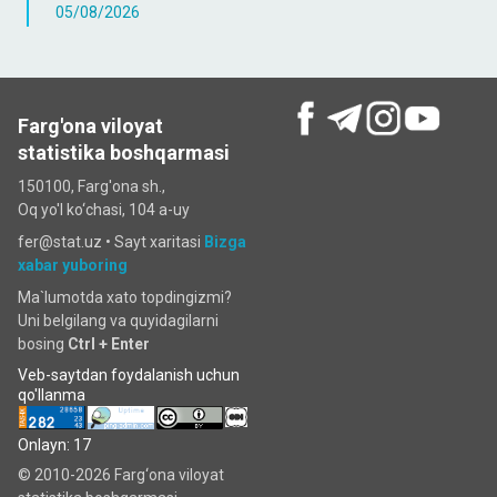
05/08/2026
Farg'ona viloyat
statistika boshqarmasi
150100, Farg'ona sh.,
Oq yo'l ko‘chаsi, 104 a-uy
fer@stat.uz •
Sayt xaritasi
Bizga
xabar yuboring
Ma`lumotda xato topdingizmi?
Uni belgilang va quyidagilarni
bosing
Ctrl + Enter
Veb-saytdan foydalanish uchun
qo'llanma
Onlayn: 17
© 2010-2026 Farg‘ona viloyat