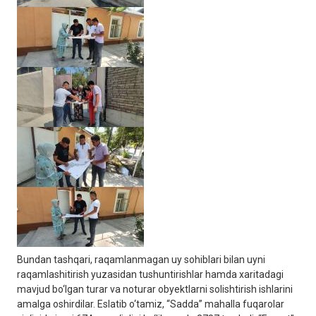
Bundan tashqari, raqamlanmagan uy sohiblari bilan uyni
raqamlashitirish yuzasidan tushuntirishlar hamda xaritadagi
mavjud bo‘lgan turar va noturar obyektlarni solishtirish ishlarini
amalga oshirdilar. Eslatib o‘tamiz, “Sadda” mahalla fuqarolar