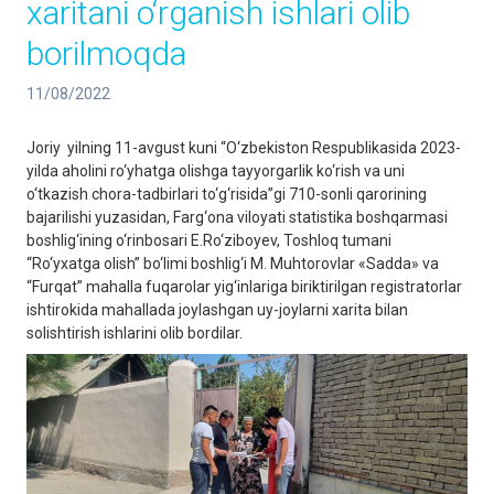
xaritani o‘rganish ishlari olib
borilmoqda
11/08/2022
Joriy yilning 11-avgust kuni “O‘zbekiston Respublikasida 2023-
yilda aholini ro‘yhatga olishga tayyorgarlik ko‘rish va uni
o‘tkazish chora-tadbirlari to‘g‘risida”gi 710-sonli qarorining
bajarilishi yuzasidan, Farg‘ona viloyati statistika boshqarmasi
boshlig‘ining o‘rinbosari E.Ro‘ziboyev, Toshloq tumani
“Ro‘yxatga olish” bo‘limi boshlig‘i M. Muhtorovlar «Sadda» va
“Furqat” mahalla fuqarolar yig‘inlariga biriktirilgan registratorlar
ishtirokida mahallada joylashgan uy-joylarni xarita bilan
solishtirish ishlarini olib bordilar.