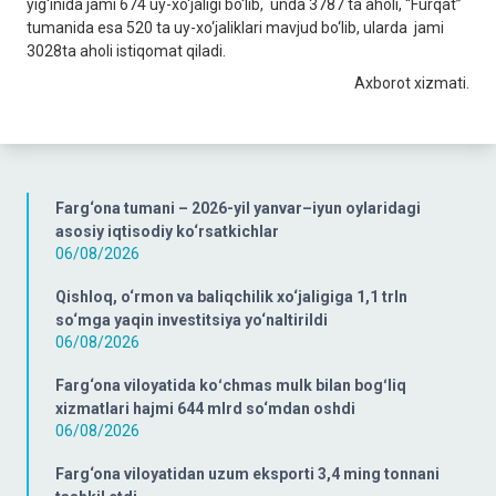
yig‘inida jami 674 uy-xo‘jaligi bo‘lib, unda 3787 ta aholi, “Furqat”
tumanida esa 520 ta uy-xo‘jaliklari mavjud bo‘lib, ularda jami
3028ta aholi istiqomat qiladi.
Axborot xizmati.
Farg‘ona tumani – 2026-yil yanvar–iyun oylaridagi
asosiy iqtisodiy ko‘rsatkichlar
06/08/2026
Qishloq, o‘rmon va baliqchilik xo‘jaligiga 1,1 trln
so‘mga yaqin investitsiya yo‘naltirildi
06/08/2026
Farg‘ona viloyatida koʻchmas mulk bilan bogʻliq
xizmatlari hajmi 644 mlrd so‘mdan oshdi
06/08/2026
Farg‘ona viloyatidan uzum eksporti 3,4 ming tonnani