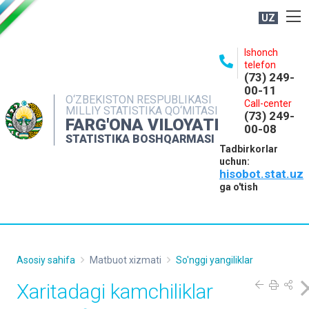
UZ
BOSHQARMA HAQIDA
Ishonch
telefon
OCHIQ MA'LUMOTLAR
(73) 249-
00-11
NASHRLAR
O‘ZBEKISTON RESPUBLIKASI
Call-center
MILLIY STATISTIKA QO‘MITASI
(73) 249-
INTERAKTIV XIZMATLAR
FARG'ONA VILOYATI
00-08
STATISTIKA BOSHQARMASI
MATBUOT XIZMATI
Tadbirkorlar
uchun:
MUROJAATLAR
hisobot.stat.uz
KONTAKTLAR
ga o'tish
Asosiy sahifa
Matbuot xizmati
So'nggi yangiliklar
Xaritadagi kamchiliklar