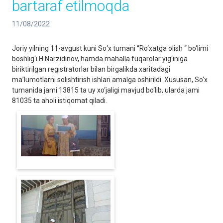
bartaraf etilmoqda
11/08/2022
Joriy yilning 11-avgust kuni Soֲ‘x tumani “Ro‘xatga olish “ bo‘limi
boshlig‘i H.Narzidinov, hamda mahalla fuqarolar yig‘iniga
biriktirilgan registratorlar bilan birgalikda xaritadagi
ma’lumotlarni solishtirish ishlari amalga oshirildi. Xususan, So‘x
tumanida jami 13815 ta uy xo‘jaligi mavjud bo‘lib, ularda jami
81035 ta aholi istiqomat qiladi.