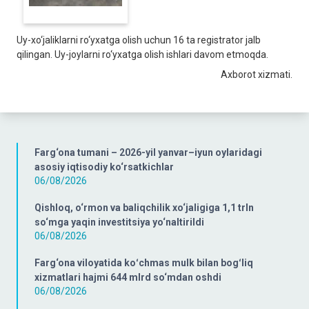
Uy-xo‘jaliklarni ro‘yxatga olish uchun 16 ta registrator jalb
qilingan. Uy-joylarni ro‘yxatga olish ishlari davom etmoqda.
Axborot xizmati.
Farg‘ona tumani – 2026-yil yanvar–iyun oylaridagi
asosiy iqtisodiy ko‘rsatkichlar
06/08/2026
Qishloq, o‘rmon va baliqchilik xo‘jaligiga 1,1 trln
so‘mga yaqin investitsiya yo‘naltirildi
06/08/2026
Farg‘ona viloyatida koʻchmas mulk bilan bogʻliq
xizmatlari hajmi 644 mlrd so‘mdan oshdi
06/08/2026