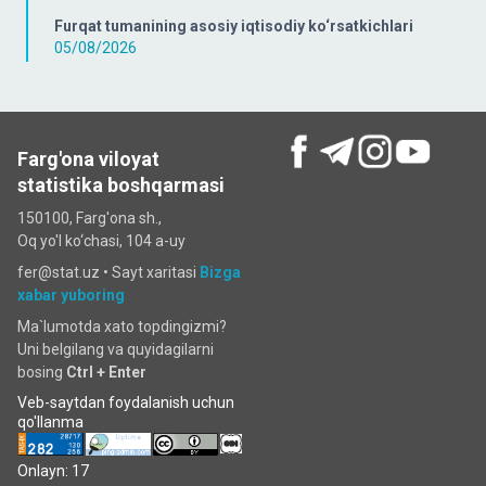
Furqat tumanining asosiy iqtisodiy ko‘rsatkichlari
05/08/2026
Farg'ona viloyat
statistika boshqarmasi
150100, Farg'ona sh.,
Oq yo'l ko‘chаsi, 104 a-uy
fer@stat.uz •
Sayt xaritasi
Bizga
xabar yuboring
Ma`lumotda xato topdingizmi?
Uni belgilang va quyidagilarni
bosing
Ctrl + Enter
Veb-saytdan foydalanish uchun
qo'llanma
Onlayn: 17