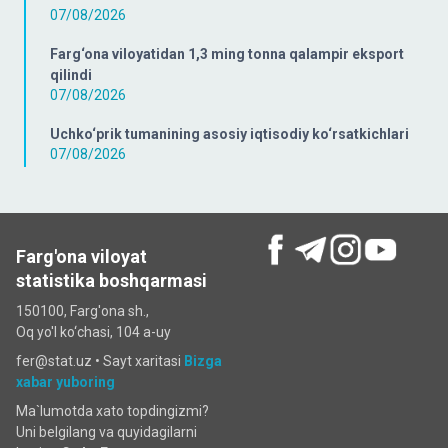
07/08/2026
Farg‘ona viloyatidan 1,3 ming tonna qalampir eksport
qilindi
07/08/2026
Uchko‘prik tumanining asosiy iqtisodiy ko‘rsatkichlari
07/08/2026
Farg'ona viloyat
statistika boshqarmasi
150100, Farg'ona sh.,
Oq yo'l ko‘chаsi, 104 a-uy
fer@stat.uz •
Sayt xaritasi
Bizga
xabar yuboring
Ma`lumotda xato topdingizmi?
Uni belgilang va quyidagilarni