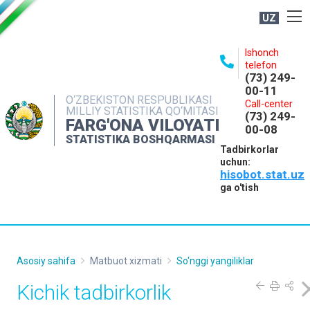
UZ
BOSHQARMA HAQIDA
Ishonch
telefon
OCHIQ MA'LUMOTLAR
(73) 249-
00-11
NASHRLAR
O‘ZBEKISTON RESPUBLIKASI
Call-center
MILLIY STATISTIKA QO‘MITASI
(73) 249-
INTERAKTIV XIZMATLAR
FARG'ONA VILOYATI
00-08
STATISTIKA BOSHQARMASI
MATBUOT XIZMATI
Tadbirkorlar
uchun:
MUROJAATLAR
hisobot.stat.uz
KONTAKTLAR
ga o'tish
Asosiy sahifa
Matbuot xizmati
So'nggi yangiliklar
Kichik tadbirkorlik