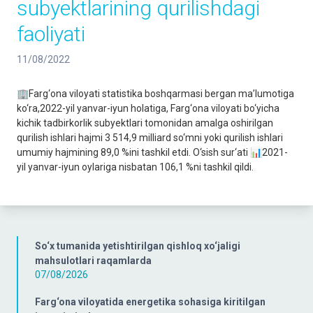
subyektlarining qurilishdagi
faoliyati
11/08/2022
🏢Farg‘ona viloyati statistika boshqarmasi bergan ma’lumotiga
ko‘ra,2022-yil yanvar-iyun holatiga, Farg‘ona viloyati bo‘yicha
kichik tadbirkorlik subyektlari tomonidan amalga oshirilgan
qurilish ishlari hajmi 3 514,9 milliard so‘mni yoki qurilish ishlari
umumiy hajmining 89,0 %ini tashkil etdi. O‘sish sur‘ati 📊2021-
yil yanvar-iyun oylariga nisbatan 106,1 %ni tashkil qildi.
So‘x tumanida yetishtirilgan qishloq xo‘jaligi
mahsulotlari raqamlarda
07/08/2026
Farg‘ona viloyatida energetika sohasiga kiritilgan