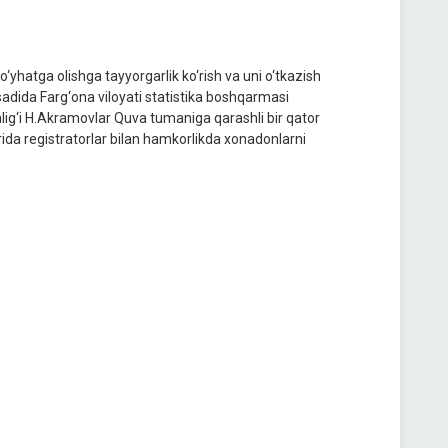
o‘yhatga olishga tayyorgarlik ko‘rish va uni o‘tkazish
qsadida Farg‘ona viloyati statistika boshqarmasi
lig‘i H.Akramovlar Quva tumaniga qarashli bir qator
rida registratorlar bilan hamkorlikda xonadonlarni