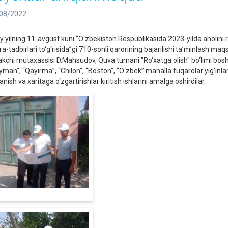
08/2022
iy yilning 11-avgust kuni “O‘zbekiston Respublikasida 2023-yilda aholini r
ra-tadbirlari to‘g‘risida”gi 710-sonli qarorining bajarilishi ta’minlash ma
akchi mutaxassisi D.Mahsudov, Quva tumani "Ro‘xatga olish" bo‘limi bosh
yman”, “Qayirma”, “Chilon”, “Bo‘ston”, “O‘zbek” mahalla fuqarolar yig‘inla
anish va xaritaga o‘zgartirishlar kiritish ishlarini amalga oshirdilar.