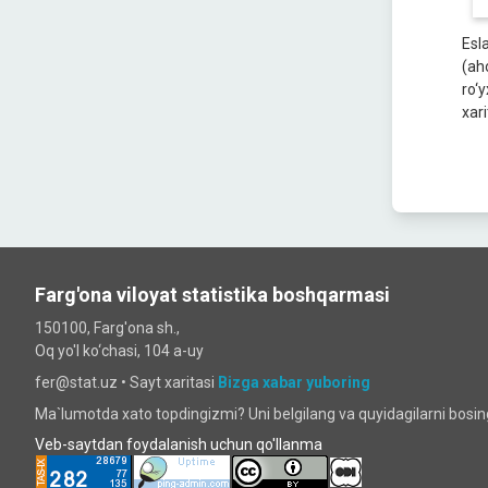
Esl
(ah
ro‘
xari
Farg'ona viloyat statistika boshqarmasi
150100, Farg'ona sh.,
Oq yo'l ko‘chаsi, 104 a-uy
fer@stat.uz •
Sayt xaritasi
Bizga xabar yuboring
Ma`lumotda xato topdingizmi? Uni belgilang va quyidagilarni bosi
Veb-saytdan foydalanish uchun qo'llanma