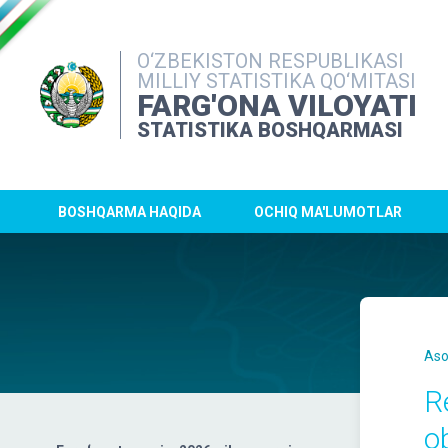
O‘ZBEKISTON RESPUBLIKASI
MILLIY STATISTIKA QO‘MITASI
FARG'ONA VILOYATI
STATISTIKA BOSHQARMASI
BOSHQARMA HAQIDA
OCHIQ MA'LUMOTLAR
Aso
R
o