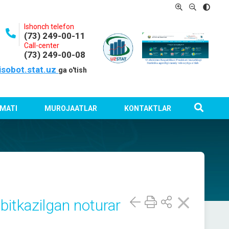
Ishonch telefon
(73) 249-00-11
Call-center
(73) 249-00-08
isobot.stat.uz
ga o'tish
MATI
MUROJAATLAR
KONTAKTLAR
bitkazilgan noturar