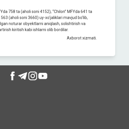
Yda 758 ta (aholi soni 4152), “Chilon” MFYda 641 ta
63 (aholi soni 3660) uy-xo‘jaliklari mavjud bo‘lib,
lgan noturar obyektlarni aniqlash, solishtirish va
rish kiritish kabi ishlarni olib bordilar.
Axborot xizmati.