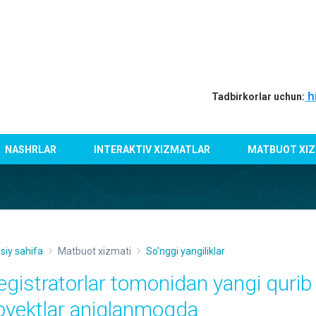
h
Tadbirkorlar uchun:
NASHRLAR
INTERAKTIV XIZMATLAR
MATBUOT XIZ
siy sahifa
Matbuot xizmati
So'nggi yangiliklar
egistratorlar tomonidan yangi qurib 
byektlar aniqlanmoqda