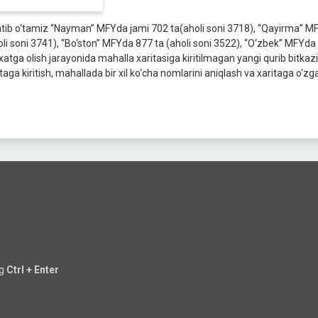
atib o‘tamiz “Nayman” MFYda jami 702 ta(aholi soni 3718), “Qayirma” MF
oli soni 3741), “Bo‘ston” MFYda 877 ta (aholi soni 3522), “O‘zbek” MFYda 5
yxatga olish jarayonida mahalla xaritasiga kiritilmagan yangi qurib bitkazi
taga kiritish, mahallada bir xil ko‘cha nomlarini aniqlash va xaritaga o‘zgarti
ng
Ctrl + Enter