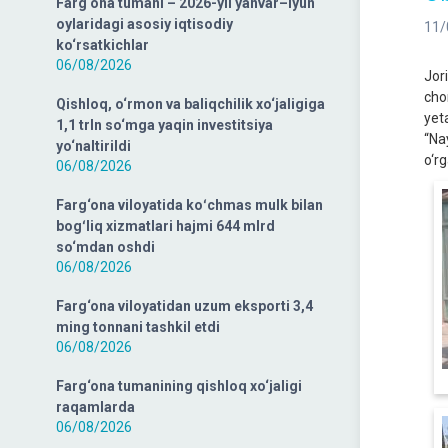
Farg‘ona tumani – 2026-yil yanvar–iyun
oylaridagi asosiy iqtisodiy
11/
ko‘rsatkichlar
06/08/2026
Jor
cho
Qishloq, o‘rmon va baliqchilik xo‘jaligiga
yet
1,1 trln so‘mga yaqin investitsiya
“Na
yo‘naltirildi
o‘rg
06/08/2026
Farg‘ona viloyatida koʻchmas mulk bilan
bogʻliq xizmatlari hajmi 644 mlrd
so‘mdan oshdi
06/08/2026
Farg‘ona viloyatidan uzum eksporti 3,4
ming tonnani tashkil etdi
06/08/2026
Farg‘ona tumanining qishloq xo‘jaligi
raqamlarda
06/08/2026