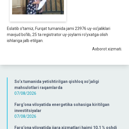
Eslatib o‘tamiz, Furqat tumanida jami 23976 uy-xo‘jaliklari
mavjud bo‘lib, 25 ta registrator uy-joylarni ro‘yxatga olish
ishlariga jalb etilgan.
Axborot xizmati.
So‘x tumanida yetishtirilgan qishloq xo‘jaligi
mahsulotlari raqamlarda
07/08/2026
Farg‘ona viloyatida energetika sohasiga kiritilgan
investitsiyalar
07/08/2026
Farg‘ona viloyatida ijara xizmatlari hajmi 10,1 % oshdi