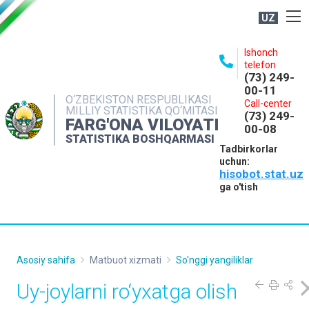
UZ
BOSHQARMA HAQIDA
Ishonch
telefon
OCHIQ MA'LUMOTLAR
(73) 249-
00-11
NASHRLAR
O‘ZBEKISTON RESPUBLIKASI
Call-center
MILLIY STATISTIKA QO‘MITASI
(73) 249-
INTERAKTIV XIZMATLAR
FARG'ONA VILOYATI
00-08
STATISTIKA BOSHQARMASI
MATBUOT XIZMATI
Tadbirkorlar
uchun:
MUROJAATLAR
hisobot.stat.uz
KONTAKTLAR
ga o'tish
Asosiy sahifa
Matbuot xizmati
So'nggi yangiliklar
Uy-joylarni ro‘yxatga olish