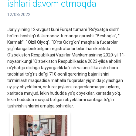
ishlari davom etmoqda
12/08/2022
Joriy yilning 12-avgust kuni Furqat tumani “Ro‘yxatga olish”
bo‘limi boshlig‘i A.Usmonov tumanga qarashli “Beshog‘a”, “
Karmak”, “ Qizil Qiyoq”, “O‘rta Qo‘rg‘on” maqhalla fuqarolar
yig‘inlariga biriktirilgan registratorlar bilan hamkorlikda
O‘zbekiston Respublikasi Vazirlar Mahkamasining 2020-yil 11-
noyabr kungi “O‘zbekiston Respublikasida 2023-yilda aholini
ro‘yhatga olishga tayyorgarlik ko‘rish va uni o‘tkazish chora-
tadbirlari to‘g‘risida”gi 710-sonli qarorining bajarilishini
ta’minlash maqsadida mahalla fuqarolar yig‘inida joylashgan
uy-joy obyektlarni, noturar joylarni, raqamlanmagan uylarni,
xaritada mavjud, lekin hududda yo‘q obyektlar, xaritada yo‘q,
lekin hududda mavjud bo‘lgan obyektlarni xaritaga to‘g‘ri
tushirish ishlarini amalga oshirdilar.