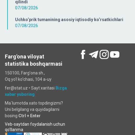
qilindi
07/08/2026
Uchko‘prik tumanining asosiy iqtisodiy ko‘rsatkichlari
07/08/2026
Farg'ona viloyat
statistika boshqarmasi
150100, Farg'ona sh.,
Oq yo'l ko‘chаsi, 104 a-uy
fer@stat.uz •
Sayt xaritasi
Bizga
xabar yuboring
Ma`lumotda xato topdingizmi?
Uni belgilang va quyidagilarni
bosing
Ctrl + Enter
Veb-saytdan foydalanish uchun
qo'llanma