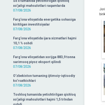
So‘x tumanida yetishtirilgan qishloq
xo‘jaligi mahsulotlari raqamlarda
Jor
07/08/2026
biri
Farg‘ona viloyatida energetika sohasiga
kiritilgan investitsiyalar
07/08/2026
Farg‘ona viloyatida ijara xizmatlari hajmi
10,1 % oshdi
07/08/2026
Farg‘ona viloyatidan xorijga 883,9 tonna
sarimsoq piyoz eksport qilindi
07/08/2026
O‘zbekiston tumaning ijtimoiy-iqtisodiy
ko‘rsatkichlari
07/08/2026
Toshloq tumanida yetishtirilgan qishloq
xo‘jaligi mahsulotlari hajmi 1,5 trlndan
oshdi