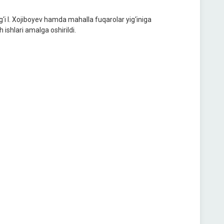
g‘i I. Xojiboyev hamda mahalla fuqarolar yig‘iniga
h ishlari amalga oshirildi.