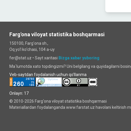
Farg'ona viloyat statistika boshqarmasi
150100, Farg'ona sh.,
Oq yo'l ko‘chаsi, 104 a-uy
fer@stat.uz •
Sayt xaritasi
Bizga xabar yuboring
Ma`lumotda xato topdingizmi? Uni belgilang va quyidagilarni bosi
Veb-saytdan foydalanish uchun qo'llanma
Onlayn: 17
© 2010-2026 Farg‘ona viloyat statistika boshqarmasi
Materiallardan foydalanganda www.farstat.uz havolani keltirish ma