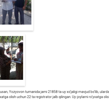
usan, Yozyovon tumanida jami 21858 ta uy xo‘jaligi mavjud bo‘lib, ularda j
xatga olish uchun 22 ta registrator jalb qilingan. Uy-joylarni ro‘yxatga o