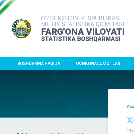
O‘ZBEKISTON RESPUBLIKASI
MILLIY STATISTIKA QO‘MITASI
FARG'ONA VILOYATI
STATISTIKA BOSHQARMASI
BOSHQARMA HAQIDA
OCHIQ MA'LUMOTLAR
Aso
X
15/