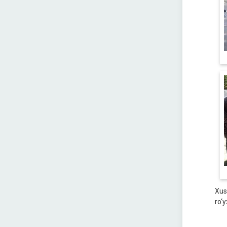
Xus
ro‘y