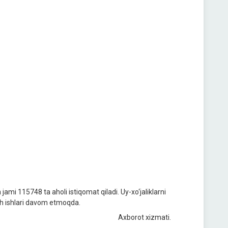
ami 115748 ta aholi istiqomat qiladi. Uy-xo‘jaliklarni
lish ishlari davom etmoqda.
Axborot xizmati.