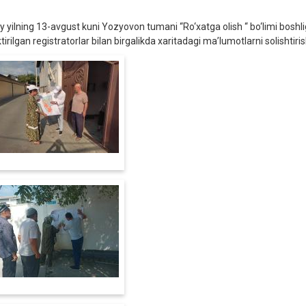
iy yilning 13-avgust kuni Yozyovon tumani “Ro‘xatga olish “ bo‘limi boshli
ktirilgan registratorlar bilan birgalikda xaritadagi ma’lumotlarni solishtiris