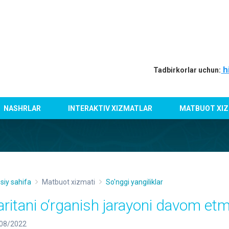
h
Tadbirkorlar uchun:
NASHRLAR
INTERAKTIV XIZMATLAR
MATBUOT XIZ
siy sahifa
Matbuot xizmati
So'nggi yangiliklar
aritani o‘rganish jarayoni davom e
08/2022