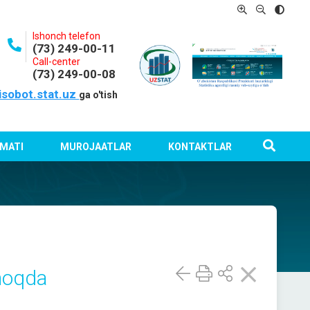
Ishonch telefon
(73) 249-00-11
Call-center
(73) 249-00-08
isobot.stat.uz
ga o'tish
MATI
MUROJAATLAR
KONTAKTLAR
tmoqda