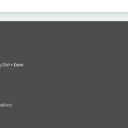
ng
Ctrl + Enter
jburiy.