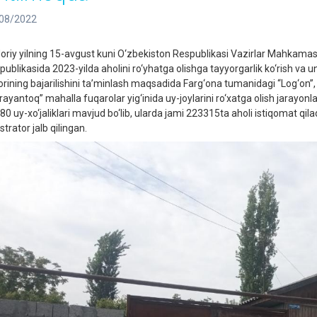
08/2022
oriy yilning 15-avgust kuni O‘zbekiston Respublikasi Vazirlar Mahkamas
ublikasida 2023-yilda aholini ro‘yhatga olishga tayyorgarlik ko‘rish va uni
orining bajarilishini ta’minlash maqsadida Farg‘ona tumanidagi “Log‘on”, 
rayantoq” mahalla fuqarolar yig‘inida uy-joylarini ro‘xatga olish jarayon
0 uy-xo‘jaliklari mavjud bo‘lib, ularda jami 223315ta aholi istiqomat qilad
strator jalb qilingan.