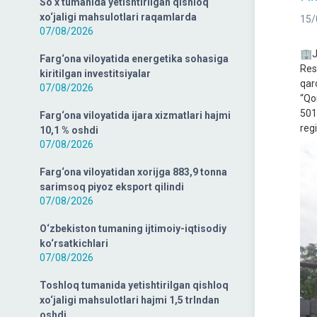
So‘x tumanida yetishtirilgan qishloq
xo‘jaligi mahsulotlari raqamlarda
15/
07/08/2026
🏢J
Farg‘ona viloyatida energetika sohasiga
Resp
kiritilgan investitsiyalar
qar
07/08/2026
“Qo
5018
Farg‘ona viloyatida ijara xizmatlari hajmi
regi
10,1 % oshdi
07/08/2026
Farg‘ona viloyatidan xorijga 883,9 tonna
sarimsoq piyoz eksport qilindi
07/08/2026
O‘zbekiston tumaning ijtimoiy-iqtisodiy
ko‘rsatkichlari
07/08/2026
Toshloq tumanida yetishtirilgan qishloq
xo‘jaligi mahsulotlari hajmi 1,5 trlndan
oshdi