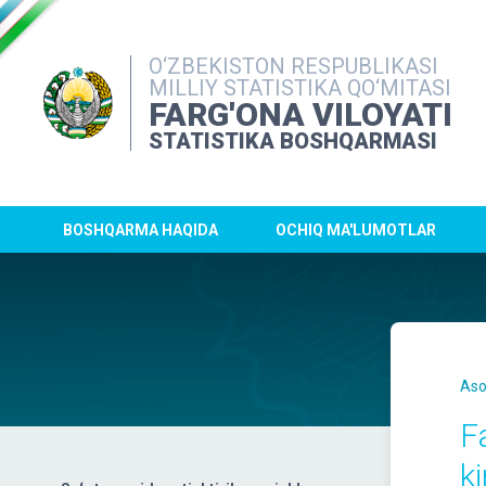
O‘ZBEKISTON RESPUBLIKASI
MILLIY STATISTIKA QO‘MITASI
FARG'ONA VILOYATI
STATISTIKA BOSHQARMASI
BOSHQARMA HAQIDA
OCHIQ MA'LUMOTLAR
Aso
F
k