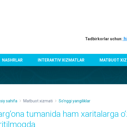
h
Tadbirkorlar uchun:
NASHRLAR
INTERAKTIV XIZMATLAR
MATBUOT XIZ
siy sahifa
Matbuot xizmati
So'nggi yangiliklar
arg‘ona tumanida ham xaritalarga o‘z
iritilmoqda