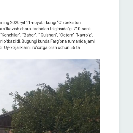
ining 2020-yil 11-noyabr kungi “O‘zbekiston
 o‘tkazish chora-tadbirlari to‘g‘risida”gi 710-sonli
“Konchilar”, “Bahor”, “ Gulshan”, “Oqtom” “Navro‘z”,
lari o‘tkazildi. Bugungi kunda Farg‘ona tumanida jami
i. Uy-xo‘jaliklarni ro‘xatga olish uchun 56 ta