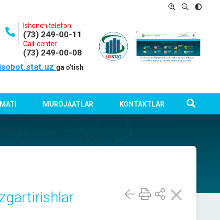
Ishonch telefon
(73) 249-00-11
Call-center
(73) 249-00-08
isobot.stat.uz
ga o'tish
MATI
MUROJAATLAR
KONTAKTLAR
gartirishlar