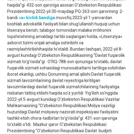
haqida”gi 432-son qaroriga asosan O‘zbekiston Respublikasi
Prezidentining 2022-yil 30-maydagi PQ-263-son qarorining 2-
bandi
«a» kichik bandiga
muvofiq 2023-yil 1-yanvardan
boshlab advokatlik faoliyati bilan shug‘ullanish huquqi uchun
litsenziya berish, talabgor tomonidan malaka imtihonini
topshirishining amaldagi tartibi saqlangan holda, «Litsenziya»
axborot tizimi orqali amalga oshirilishi va
rasmiylashtirilishihaqida to‘xtaldi. Bundan tashqari, 2022-yil 8-
avgust kunidagi O‘zbekiston Respublikasining “Davlat fuqarolik
xizmati to‘g‘risida”gi O‘RQ-788-son qonuniga to‘xtalib, davlat
fuqarolik xizmati sohasidagi munosabatlarni tartibga solishdan
iborat ekanligi, ushbu Qonunning amal qilishi Davlat fuqarolik
xizmati lavozimlarining davlat reyestriga kiritilgan
lavozimlardagi davlat fuqarolik xizmatchilarining faoliyatiga
nisbatan tatbiq etilishi haqida so‘z yuritdi. Yig‘ilish so‘nggida
2022-yil 5-avgust kunidagi O‘zbekiston Respublikasi Vazirlar
Mahkamasining “O‘zbekiston Respublikasi Moliya vazirligi
huzuridagi Davlat moliyaviy nazorati inspeksiyasi faoliyatini
tashkil etish chora-tadbirlari to‘g‘risida”gi 431-son qaroriga
to‘xtalib o‘tdi. Mazkur qaror O‘zbekistan Respublikasi
Prezidentining "O‘zbekiston Respublikasi Davlat budjeti