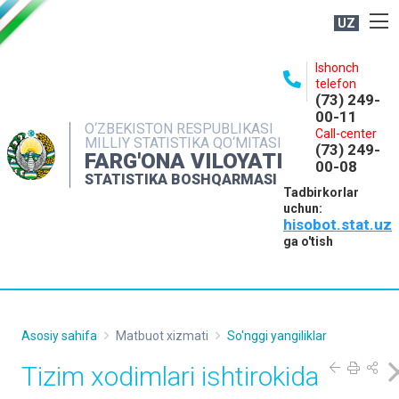
UZ
BOSHQARMA HAQIDA
Ishonch
telefon
OCHIQ MA'LUMOTLAR
(73) 249-
00-11
NASHRLAR
O‘ZBEKISTON RESPUBLIKASI
Call-center
MILLIY STATISTIKA QO‘MITASI
(73) 249-
INTERAKTIV XIZMATLAR
FARG'ONA VILOYATI
00-08
STATISTIKA BOSHQARMASI
MATBUOT XIZMATI
Tadbirkorlar
uchun:
MUROJAATLAR
hisobot.stat.uz
KONTAKTLAR
ga o'tish
Asosiy sahifa
Matbuot xizmati
So'nggi yangiliklar
Tizim xodimlari ishtirokida