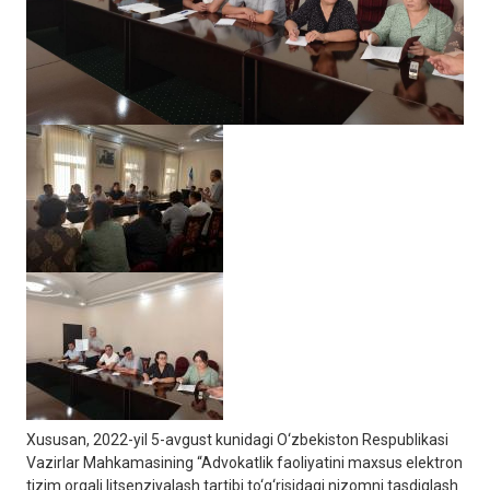
Xususan, 2022-yil 5-avgust kunidagi O‘zbekiston Respublikasi
Vazirlar Mahkamasining “Advokatlik faoliyatini maxsus elektron
tizim orqali litsenziyalash tartibi to‘g‘risidagi nizomni tasdiqlash