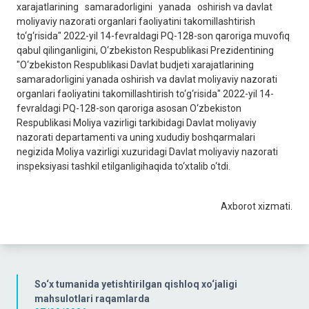
xarajatlarining samaradorligini yanada oshirish va davlat
moliyaviy nazorati organlari faoliyatini takomillashtirish
to‘g‘risida" 2022-yil 14-fevraldagi PQ-128-son qaroriga muvofiq
qabul qilinganligini, O‘zbekiston Respublikasi Prezidentining
"O‘zbekiston Respublikasi Davlat budjeti xarajatlarining
samaradorligini yanada oshirish va davlat moliyaviy nazorati
organlari faoliyatini takomillashtirish to‘g‘risida" 2022-yil 14-
fevraldagi PQ-128-son qaroriga asosan O‘zbekiston
Respublikasi Moliya vazirligi tarkibidagi Davlat moliyaviy
nazorati departamenti va uning xududiy boshqarmalari
negizida Moliya vazirligi xuzuridagi Davlat moliyaviy nazorati
inspeksiyasi tashkil etilganligihaqida to‘xtalib o‘tdi.
Axborot xizmati.
So‘x tumanida yetishtirilgan qishloq xo‘jaligi
mahsulotlari raqamlarda