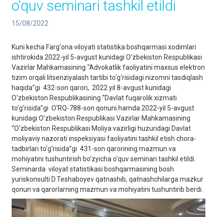
o‘quv seminari tashkil etildi
15/08/2022
Kuni kecha Farg‘ona viloyati statistika boshqarmasi xodimlari
ishtirokida 2022-yil 5-avgust kunidagi O‘zbekiston Respublikasi
Vazirlar Mahkamasining “Advokatlik faoliyatini maxsus elektron
tizim orqali litsenziyalash tartibi to‘g‘risidagi nizomni tasdiqlash
haqida”gi 432-son qarori, 2022 yil 8-avgust kunidagi
O‘zbekiston Respublikasining “Davlat fuqarolik xizmati
to‘g‘risida”gi O‘RQ-788-son qonuni hamda 2022-yil 5-avgust
kunidagi O’zbekiston Respublikasi Vazirlar Mahkamasining
“O‘zbekiston Respublikasi Moliya vazirligi huzuridagi Davlat
moliyaviy nazorati inspeksiyasi faoliyatini tashkil etish chora-
tadbirlari to‘g‘risida”gi 431-son qarorining mazmun va
mohiyatini tushuntirish bo‘zyicha o‘quv seminari tashkil etildi.
Seminarda viloyat statistikasi boshqarmasining bosh
yuriskonsulti D.Teshaboyev qatnashib, qatnashchilarga mazkur
qonun va qarorlarning mazmun va mohiyatini tushuntirib berdi.