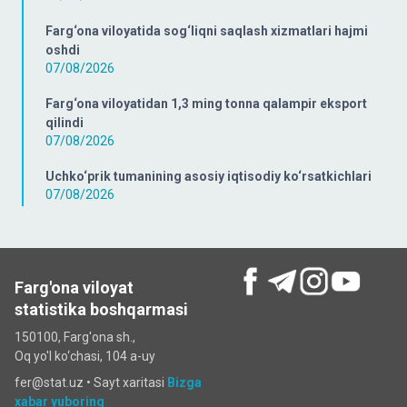
Farg‘ona viloyatida sog‘liqni saqlash xizmatlari hajmi
oshdi
07/08/2026
Farg‘ona viloyatidan 1,3 ming tonna qalampir eksport
qilindi
07/08/2026
Uchko‘prik tumanining asosiy iqtisodiy ko‘rsatkichlari
07/08/2026
Farg'ona viloyat
statistika boshqarmasi
150100, Farg'ona sh.,
Oq yo'l ko‘chаsi, 104 a-uy
fer@stat.uz •
Sayt xaritasi
Bizga
xabar yuboring