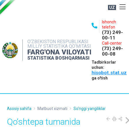
UZ
BOSHQARMA HAQIDA
Ishonch
telefon
OCHIQ MA'LUMOTLAR
(73) 249-
00-11
NASHRLAR
O‘ZBEKISTON RESPUBLIKASI
Call-center
MILLIY STATISTIKA QO‘MITASI
(73) 249-
INTERAKTIV XIZMATLAR
FARG'ONA VILOYATI
00-08
STATISTIKA BOSHQARMASI
MATBUOT XIZMATI
Tadbirkorlar
uchun:
MUROJAATLAR
hisobot.stat.uz
KONTAKTLAR
ga o'tish
Asosiy sahifa
Matbuot xizmati
So'nggi yangiliklar
Qo‘shtepa tumanida