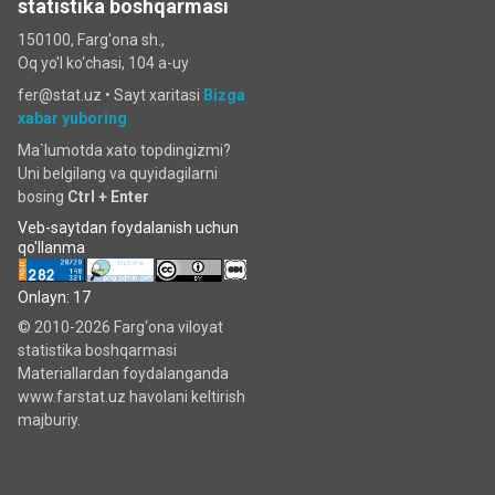
statistika boshqarmasi
150100, Farg'ona sh.,
Oq yo'l ko‘chаsi, 104 a-uy
fer@stat.uz •
Sayt xaritasi
Bizga
xabar yuboring
Ma`lumotda xato topdingizmi?
Uni belgilang va quyidagilarni
bosing
Ctrl + Enter
Veb-saytdan foydalanish uchun
qo'llanma
Onlayn: 17
© 2010-2026 Farg‘ona viloyat
statistika boshqarmasi
Materiallardan foydalanganda
www.farstat.uz havolani keltirish
majburiy.