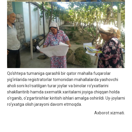
Qo‘shtepa tumaniga qarashli bir qator mahalla fuqarolar
yig‘inlarida registratorlar tomonidan mahallalarda yashovchi
aholi soni ko‘rsatilgan turar joylar va binolar ro‘yxatlarini
shakllantirib hamda sxematik xaritalarni joyiga chiqqan holda
o‘rganib, o‘zgartirishlar kiritish ishlari amalga oshirildi. Uy-joylarni
ro‘yxatga olish jarayoni davom etmoqda.
Axborot xizmati.