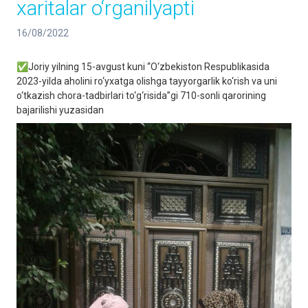
xaritalar o‘rganilyapti
16/08/2022
✅Joriy yilning 15-avgust kuni “O‘zbekiston Respublikasida
2023-yilda aholini ro‘yxatga olishga tayyorgarlik ko‘rish va uni
o‘tkazish chora-tadbirlari to‘g‘risida”gi 710-sonli qarorining
bajarilishi yuzasidan