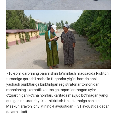
710-sonli qarorining bajarilishini ta’minlash maqsadida Rishton
tumaniga qarashli mahalla fuqarolar yig‘ini hamda aholi
yashash punktlariga biriktirilgan registratorlar tomonidan
mahalaning sxematik xaritasiga raqamlanmagan uylar,
o‘zgartirilgan ko‘cha nomlari, xaritada mavjud bo‘lmagan yangi
qurilgan noturar obyektlarni kiritish ishlari amalga oshirildi.
Mazkur jarayon joriy yilning 4 avgustidan – 31 avgustiga qadar
davom etadi.