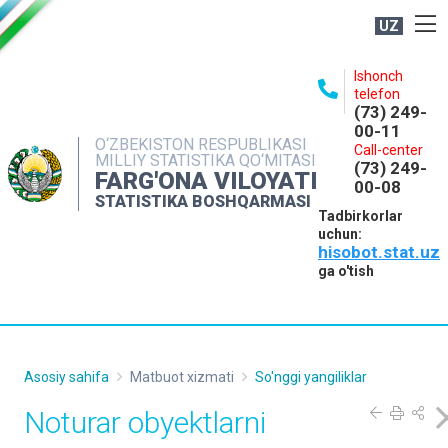
UZ
BOSHQARMA HAQIDA
Ishonch
telefon
OCHIQ MA'LUMOTLAR
(73) 249-
00-11
NASHRLAR
O‘ZBEKISTON RESPUBLIKASI
Call-center
MILLIY STATISTIKA QO‘MITASI
(73) 249-
INTERAKTIV XIZMATLAR
FARG'ONA VILOYATI
00-08
STATISTIKA BOSHQARMASI
MATBUOT XIZMATI
Tadbirkorlar
uchun:
MUROJAATLAR
hisobot.stat.uz
KONTAKTLAR
ga o'tish
Asosiy sahifa
Matbuot xizmati
So'nggi yangiliklar
Noturar obyektlarni