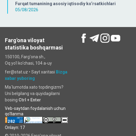
Furqat tumanining asosiy iqtisodiy ko‘rsatkichlari
05/08/2026
Farg'ona viloyat
statistika boshqarmasi
150100, Farg'ona sh.,
Oq yo'l ko‘chаsi, 104 a-uy
fer@stat.uz •
Sayt xaritasi
Bizga
xabar yuboring
Ma`lumotda xato topdingizmi?
Uni belgilang va quyidagilarni
bosing
Ctrl + Enter
Veb-saytdan foydalanish uchun
qo'llanma
Onlayn: 17
© 2010-2026 Farg‘ona viloyat