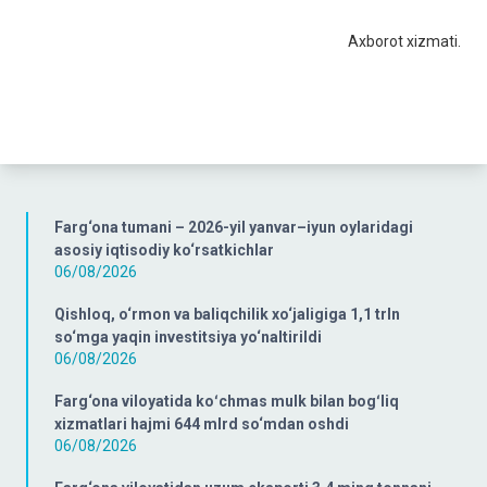
Axborot xizmati.
Farg‘ona tumani – 2026-yil yanvar–iyun oylaridagi
asosiy iqtisodiy ko‘rsatkichlar
06/08/2026
Qishloq, o‘rmon va baliqchilik xo‘jaligiga 1,1 trln
so‘mga yaqin investitsiya yo‘naltirildi
06/08/2026
Farg‘ona viloyatida koʻchmas mulk bilan bogʻliq
xizmatlari hajmi 644 mlrd so‘mdan oshdi
06/08/2026