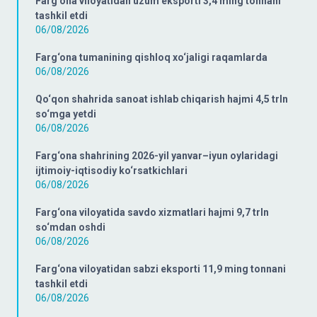
Farg‘ona viloyatidan uzum eksporti 3,4 ming tonnani
tashkil etdi
06/08/2026
Farg‘ona tumanining qishloq xo‘jaligi raqamlarda
06/08/2026
Qo‘qon shahrida sanoat ishlab chiqarish hajmi 4,5 trln
so‘mga yetdi
06/08/2026
Farg‘ona shahrining 2026-yil yanvar–iyun oylaridagi
ijtimoiy-iqtisodiy ko‘rsatkichlari
06/08/2026
Farg‘ona viloyatida savdo xizmatlari hajmi 9,7 trln
so‘mdan oshdi
06/08/2026
Farg‘ona viloyatidan sabzi eksporti 11,9 ming tonnani
tashkil etdi
06/08/2026