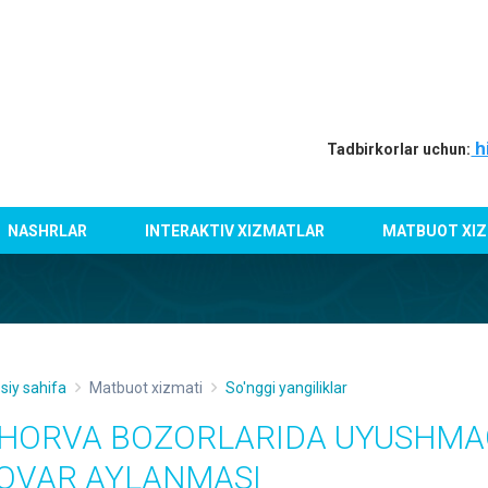
h
Tadbirkorlar uchun:
NASHRLAR
INTERAKTIV XIZMATLAR
MATBUOT XIZ
siy sahifa
Matbuot xizmati
So'nggi yangiliklar
HORVA BOZORLARIDA UYUSHMA
OVAR AYLANMASI