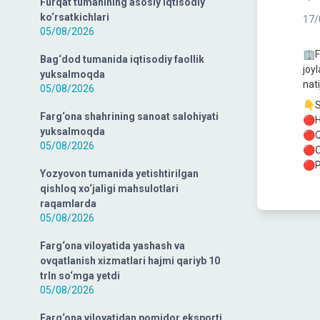
Furqat tumanining asosiy iqtisodiy
ko‘rsatkichlari
17/
05/08/2026
🏢F
Bag‘dod tumanida iqtisodiy faollik
joy
yuksalmoqda
nat
05/08/2026
👇S
Farg‘ona shahrining sanoat salohiyati
🔴H
yuksalmoqda
🔴Q
05/08/2026
🔴O
🔴Pa
Yozyovon tumanida yetishtirilgan
qishloq xo‘jaligi mahsulotlari
raqamlarda
05/08/2026
Farg‘ona viloyatida yashash va
ovqatlanish xizmatlari hajmi qariyb 10
trln so‘mga yetdi
05/08/2026
Farg‘ona viloyatidan pomidor eksporti