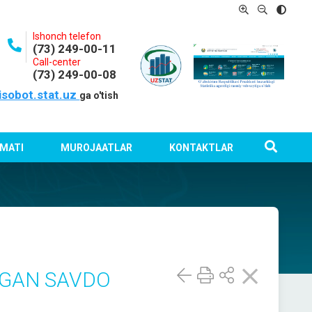
Ishonch telefon
(73) 249-00-11
Call-center
(73) 249-00-08
isobot.stat.uz
ga o'tish
MATI
MUROJAATLAR
KONTAKTLAR
GAN SAVDO