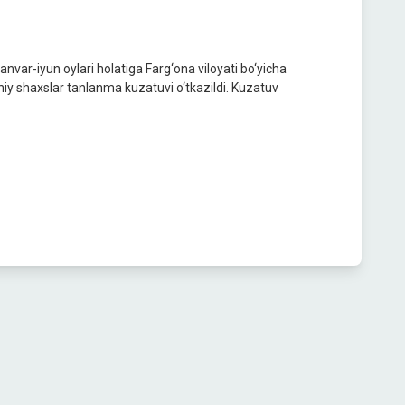
nvar-iyun oylari holatiga Farg‘ona viloyati bo‘yicha
iy shaxslar tanlanma kuzatuvi o‘tkazildi. Kuzatuv