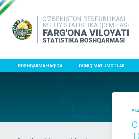
O‘ZBEKISTON RESPUBLIKASI
MILLIY STATISTIKA QO‘MITASI
FARG'ONA VILOYATI
STATISTIKA BOSHQARMASI
BOSHQARMA HAQIDA
OCHIQ MA'LUMOTLAR
Aso
C
T