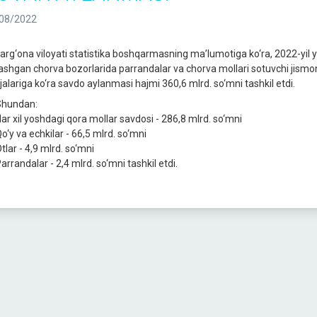
08/2022
arg‘ona viloyati statistika boshqarmasning ma’lumotiga ko‘ra, 2022-yil ya
lashgan chorva bozorlarida parrandalar va chorva mollari sotuvchi jismon
ijalariga ko‘ra savdo aylanmasi hajmi 360,6 mlrd. so‘mni tashkil etdi.
hundan:
ar xil yoshdagi qora mollar savdosi - 286,8 mlrd. so‘mni
o‘y va echkilar - 66,5 mlrd. so‘mni
tlar - 4,9 mlrd. so‘mni
rrandalar - 2,4 mlrd. so‘mni tashkil etdi.