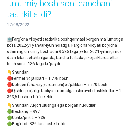
umumiy bosh soni qanchani
tashkil etdi?
17/08/2022
🏢Farg‘ona viloyati statistika boshqarmasi bergan ma’lumotiga
ko‘ra,2022-yil yanvar-iyun holatiga, Farg‘ona viloyati bo‘yicha
otlarning umumiy bosh soni 9 526 taga yetdi. 2021-yilning mos
davri bilan solishtirilganda, barcha toifadagi xo‘jaliklarda otlar
bosh soni - 136 taga ko‘paydi.
👇Shundan:
🔴Fermer xo‘jaliklari – 1 778 bosh
🔴Dehqon (shaxsiy yordamchi) xo‘jaliklari – 7 570 bosh
🔴Qishloq xo‘jaligi faoliyatini amalga oshiruvchi tashkilotlar – 1
363,6 boshga to‘g‘ri keldi.
👇Shundan yuqori ulushga ega bo‘lgan hududlar:
🟢Beshariq – 997
🟢Uchko‘prik t. – 836
🟢Bag‘dod -826 tani tashkil etdi.