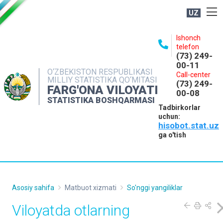
UZ
BOSHQARMA HAQIDA
Ishonch
telefon
OCHIQ MA'LUMOTLAR
(73) 249-
00-11
NASHRLAR
O‘ZBEKISTON RESPUBLIKASI
Call-center
MILLIY STATISTIKA QO‘MITASI
(73) 249-
INTERAKTIV XIZMATLAR
FARG'ONA VILOYATI
00-08
STATISTIKA BOSHQARMASI
MATBUOT XIZMATI
Tadbirkorlar
uchun:
MUROJAATLAR
hisobot.stat.uz
KONTAKTLAR
ga o'tish
Asosiy sahifa
Matbuot xizmati
So'nggi yangiliklar
Viloyatda otlarning