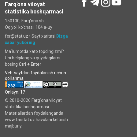
Farg'ona viloyat
statistika boshqarmasi
150100, Farg'ona sh.,
Oq yo'l ko‘chаsi, 104 a-uy
fer@stat.uz •
Sayt xaritasi
Bizga
xabar yuboring
Ma`lumotda xato topdingizmi?
Uni belgilang va quyidagilarni
bosing
Ctrl + Enter
Veb-saytdan foydalanish uchun
qo'llanma
Onlayn: 17
© 2010-2026 Farg‘ona viloyat
statistika boshqarmasi
Materiallardan foydalanganda
www.farstat.uz havolani keltirish
majburiy.