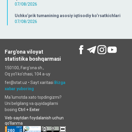
07/08/2026
Uchko‘prik tumanining asosiy iqtisodiy ko‘rsatkichlari
07/08/2026
Farg'ona viloyat
statistika boshqarmasi
150100, Farg'ona sh.,
Oq yo'l ko‘chаsi, 104 a-uy
fer@stat.uz •
Sayt xaritasi
Bizga
xabar yuboring
Ma`lumotda xato topdingizmi?
Uni belgilang va quyidagilarni
bosing
Ctrl + Enter
Veb-saytdan foydalanish uchun
qo'llanma