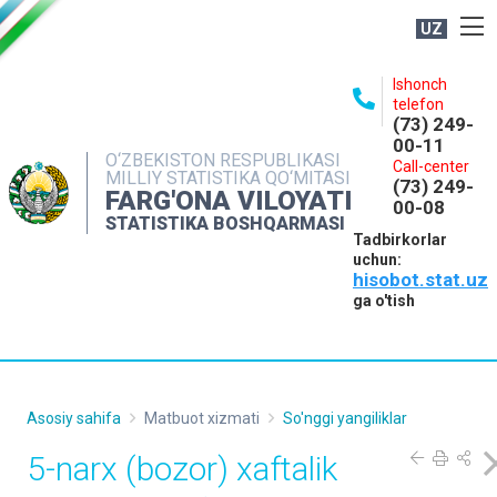
UZ
BOSHQARMA HAQIDA
Ishonch
telefon
OCHIQ MA'LUMOTLAR
(73) 249-
00-11
NASHRLAR
O‘ZBEKISTON RESPUBLIKASI
Call-center
MILLIY STATISTIKA QO‘MITASI
(73) 249-
INTERAKTIV XIZMATLAR
FARG'ONA VILOYATI
00-08
STATISTIKA BOSHQARMASI
MATBUOT XIZMATI
Tadbirkorlar
uchun:
MUROJAATLAR
hisobot.stat.uz
KONTAKTLAR
ga o'tish
Asosiy sahifa
Matbuot xizmati
So'nggi yangiliklar
5-narx (bozor) xaftalik