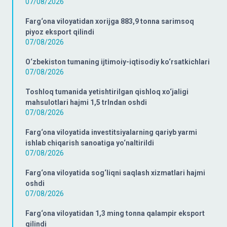
07/08/2026
Farg‘ona viloyatidan xorijga 883,9 tonna sarimsoq
piyoz eksport qilindi
07/08/2026
O‘zbekiston tumaning ijtimoiy-iqtisodiy ko‘rsatkichlari
07/08/2026
Toshloq tumanida yetishtirilgan qishloq xo‘jaligi
mahsulotlari hajmi 1,5 trlndan oshdi
07/08/2026
Farg‘ona viloyatida investitsiyalarning qariyb yarmi
ishlab chiqarish sanoatiga yo‘naltirildi
07/08/2026
Farg‘ona viloyatida sog‘liqni saqlash xizmatlari hajmi
oshdi
07/08/2026
Farg‘ona viloyatidan 1,3 ming tonna qalampir eksport
qilindi