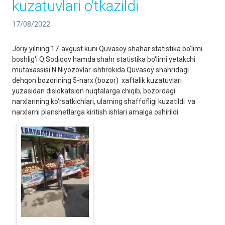
kuzatuvlari o‘tkazildi
17/08/2022
Joriy yilning 17-avgust kuni Quvasoy shahar statistika bo‘limi
boshlig‘i Q.Sodiqov hamda shahr statistika bo‘limi yetakchi
mutaxassisi N.Niyozovlar ishtirokida Quvasoy shahridagi
dehqon bozorining 5-narx (bozor) xaftalik kuzatuvlari
yuzasidan dislokatsion nuqtalarga chiqib, bozordagi
narxlarining ko‘rsatkichlari, ularning shaffofligi kuzatildi va
narxlarni planshetlarga kiritish ishlari amalga oshirildi.