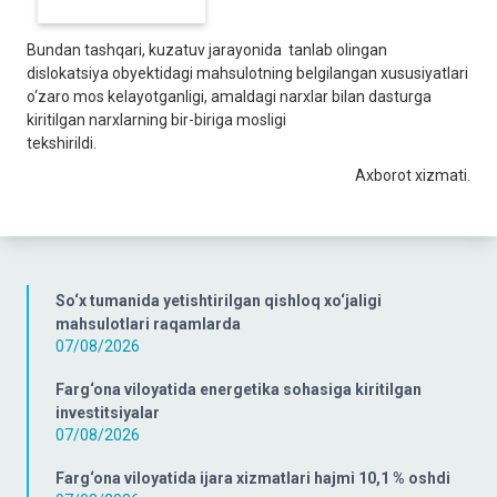
Bundan tashqari, kuzatuv jarayonida tanlab olingan
dislokatsiya obyektidagi mahsulotning belgilangan xususiyatlari
o‘zaro mos kelayotganligi, amaldagi narxlar bilan dasturga
kiritilgan narxlarning bir-biriga mosligi
tekshirildi.
Axborot xizmati.
So‘x tumanida yetishtirilgan qishloq xo‘jaligi
mahsulotlari raqamlarda
07/08/2026
Farg‘ona viloyatida energetika sohasiga kiritilgan
investitsiyalar
07/08/2026
Farg‘ona viloyatida ijara xizmatlari hajmi 10,1 % oshdi