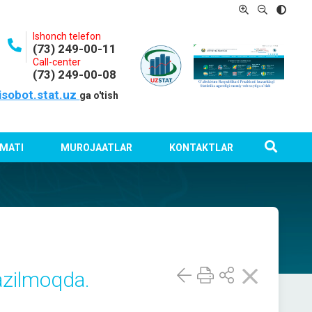
Ishonch telefon
(73) 249-00-11
Call-center
(73) 249-00-08
isobot.stat.uz
ga o'tish
MATI
MUROJAATLAR
KONTAKTLAR
kazilmoqda.