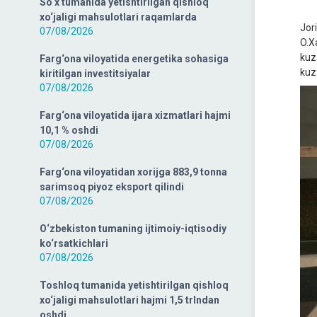
So‘x tumanida yetishtirilgan qishloq
xo‘jaligi mahsulotlari raqamlarda
Jor
07/08/2026
O.X
kuz
Farg‘ona viloyatida energetika sohasiga
kuza
kiritilgan investitsiyalar
07/08/2026
Farg‘ona viloyatida ijara xizmatlari hajmi
10,1 % oshdi
07/08/2026
Farg‘ona viloyatidan xorijga 883,9 tonna
sarimsoq piyoz eksport qilindi
07/08/2026
O‘zbekiston tumaning ijtimoiy-iqtisodiy
ko‘rsatkichlari
07/08/2026
Toshloq tumanida yetishtirilgan qishloq
xo‘jaligi mahsulotlari hajmi 1,5 trlndan
oshdi