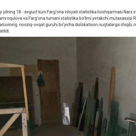
iy yilning 18 - avgust kuni Farg'ona viloyati statistika boshqarmasi Narx s
amroqulova va Farg‘ona tumani statistika bo‘limi yetakchi mutaxassisi R.Is
atuvining nooziq-ovqat guruhi bo‘yicha dislokatsion nuqtalarga chiqib, nar
tildi.