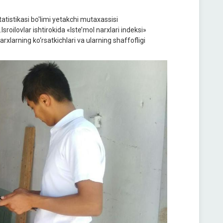
tatistikasi bo'limi yetakchi mutaxassisi
roilovlar ishtirokida «Iste’mol narxlari indeksi»
xlarning ko‘rsatkichlari va ularning shaffofligi