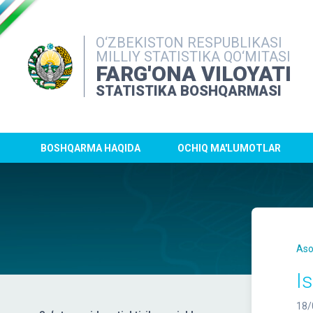
O‘ZBEKISTON RESPUBLIKASI
MILLIY STATISTIKA QO‘MITASI
FARG'ONA VILOYATI
STATISTIKA BOSHQARMASI
BOSHQARMA HAQIDA
OCHIQ MA'LUMOTLAR
Aso
I
18/