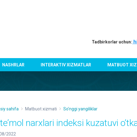
h
Tadbirkorlar uchun:
NASHRLAR
INTERAKTIV XIZMATLAR
MATBUOT XIZ
siy sahifa
Matbuot xizmati
So'nggi yangiliklar
ste’mol narxlari indeksi kuzatuvi o‘t
08/2022