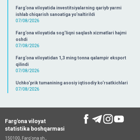
Farg‘ona viloyatida investitsiyalarning qariyb yarmi
ishlab chiqarish sanoatiga yo‘naltirildi
07/08/2026
Farg‘ona viloyatida sog‘liqni saqlash xizmatlari hajmi
oshdi
07/08/2026
Farg‘ona viloyatidan 1,3 ming tonna qalampir eksport
qilindi
07/08/2026
Uchko‘prik tumanining asosiy iqtisodiy ko‘rsatkichlari
07/08/2026
Farg'ona viloyat
statistika boshqarmasi
150100, Farg'ona sh.,