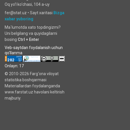
Oq yo'l ko‘chаsi, 104 a-uy
fer@stat.uz •
Sayt xaritasi
Bizga
xabar yuboring
Ma`lumotda xato topdingizmi?
Uni belgilang va quyidagilarni
bosing
Ctrl + Enter
Veb-saytdan foydalanish uchun
qo'llanma
Onlayn: 17
© 2010-2026 Farg‘ona viloyat
statistika boshqarmasi
Materiallardan foydalanganda
www.farstat.uz havolani keltirish
majburiy.