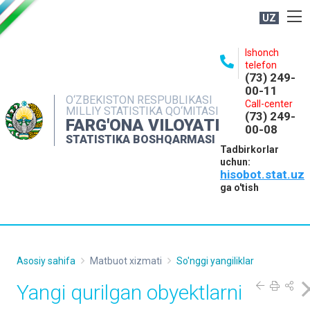
UZ
BOSHQARMA HAQIDA
Ishonch
telefon
OCHIQ MA'LUMOTLAR
(73) 249-
00-11
NASHRLAR
O‘ZBEKISTON RESPUBLIKASI
Call-center
MILLIY STATISTIKA QO‘MITASI
(73) 249-
INTERAKTIV XIZMATLAR
FARG'ONA VILOYATI
00-08
STATISTIKA BOSHQARMASI
MATBUOT XIZMATI
Tadbirkorlar
uchun:
MUROJAATLAR
hisobot.stat.uz
KONTAKTLAR
ga o'tish
Asosiy sahifa
Matbuot xizmati
So'nggi yangiliklar
Yangi qurilgan obyektlarni