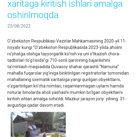
xaritaga kiritish ishlari amalga
oshirilmoqda
23/08/2022
O‘zbekiston Respublikasi Vazirlar Mahkamasining 2020-yil 11-
noyabr kungi “O‘zbekiston Respublikasida 2023-yilda aholini
ro‘yhatga olishga tayyorgarlik ko‘rish va uni o‘tkazish chora-
tadbirlari to‘g‘risida”gi 710-sonli qarorining bajarilishini
ta’minlash maqsadida Quvasoy shahar qarashli “Namuna”
mahalla fuqarolar yig‘iniga biriktirilgan registratorlar tomonidan
mahallaning sxematik xaritasiga yangi qurilgan obyektlarni,
o‘zgartirilgan ko‘cha nomlari, raqamlanmagan uylarni hamda
noturar binolarda aholi yashashi mumkin bo‘lgan obyektlarni
kiritish ishlari amalga oshirildi. Mazkur jarayon joriy yilning 31-
avgustiga qadar davom etadi.