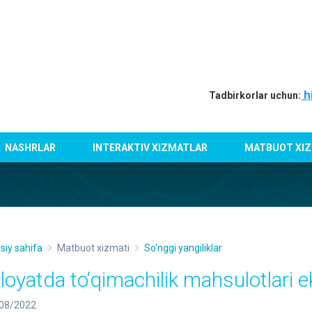
h
Tadbirkorlar uchun:
NASHRLAR
INTERAKTIV XIZMATLAR
MATBUOT XIZ
siy sahifa
Matbuot xizmati
So'nggi yangiliklar
iloyatda to‘qimachilik mahsulotlari e
08/2022