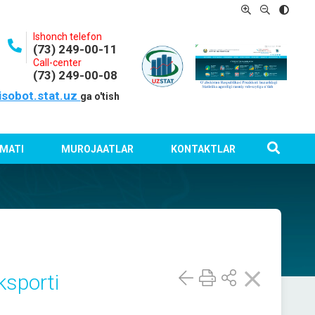
Ishonch telefon
(73) 249-00-11
Call-center
(73) 249-00-08
isobot.stat.uz
ga o'tish
MATI
MUROJAATLAR
KONTAKTLAR
ksporti