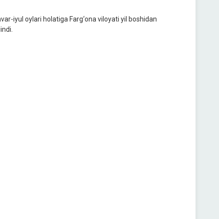
ar-iyul oylari holatiga Farg‘ona viloyati yil boshidan
indi.