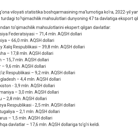
g‘ona viloyati statistika boshqarmasining ma’lumotiga ko‘ra, 2022-yil yanv
 turdagi to?qimachilik mahsulotlari dunyoning 47 tа davlatiga eksport qil
ndan to‘qimachilik mahsulotlarini ekspert qilgan davlatlar:
siya Federatsiyasi – 71,4 mln. AQSH dollari
kiya – 66,0 mln. AQSH dollari
oy Xalq Respublikasi – 39,8 mln. AQSH dollari
sha – 17,8 mln. AQSH dollari
n – 15,7 mln. AQSH dollari
r – 9,6 mln. AQSH dollari
g‘iz Respublikasi – 9,2 mln. AQSH dollari
gladesh – 4,4 mln. AQSH dollari
kiston - 3,9 mln. AQSH dollari
maniya – 3,0 mln. AQSH dollari
u – 2,8 mln. AQSH dollari
eya Respublikasi - 2,5 mln. AQSH dollari
tugaliya – 2,1 mln. AQSH dollari
arus – 1,5 mln. AQSH dollari
qa davlatlar – 17,6 mln. AQSH dollariga to‘g‘ri keldi.