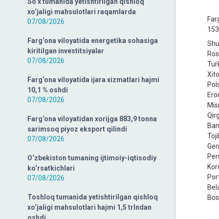
So‘x tumanida yetishtirilgan qishloq
xo‘jaligi mahsulotlari raqamlarda
Far
07/08/2026
153
Farg‘ona viloyatida energetika sohasiga
Shu
kiritilgan investitsiyalar
Ros
07/08/2026
Tur
Xit
Farg‘ona viloyatida ijara xizmatlari hajmi
Pol
10,1 % oshdi
Ero
07/08/2026
Mis
Qir
Farg‘ona viloyatidan xorijga 883,9 tonna
Ban
sarimsoq piyoz eksport qilindi
Toji
07/08/2026
Ger
Per
O‘zbekiston tumaning ijtimoiy-iqtisodiy
Kor
ko‘rsatkichlari
Por
07/08/2026
Bel
Toshloq tumanida yetishtirilgan qishloq
Bosh
xo‘jaligi mahsulotlari hajmi 1,5 trlndan
oshdi