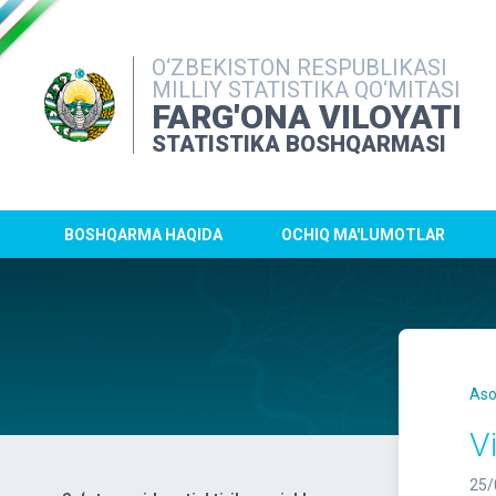
O‘ZBEKISTON RESPUBLIKASI
MILLIY STATISTIKA QO‘MITASI
FARG'ONA VILOYATI
STATISTIKA BOSHQARMASI
BOSHQARMA HAQIDA
OCHIQ MA'LUMOTLAR
Aso
V
25/