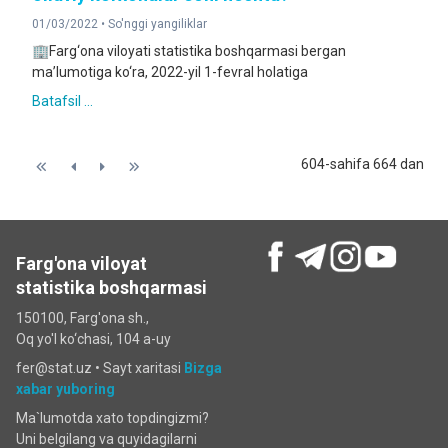
01/03/2022 •
So'nggi yangiliklar
🏢Farg‘ona viloyati statistika boshqarmasi bergan
ma’lumotiga ko‘ra, 2022-yil 1-fevral holatiga
Batafsil ...
604-sahifa 664 dan
Farg'ona viloyat
statistika boshqarmasi
150100, Farg'ona sh.,
Oq yo'l ko‘chаsi, 104 a-uy
fer@stat.uz •
Sayt xaritasi
Bizga
xabar yuboring
Ma`lumotda xato topdingizmi?
Uni belgilang va quyidagilarni