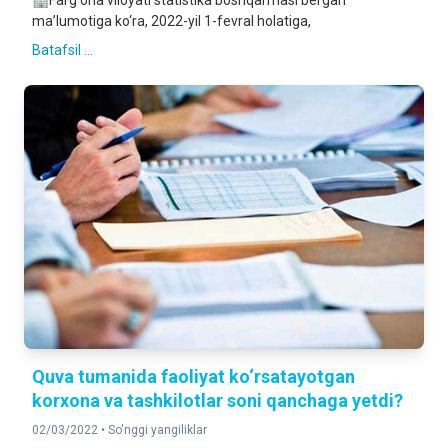
🏢Farg‘ona viloyati statistika boshqarmasi bergan
ma’lumotiga ko‘ra, 2022-yil 1-fevral holatiga,
Batafsil ...
Quva tumanida faoliyat ko‘rsatayotgan
korxona va tashkilotlar soni qanchaga yetdi?
02/03/2022 •
So'nggi yangiliklar