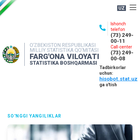
UZ
BOSHQARMA HAQIDA
Ishonch
telefon
OCHIQ MA'LUMOTLAR
(73) 249-
00-11
NASHRLAR
O‘ZBEKISTON RESPUBLIKASI
Call-center
MILLIY STATISTIKA QO‘MITASI
(73) 249-
INTERAKTIV XIZMATLAR
FARG'ONA VILOYATI
00-08
STATISTIKA BOSHQARMASI
MATBUOT XIZMATI
Tadbirkorlar
uchun:
MUROJAATLAR
hisobot.stat.uz
KONTAKTLAR
ga o'tish
SO'NGGI YANGILIKLAR