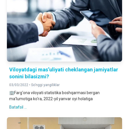
Viloyatdagi mas’uliyati cheklangan jamiyatlar
sonini bilasizmi?
03/03/2022 •
So'nggi yangiliklar
🏢Farg‘ona viloyati statistika boshqarmasi bergan
ma’lumotiga ko‘ra, 2022-yil yanvar oyi holatiga
Batafsil ...