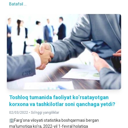
Batafsil ...
Toshloq tumanida faoliyat ko‘rsatayotgan
korxona va tashkilotlar soni qanchaga yetdi?
02/03/2022 •
So'nggi yangiliklar
🏢Farg‘ona viloyati statistika boshqarmasi bergan
ma’lumotiga ko‘ra, 2022-yil 1-fevral holatiga