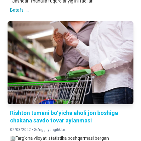
“Qashqar” mahalla fuqarolar yig‘ini faollari
Batafsil ...
Rishton tumani bo‘yicha aholi jon boshiga
chakana savdo tovar aylanmasi
02/03/2022 •
So'nggi yangiliklar
🏢Farg‘ona viloyati statistika boshqarmasi bergan