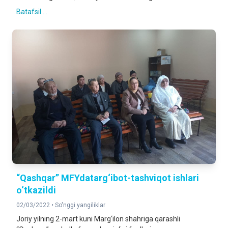
Batafsil ...
“Qashqar” MFYdatarg‘ibot-tashviqot ishlari
o‘tkazildi
02/03/2022 •
So'nggi yangiliklar
Joriy yilning 2-mart kuni Marg‘ilon shahriga qarashli