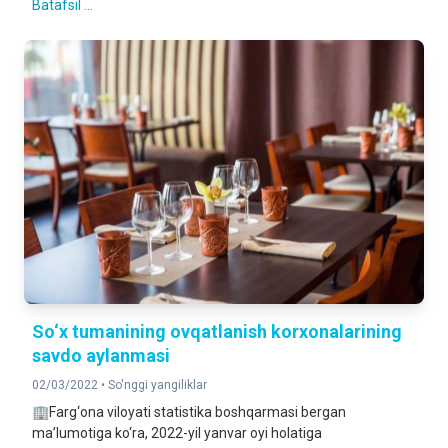
Batafsil ...
So‘x tumanining ovqatlanish korxonalarining
savdo aylanmasi
02/03/2022 •
So'nggi yangiliklar
🏢Farg‘ona viloyati statistika boshqarmasi bergan
ma’lumotiga ko‘ra, 2022-yil yanvar oyi holatiga