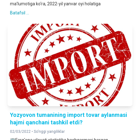
ma’lumotiga ko‘ra, 2022-yil yanvar oyi holatiga
Batafsil ...
Yozyovon tumanining import tovar aylanmasi
hajmi qanchani tashkil etdi?
02/03/2022 •
So'nggi yangiliklar