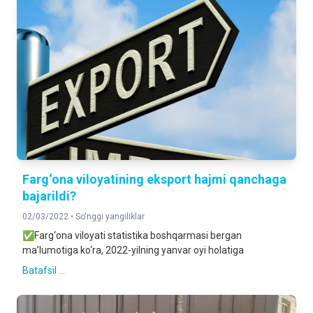
Farg‘ona viloyatining eksport hajmi qanchaga
bajarildi?
02/03/2022 •
So'nggi yangiliklar
✅Farg‘ona viloyati statistika boshqarmasi bergan
ma’lumotiga ko‘ra, 2022-yilning yanvar oyi holatiga
Batafsil ...