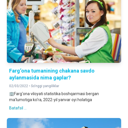
Farg‘ona tumanining chakana savdo
aylanmasida nima gaplar?
02/03/2022 •
So'nggi yangiliklar
🏢Farg‘ona viloyati statistika boshqarmasi bergan
ma’lumotiga ko‘ra, 2022-yil yanvar oyi holatiga
Batafsil ...