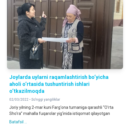
Joylarda uylarni raqamlashtirish bo‘yicha
aholi o‘rtasida tushuntirish ishlari
o‘tkazilmoqda
02/03/2022 •
So'nggi yangiliklar
Joriy yilning 2-mar kuni Farg‘ona tumaniga qarashli “O‘rta
Sho‘ra” mahalla fuqarolar yig‘inida istiqomat qilayotgan
Batafsil ...