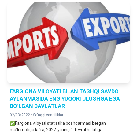
FARG‘ONA VILOYATI BILAN TASHQI SAVDO
AYLANMASIDA ENG YUQORI ULUSHGA EGA
BOʻLGAN DAVLATLAR
02/03/2022 •
So'nggi yangiliklar
✅Farg‘ona viloyati statistika boshqarmasi bergan
ma’lumotiga ko‘ra, 2022-yilning 1-fevral holatiga