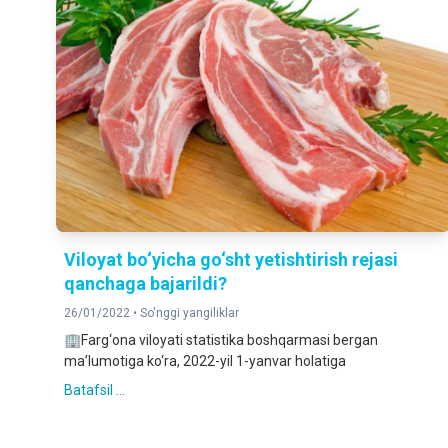
Viloyat bo‘yicha go‘sht yetishtirish rejasi
qanchaga bajarildi?
26/01/2022 •
So'nggi yangiliklar
🏢Farg‘ona viloyati statistika boshqarmasi bergan
ma’lumotiga ko‘ra, 2022-yil 1-yanvar holatiga
Batafsil ...