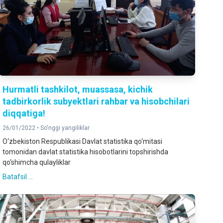
Hurmatli tashkilot, muassasa, kichik
tadbirkorlik subyektlari rahbar va hisobchilari
diqqatiga!
26/01/2022 •
So'nggi yangiliklar
O‘zbekiston Respublikasi Davlat statistika qo‘mitasi
tomonidan davlat statistika hisobotlarini topshirishda
qo‘shimcha qulayliklar
Batafsil ...