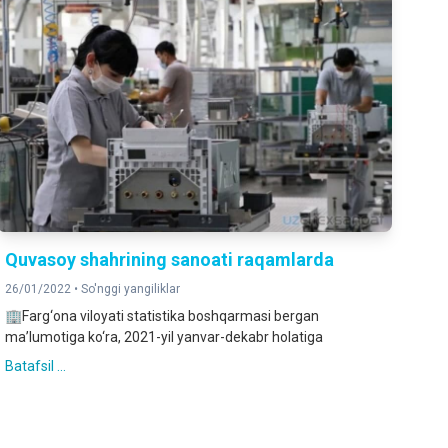
Quvasoy shahrining sanoati raqamlarda
26/01/2022 •
So'nggi yangiliklar
🏢Farg‘ona viloyati statistika boshqarmasi bergan
ma’lumotiga ko‘ra, 2021-yil yanvar-dekabr holatiga
Batafsil ...