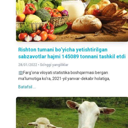
Rishton tumani bo‘yicha yetishtirilgan
sabzavotlar hajmi 145089 tonnani tashkil etdi
28/01/2022 •
So'nggi yangiliklar
🏢Farg‘ona viloyati statistika boshqarmasi bergan
ma’lumotiga ko‘ra, 2021-yil yanvar-dekabr holatiga,
Batafsil ...