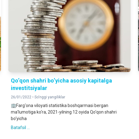
Qo‘qon shahri bo‘yicha asosiy kapitalga
investitsiyalar
26/01/2022 •
So'nggi yangiliklar
🏢Farg‘ona viloyati statistika boshqarmasi bergan
ma’lumotiga ko‘ra, 2021-yilning 12 oyida Qo‘qon shahri
bo‘yicha
Batafsil ...