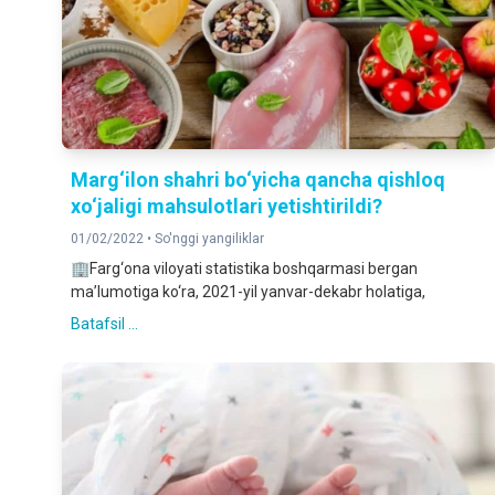
Marg‘ilon shahri bo‘yicha qancha qishloq
xo‘jaligi mahsulotlari yetishtirildi?
01/02/2022 •
So'nggi yangiliklar
🏢Farg‘ona viloyati statistika boshqarmasi bergan
ma’lumotiga ko‘ra, 2021-yil yanvar-dekabr holatiga,
Batafsil ...