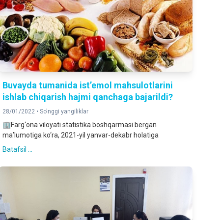
Buvayda tumanida ist’emol mahsulotlarini
ishlab chiqarish hajmi qanchaga bajarildi?
28/01/2022 •
So'nggi yangiliklar
🏢Farg‘ona viloyati statistika boshqarmasi bergan
ma’lumotiga ko‘ra, 2021-yil yanvar-dekabr holatiga
Batafsil ...