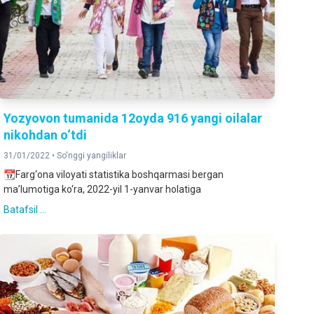
Yozyovon tumanida 12oyda 916 yangi oilalar
nikohdan o‘tdi
31/01/2022 •
So'nggi yangiliklar
📆Farg‘ona viloyati statistika boshqarmasi bergan
ma’lumotiga ko‘ra, 2022-yil 1-yanvar holatiga
Batafsil ...