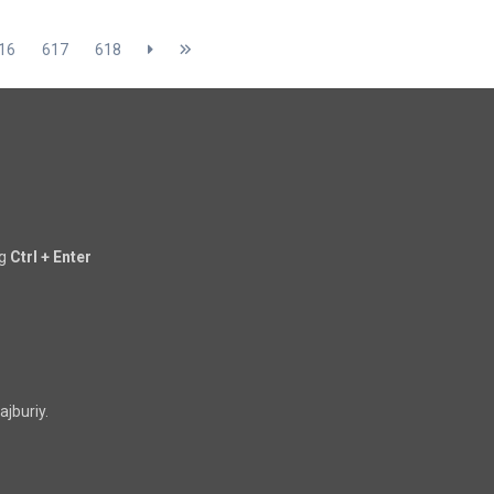
16
617
618
ng
Ctrl + Enter
jburiy.