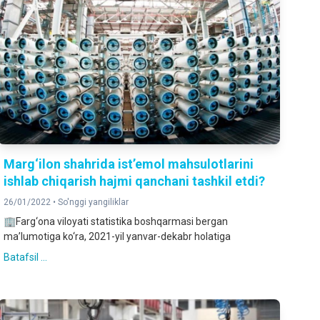
Marg‘ilon shahrida ist’emol mahsulotlarini
ishlab chiqarish hajmi qanchani tashkil etdi?
26/01/2022 •
So'nggi yangiliklar
🏢Farg‘ona viloyati statistika boshqarmasi bergan
ma’lumotiga ko‘ra, 2021-yil yanvar-dekabr holatiga
Batafsil ...