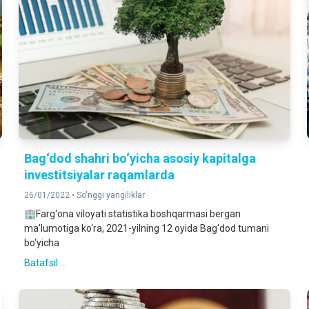
Bag‘dod shahri bo‘yicha asosiy kapitalga
investitsiyalar raqamlarda
26/01/2022 •
So'nggi yangiliklar
🏢Farg‘ona viloyati statistika boshqarmasi bergan
ma’lumotiga ko‘ra, 2021-yilning 12 oyida Bag‘dod tumani
bo‘yicha
Batafsil ...