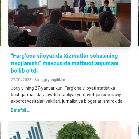
“Farg‘ona viloyatida Xizmatlar sohasining
rivojlanishi” mavzusida matbuot anjumani
bo‘lib o‘tdi
27/01/2022 •
So'nggi yangiliklar
Joriy yilning 27-yanvar kuni Farg‘ona viloyati statistika
boshqarmasida viloyatda faoliyat yuritayetgan ommaviy
axborot vositalari vakillari, jurnalist va blogerlar ishtirokida
Batafsil ...