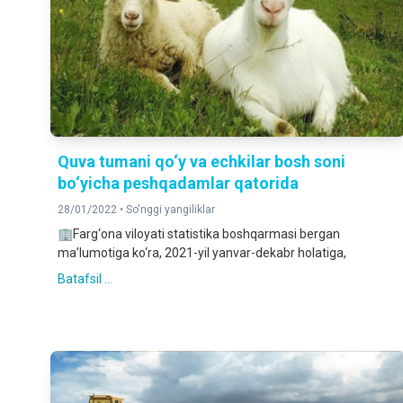
Quva tumani qo‘y va echkilar bosh soni
bo‘yicha peshqadamlar qatorida
28/01/2022 •
So'nggi yangiliklar
🏢Farg‘ona viloyati statistika boshqarmasi bergan
ma’lumotiga ko‘ra, 2021-yil yanvar-dekabr holatiga,
Batafsil ...