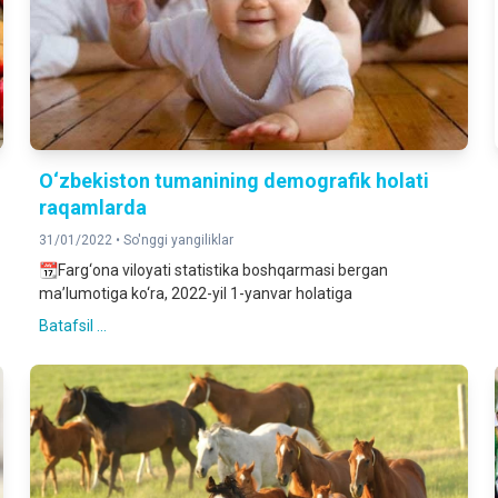
O‘zbekiston tumanining demografik holati
raqamlarda
31/01/2022 •
So'nggi yangiliklar
📆Farg‘ona viloyati statistika boshqarmasi bergan
ma’lumotiga ko‘ra, 2022-yil 1-yanvar holatiga
Batafsil ...