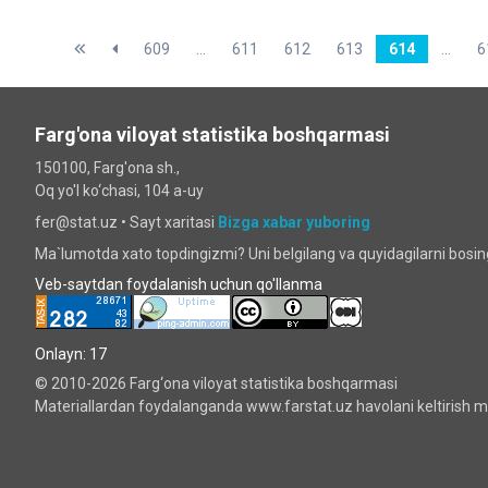
609
...
611
612
613
614
...
6
Farg'ona viloyat statistika boshqarmasi
150100, Farg'ona sh.,
Oq yo'l ko‘chаsi, 104 a-uy
fer@stat.uz •
Sayt xaritasi
Bizga xabar yuboring
Ma`lumotda xato topdingizmi? Uni belgilang va quyidagilarni bosi
Veb-saytdan foydalanish uchun qo'llanma
Onlayn: 17
© 2010-2026 Farg‘ona viloyat statistika boshqarmasi
Materiallardan foydalanganda www.farstat.uz havolani keltirish ma