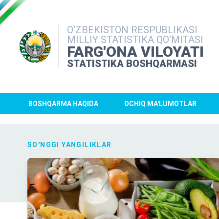
O‘ZBEKISTON RESPUBLIKASI
MILLIY STATISTIKA QO‘MITASI
FARG'ONA VILOYATI
STATISTIKA BOSHQARMASI
BOSHQARMA HAQIDA
OCHIQ MA'LUMOTLAR
SO'NGGI YANGILIKLAR