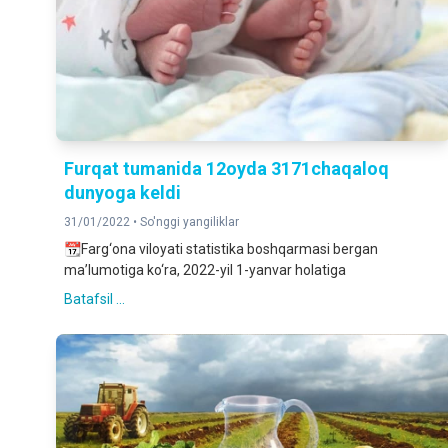
Furqat tumanida 12oyda 3171chaqaloq
dunyoga keldi
31/01/2022 •
So'nggi yangiliklar
📆Farg‘ona viloyati statistika boshqarmasi bergan
ma’lumotiga ko‘ra, 2022-yil 1-yanvar holatiga
Batafsil ...