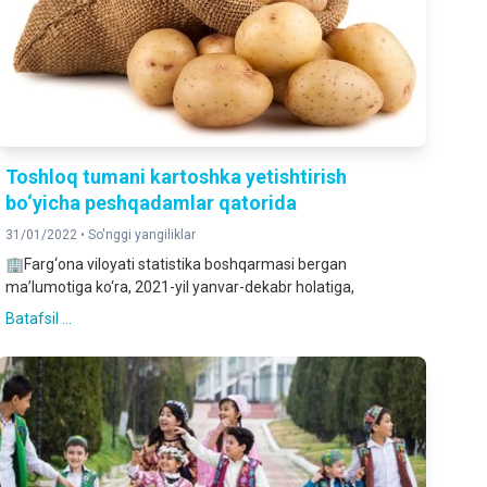
Toshloq tumani kartoshka yetishtirish
bo‘yicha peshqadamlar qatorida
31/01/2022 •
So'nggi yangiliklar
🏢Farg‘ona viloyati statistika boshqarmasi bergan
ma’lumotiga ko‘ra, 2021-yil yanvar-dekabr holatiga,
Batafsil ...