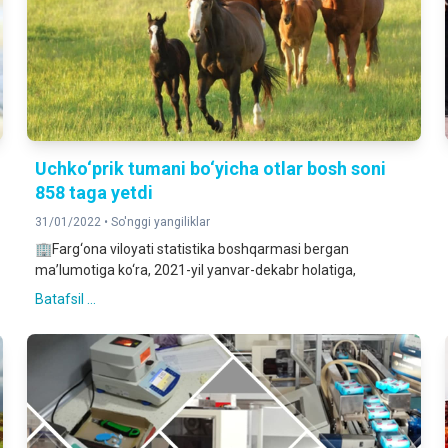
Uchko‘prik tumani bo‘yicha otlar bosh soni
858 taga yetdi
31/01/2022 •
So'nggi yangiliklar
🏢Farg‘ona viloyati statistika boshqarmasi bergan
ma’lumotiga ko‘ra, 2021-yil yanvar-dekabr holatiga,
Batafsil ...