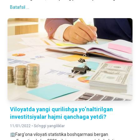
Batafsil ...
Viloyatda yangi qurilishga yo‘naltirilgan
investitsiyalar hajmi qanchaga yetdi?
11/01/2022 •
So'nggi yangiliklar
🏢Farg‘ona viloyati statistika boshqarmasi bergan