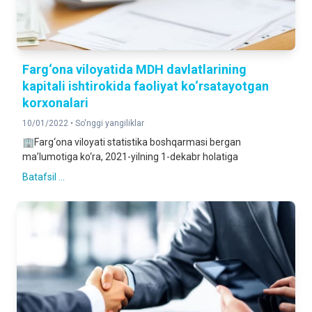
Farg‘ona viloyatida MDH davlatlarining
kapitali ishtirokida faoliyat ko‘rsatayotgan
korxonalari
10/01/2022 •
So'nggi yangiliklar
🏢Farg‘ona viloyati statistika boshqarmasi bergan
ma’lumotiga ko‘ra, 2021-yilning 1-dekabr holatiga
Batafsil ...