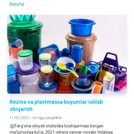
Batafsil ...
Rezina va plastmassa buyumlar ishlab
chiqarish
11/01/2022 •
So'nggi yangiliklar
🏢Farg‘ona viloyati statistika boshqarmasi bergan
ma’lumotiga ko‘ra, 2021-yilning yanvar-noyabr holatiga