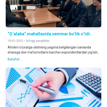
“G‘alaba” mahallasida seminar bo‘lib o‘tdi.
10/01/2022 •
So'nggi yangiliklar
Аholini ro‘yxatga olishning yagona belgilangan sanasida
shaxsga doir ma’lumotlarni barcha respondentlardan yig‘ish,
Batafsil ...