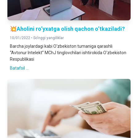
💥Aholini ro‘yxatga olish qachon o‘tkaziladi?
10/01/2022 •
So'nggi yangiliklar
Barcha joylardagi kabi O‘zbekiston tumaniga qarashli
“Avtonur Intelekt” MChJ tinglovchilari ishtirokida O‘zbekiston
Respublikasi
Batafsil ...