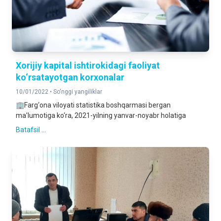
Xorijiy kapital ishtirokidagi faoliyat
ko‘rsatayotgan korxonalar
10/01/2022 •
So'nggi yangiliklar
🏢Farg‘ona viloyati statistika boshqarmasi bergan
ma’lumotiga ko‘ra, 2021-yilning yanvar-noyabr holatiga
Batafsil ...