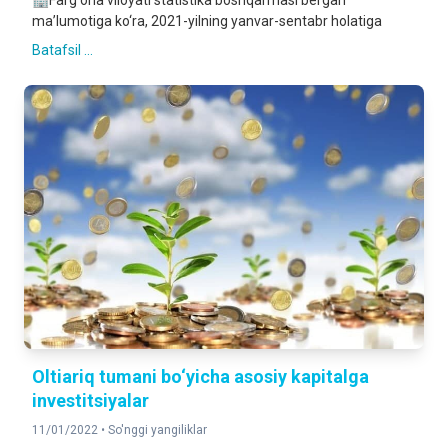
🏢Farg‘ona viloyati statistika boshqarmasi bergan
ma’lumotiga ko‘ra, 2021-yilning yanvar-sentabr holatiga
Batafsil ...
Oltiariq tumani bo‘yicha asosiy kapitalga
investitsiyalar
11/01/2022 •
So'nggi yangiliklar