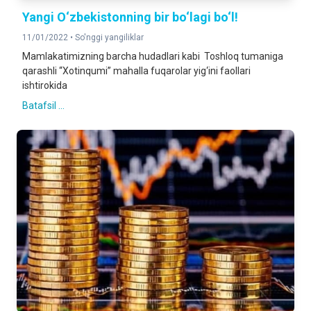
Yangi O‘zbekistonning bir bo‘lagi bo‘l!
11/01/2022 •
So'nggi yangiliklar
Mamlakatimizning barcha hudadlari kabi Toshloq tumaniga
qarashli “Xotinqumi” mahalla fuqarolar yig‘ini faollari
ishtirokida
Batafsil ...