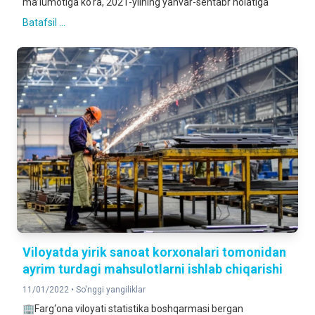
ma’lumotiga ko‘ra, 2021-yilning yanvar-sentabr holatiga
Batafsil ...
Viloyatda yirik sanoat korxonalari tomonidan
ayrim turdagi mahsulotlarni ishlab chiqarishi
11/01/2022 •
So'nggi yangiliklar
🏢Farg‘ona viloyati statistika boshqarmasi bergan