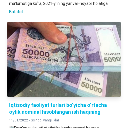
ma’lumotiga ko‘ra, 2021-yilning yanvar-noyabr holatiga
Batafsil ...
Iqtisodiy faoliyat turlari bo‘yicha o‘rtacha
oylik nominal hisoblangan ish haqining
11/01/2022 •
So'nggi yangiliklar