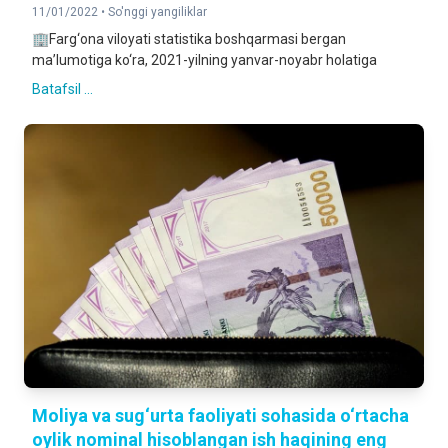
11/01/2022 •
So'nggi yangiliklar
🏢Farg‘ona viloyati statistika boshqarmasi bergan
ma’lumotiga ko‘ra, 2021-yilning yanvar-noyabr holatiga
Batafsil ...
Moliya va sug‘urta faoliyati sohasida o‘rtacha
oylik nominal hisoblangan ish haqining eng