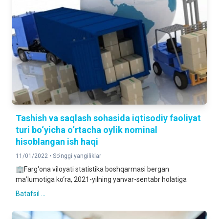
Tashish va saqlash sohasida iqtisodiy faoliyat
turi bo‘yicha o‘rtacha oylik nominal
hisoblangan ish haqi
11/01/2022 •
So'nggi yangiliklar
🏢Farg‘ona viloyati statistika boshqarmasi bergan
ma’lumotiga ko‘ra, 2021-yilning yanvar-sentabr holatiga
Batafsil ...