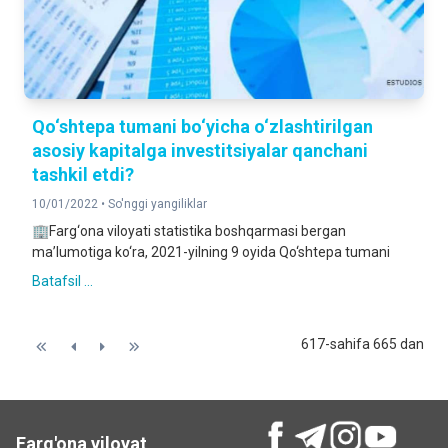
Qo‘shtepa tumani bo‘yicha o‘zlashtirilgan
asosiy kapitalga investitsiyalar qanchani
tashkil etdi?
10/01/2022 •
So'nggi yangiliklar
🏢Farg‘ona viloyati statistika boshqarmasi bergan
ma’lumotiga ko‘ra, 2021-yilning 9 oyida Qo‘shtepa tumani
Batafsil ...
617-sahifa 665 dan
Farg'ona viloyat