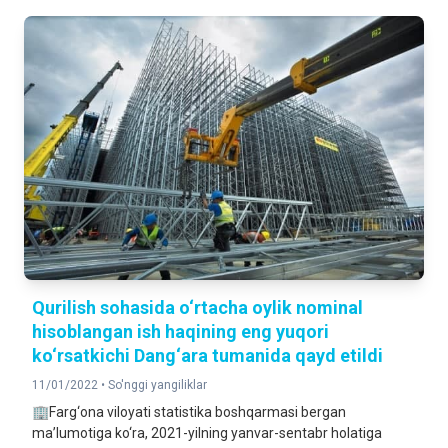
Qurilish sohasida o‘rtacha oylik nominal
hisoblangan ish haqining eng yuqori
ko‘rsatkichi Dang‘ara tumanida qayd etildi
11/01/2022 •
So'nggi yangiliklar
🏢Farg‘ona viloyati statistika boshqarmasi bergan
ma’lumotiga ko‘ra, 2021-yilning yanvar-sentabr holatiga