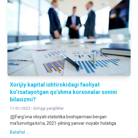
Xorijiy kapital ishtirokidagi faoliyat
ko‘rsatayotgan qo‘shma korxonalar sonini
bilasizmi?
11/01/2022 •
So'nggi yangiliklar
🏢Farg‘ona viloyati statistika boshqarmasi bergan
ma’lumotiga ko‘ra, 2021-yilning yanvar-noyabr holatiga
Batafsil ...