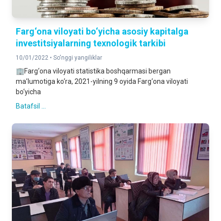
Farg‘ona viloyati bo‘yicha asosiy kapitalga
investitsiyalarning texnologik tarkibi
10/01/2022 •
So'nggi yangiliklar
🏢Farg‘ona viloyati statistika boshqarmasi bergan
ma’lumotiga ko‘ra, 2021-yilning 9 oyida Farg‘ona viloyati
bo‘yicha
Batafsil ...