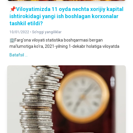
📌Viloyatimizda 11 oyda nechta xorijiy kapital
ishtirokidagi yangi ish boshlagan korxonalar
tashkil etildi?
10/01/2022 •
So'nggi yangiliklar
🏢Farg‘ona viloyati statistika boshqarmasi bergan
ma’lumotiga ko‘ra, 2021-yilning 1-dekabr holatiga viloyatda
Batafsil ...