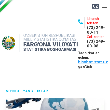
UZ
BOSHQARMA HAQIDA
Ishonch
telefon
OCHIQ MA'LUMOTLAR
(73) 249-
00-11
NASHRLAR
O‘ZBEKISTON RESPUBLIKASI
Call-center
MILLIY STATISTIKA QO‘MITASI
(73) 249-
INTERAKTIV XIZMATLAR
FARG'ONA VILOYATI
00-08
STATISTIKA BOSHQARMASI
MATBUOT XIZMATI
Tadbirkorlar
uchun:
MUROJAATLAR
hisobot.stat.uz
KONTAKTLAR
ga o'tish
SO'NGGI YANGILIKLAR