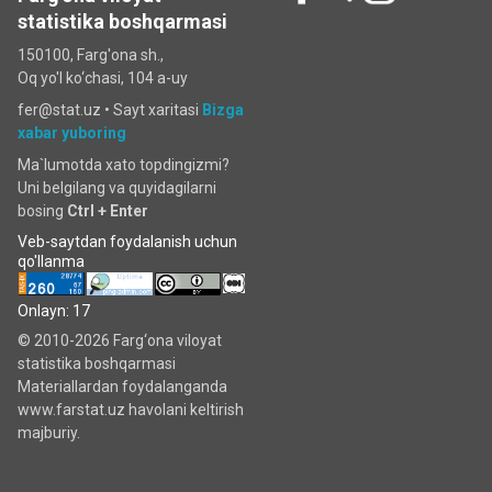
statistika boshqarmasi
150100, Farg'ona sh.,
Oq yo'l ko‘chаsi, 104 a-uy
fer@stat.uz •
Sayt xaritasi
Bizga
xabar yuboring
Ma`lumotda xato topdingizmi?
Uni belgilang va quyidagilarni
bosing
Ctrl + Enter
Veb-saytdan foydalanish uchun
qo'llanma
Onlayn: 17
© 2010-2026 Farg‘ona viloyat
statistika boshqarmasi
Materiallardan foydalanganda
www.farstat.uz havolani keltirish
majburiy.