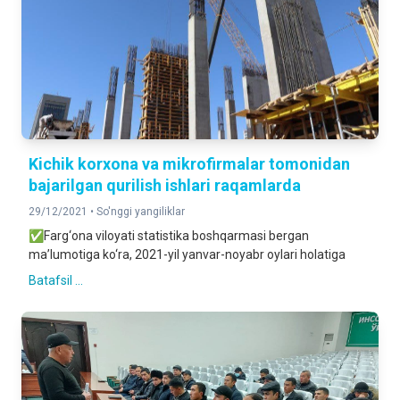
Kichik korxona va mikrofirmalar tomonidan
bajarilgan qurilish ishlari raqamlarda
29/12/2021 •
So'nggi yangiliklar
✅Farg‘ona viloyati statistika boshqarmasi bergan
ma’lumotiga ko‘ra, 2021-yil yanvar-noyabr oylari holatiga
Batafsil ...