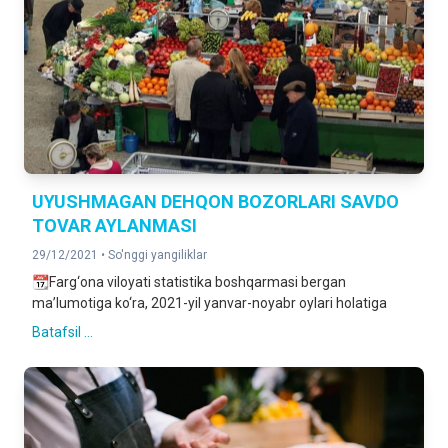
UYUSHMAGAN DEHQON BOZORLARI SAVDO
TOVAR AYLANMASI
29/12/2021 •
So'nggi yangiliklar
📆Farg‘ona viloyati statistika boshqarmasi bergan
ma’lumotiga ko‘ra, 2021-yil yanvar-noyabr oylari holatiga
Batafsil ...