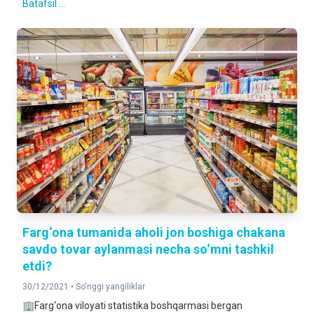
Batafsil ...
Farg‘ona tumanida aholi jon boshiga chakana
savdo tovar aylanmasi necha so‘mni tashkil
etdi?
30/12/2021 •
So'nggi yangiliklar
🏢Farg‘ona viloyati statistika boshqarmasi bergan