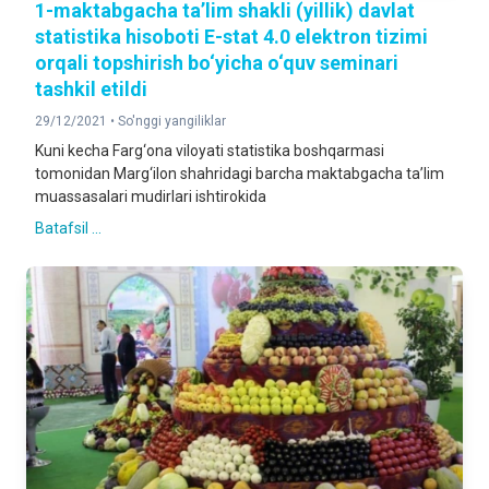
1-maktabgacha ta’lim shakli (yillik) davlat
statistika hisoboti E-stat 4.0 elektron tizimi
orqali topshirish bo‘yicha o‘quv seminari
tashkil etildi
29/12/2021 •
So'nggi yangiliklar
Kuni kecha Farg‘ona viloyati statistika boshqarmasi
tomonidan Marg‘ilon shahridagi barcha maktabgacha ta’lim
muassasalari mudirlari ishtirokida
Batafsil ...