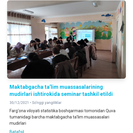
Maktabgacha ta’lim muassasalarining
mudirlari ishtirokida seminar tashkil etildi
30/12/2021 •
So'nggi yangiliklar
Farg‘ona viloyati statistika boshqarmasi tomonidan Quva
tumanidagi barcha maktabgacha ta’lim muassasalari
mudirlari
Batafsil ...