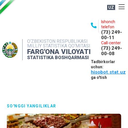
UZ
BOSHQARMA HAQIDA
Ishonch
telefon
OCHIQ MA'LUMOTLAR
(73) 249-
00-11
NASHRLAR
O‘ZBEKISTON RESPUBLIKASI
Call-center
MILLIY STATISTIKA QO‘MITASI
(73) 249-
INTERAKTIV XIZMATLAR
FARG'ONA VILOYATI
00-08
STATISTIKA BOSHQARMASI
MATBUOT XIZMATI
Tadbirkorlar
uchun:
MUROJAATLAR
hisobot.stat.uz
KONTAKTLAR
ga o'tish
SO'NGGI YANGILIKLAR