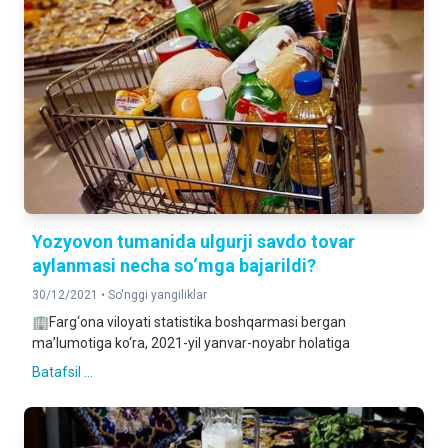
Yozyovon tumanida ulgurji savdo tovar
aylanmasi necha so‘mga bajarildi?
30/12/2021 •
So'nggi yangiliklar
🏢Farg‘ona viloyati statistika boshqarmasi bergan
ma’lumotiga ko‘ra, 2021-yil yanvar-noyabr holatiga
Batafsil ...