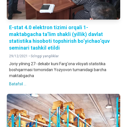
E-stat 4.0 elektron tizimi orqali 1-
maktabgacha ta’lim shakli (yillik) davlat
statistika hisoboti topshirish bo‘yichao‘quv
seminari tashkil etildi
29/12/2021 •
So'nggi yangiliklar
Joriy yilning 27- dekabr kuni Farg‘ona viloyati statistika
boshqarmasi tomonidan Yozyovon tumanidagi barcha
maktabgacha
Batafsil ...