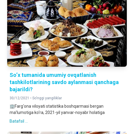
So‘x tumanida umumiy ovqatlanish
tashkilotlarining savdo aylanmasi qanchaga
bajarildi?
30/12/2021 •
So'nggi yangiliklar
🏢Farg‘ona viloyati statistika boshqarmasi bergan
ma’lumotiga ko‘ra, 2021-yil yanvar-noyabr holatiga
Batafsil ...