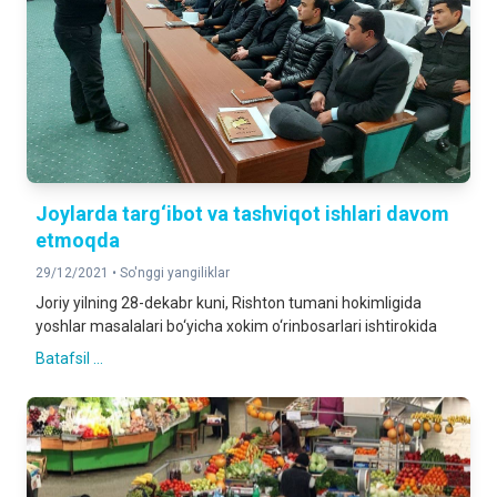
Joylarda targ‘ibot va tashviqot ishlari davom
etmoqda
29/12/2021 •
So'nggi yangiliklar
Joriy yilning 28-dekabr kuni, Rishton tumani hokimligida
yoshlar masalalari bo‘yicha xokim o‘rinbosarlari ishtirokida
Batafsil ...