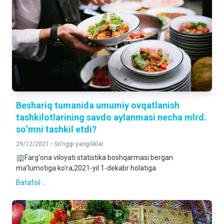
Beshariq tumanida umumiy ovqatlanish
tashkilotlarining savdo aylanmasi necha mlrd.
so‘mni tashkil etdi?
29/12/2021 •
So'nggi yangiliklar
🏢Farg‘ona viloyati statistika boshqarmasi bergan
ma’lumotiga ko‘ra,2021-yil 1-dekabr holatiga
Batafsil ...