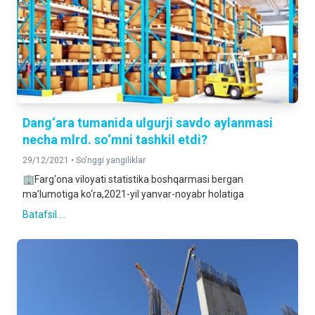
Dang‘ara tumanida ulgurji savdo aylanmasi
necha mlrd. so‘mni tashkil etdi?
29/12/2021 •
So'nggi yangiliklar
🏢Farg‘ona viloyati statistika boshqarmasi bergan
ma’lumotiga ko‘ra,2021-yil yanvar-noyabr holatiga
Batafsil ...