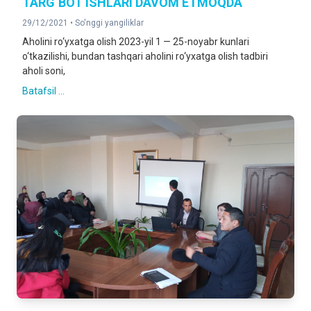
TARG‘BOT ISHLARI DAVOM ETMOQDA
29/12/2021 •
So'nggi yangiliklar
Аholini ro‘yxatga olish 2023-yil 1 — 25-noyabr kunlari
o‘tkazilishi, bundan tashqari aholini ro‘yxatga olish tadbiri
aholi soni,
Batafsil ...