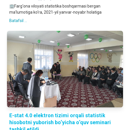
🏢Farg‘ona viloyati statistika boshqarmasi bergan
ma’lumotiga ko‘ra, 2021-yil yanvar-noyabr holatiga
Batafsil ...
E-stat 4.0 elektron tizimi orqali statistik
hisobotni yuborish bo‘yicha o‘quv seminari
tashkil etildi