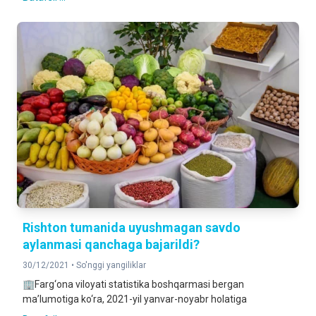
Rishton tumanida uyushmagan savdo
aylanmasi qanchaga bajarildi?
30/12/2021 •
So'nggi yangiliklar
🏢Farg‘ona viloyati statistika boshqarmasi bergan
ma’lumotiga ko‘ra, 2021-yil yanvar-noyabr holatiga