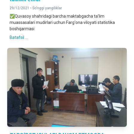
29/12/2021 •
So'nggi yangiliklar
✅Quvasoy shahridagi barcha maktabgacha ta’lim
muassasalari mudirlari uchun Farg‘ona viloyati statistika
boshqarmasi
Batafsil ...