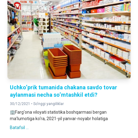
Uchko‘prik tumanida chakana savdo tovar
aylanmasi necha so‘mtashkil etdi?
30/12/2021 •
So'nggi yangiliklar
🏢Farg‘ona viloyati statistika boshqarmasi bergan
ma’lumotiga ko‘ra, 2021-yil yanvar-noyabr holatiga
Batafsil ...