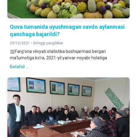
Quva tumanida uyushmagan savdo aylanmasi
qanchaga bajarildi?
29/12/2021 •
So'nggi yangiliklar
🏢Farg‘ona viloyati statistika boshqarmasi bergan
ma’lumotiga ko‘ra, 2021-yil yanvar-noyabr holatiga
Batafsil ...