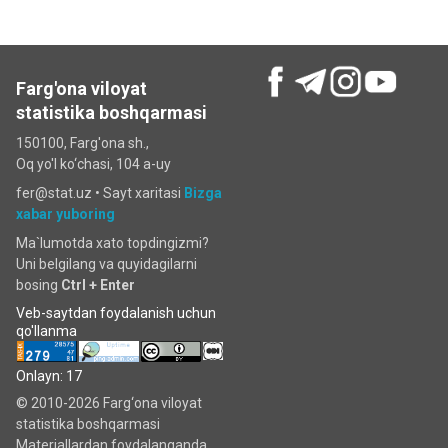
Farg'ona viloyat
statistika boshqarmasi
150100, Farg'ona sh.,
Oq yo'l ko‘chаsi, 104 a-uy
fer@stat.uz •
Sayt xaritasi
Bizga
xabar yuboring
Ma`lumotda xato topdingizmi?
Uni belgilang va quyidagilarni
bosing
Ctrl + Enter
Veb-saytdan foydalanish uchun
qo'llanma
Onlayn: 17
© 2010-2026 Farg‘ona viloyat
statistika boshqarmasi
Materiallardan foydalanganda