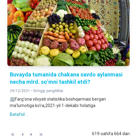
Buvayda tumanida chakana savdo aylanmasi
necha mlrd. so‘mni tashkil etdi?
29/12/2021 •
So'nggi yangiliklar
🏢Farg‘ona viloyati statistika boshqarmasi bergan
ma’lumotiga ko‘ra,2021-yil 1-dekabr holatiga
Batafsil ...
619-sahifa 664 dan