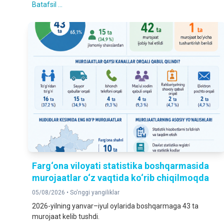
Batafsil ...
Farg‘ona viloyati statistika boshqarmasida
murojaatlar o‘z vaqtida ko‘rib chiqilmoqda
05/08/2026 •
So'nggi yangiliklar
2026-yilning yanvar–iyul oylarida boshqarmaga 43 ta
murojaat kelib tushdi.