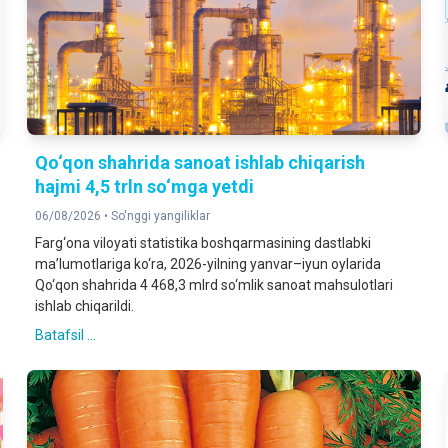
Qo‘qon shahrida sanoat ishlab chiqarish
hajmi 4,5 trln so‘mga yetdi
06/08/2026 •
So'nggi yangiliklar
Farg‘ona viloyati statistika boshqarmasining dastlabki
ma’lumotlariga ko‘ra, 2026-yilning yanvar–iyun oylarida
Qo‘qon shahrida 4 468,3 mlrd so‘mlik sanoat mahsulotlari
ishlab chiqarildi.
Batafsil ...