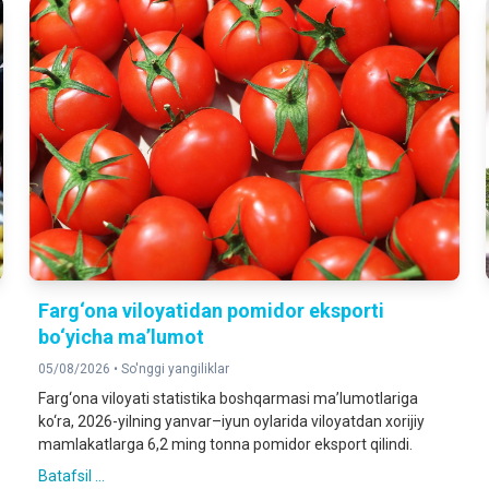
Farg‘ona viloyatidan pomidor eksporti
bo‘yicha ma’lumot
05/08/2026 •
So'nggi yangiliklar
Farg‘ona viloyati statistika boshqarmasi ma’lumotlariga
ko‘ra, 2026-yilning yanvar–iyun oylarida viloyatdan xorijiy
mamlakatlarga 6,2 ming tonna pomidor eksport qilindi.
Batafsil ...