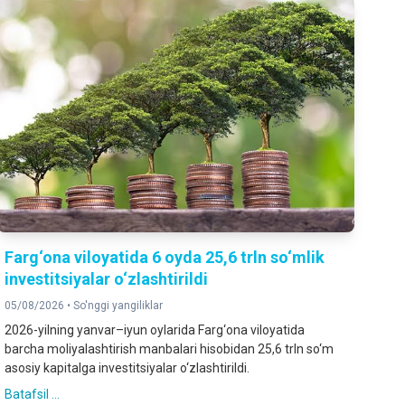
Farg‘ona viloyatida 6 oyda 25,6 trln so‘mlik
investitsiyalar o‘zlashtirildi
05/08/2026 •
So'nggi yangiliklar
2026-yilning yanvar–iyun oylarida Farg‘ona viloyatida
barcha moliyalashtirish manbalari hisobidan 25,6 trln so‘m
asosiy kapitalga investitsiyalar o‘zlashtirildi.
Batafsil ...