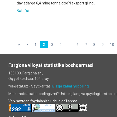
davlatlarga 6,4 ming tonna olxo‘ri eksport qilindi.
Batafsil ...
1
2
3
4
...
6
7
8
9
10
Farg'ona viloyat statistika boshqarmasi
150100, Farg'ona sh.,
Oq yo'l ko‘chаsi, 104 a-uy
fer@stat.uz •
Sayt xaritasi
Bizga xabar yuboring
Ma`lumotda xato topdingizmi? Uni belgilang va quyidagilarni bosi
Veb-saytdan foydalanish uchun qo'llanma