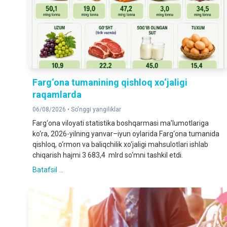
Farg‘ona tumanining qishloq xo‘jaligi
raqamlarda
06/08/2026 •
So'nggi yangiliklar
Farg‘ona viloyati statistika boshqarmasi ma’lumotlariga
ko‘ra, 2026-yilning yanvar–iyun oylarida Farg‘ona tumanida
qishloq, o‘rmon va baliqchilik xo‘jaligi mahsulotlari ishlab
chiqarish hajmi 3 683,4 mlrd so‘mni tashkil etdi.
Batafsil ...