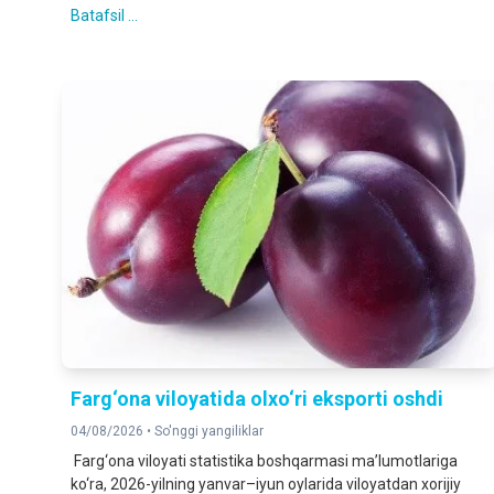
Batafsil ...
Farg‘ona viloyatida olxo‘ri eksporti oshdi
04/08/2026 •
So'nggi yangiliklar
Farg‘ona viloyati statistika boshqarmasi ma’lumotlariga
ko‘ra, 2026-yilning yanvar–iyun oylarida viloyatdan xorijiy