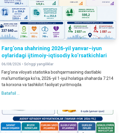
Farg‘ona shahrining 2026-yil yanvar–iyun
oylaridagi ijtimoiy-iqtisodiy ko‘rsatkichlari
06/08/2026 •
So'nggi yangiliklar
Farg‘ona viloyati statistika boshqarmasining dastlabki
ma’lumotlariga ko‘ra, 2026-yil 1-iyul holatiga shaharda 7 214
ta korxona va tashkilot faoliyat yuritmoqda.
Batafsil ...