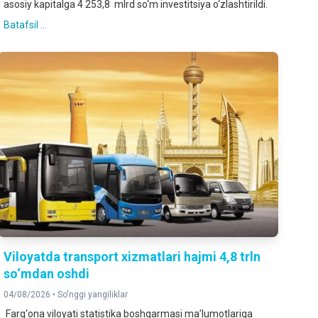
asosiy kapitalga 4 253,8 mlrd so‘m investitsiya o‘zlashtirildi.
Batafsil ...
Viloyatda transport xizmatlari hajmi 4,8 trln
so‘mdan oshdi
04/08/2026 •
So'nggi yangiliklar
Farg‘ona viloyati statistika boshqarmasi ma’lumotlariga