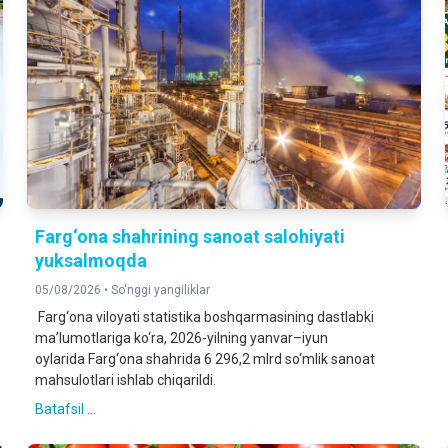
Farg‘ona shahrining sanoat salohiyati
yuksalmoqda
05/08/2026 •
So'nggi yangiliklar
Farg‘ona viloyati statistika boshqarmasining dastlabki
ma’lumotlariga ko‘ra, 2026-yilning yanvar–iyun
oylarida Farg‘ona shahrida 6 296,2 mlrd so‘mlik sanoat
mahsulotlari ishlab chiqarildi.
Batafsil ...