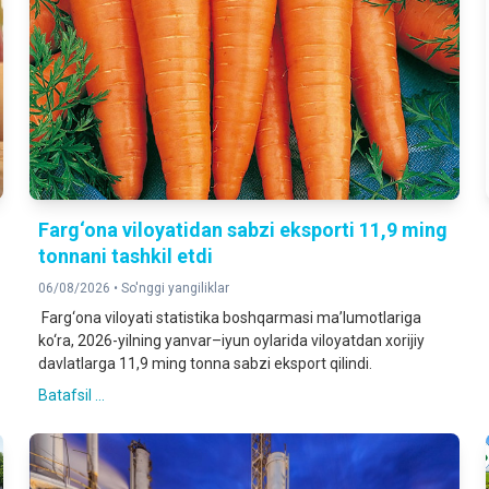
Farg‘ona viloyatidan sabzi eksporti 11,9 ming
tonnani tashkil etdi
06/08/2026 •
So'nggi yangiliklar
Farg‘ona viloyati statistika boshqarmasi ma’lumotlariga
ko‘ra, 2026-yilning yanvar–iyun oylarida viloyatdan xorijiy
davlatlarga 11,9 ming tonna sabzi eksport qilindi.
Batafsil ...