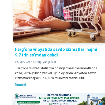
Farg‘ona viloyatida savdo xizmatlari hajmi
9,7 trln so‘mdan oshdi
06/08/2026 •
So'nggi yangiliklar
Farg‘ona viloyati statistika boshqarmasi ma’lumotlariga
ko‘ra, 2026-yilning yanvar–iyun oylarida viloyatda savdo
xizmatlari hajmi 9 737,5 mlrd so‘mni tashkil etdi.
Batafsil ...