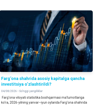
Farg‘ona shahrida asosiy kapitalga qancha
investitsiya o‘zlashtirildi?
04/08/2026 •
So'nggi yangiliklar
Farg‘ona viloyati statistika boshqarmasi ma’lumotlariga
ko‘ra, 2026-yilning yanvar–iyun oylarida Farg‘ona shahrida