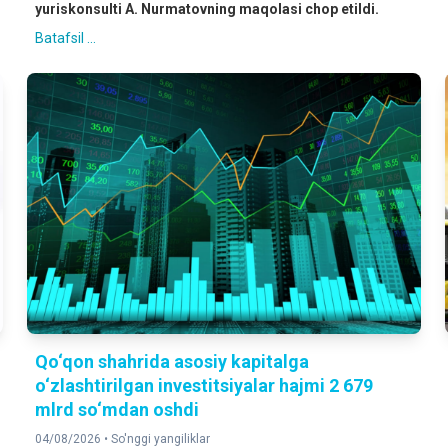
yuriskonsulti A. Nurmatovning maqolasi chop etildi.
Batafsil ...
Qo‘qon shahrida asosiy kapitalga
o‘zlashtirilgan investitsiyalar hajmi 2 679
mlrd so‘mdan oshdi
04/08/2026 •
So'nggi yangiliklar