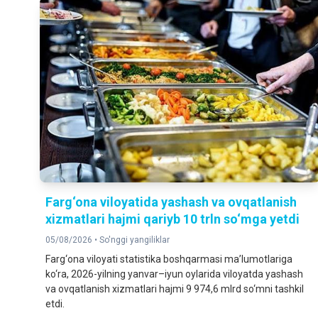
Farg‘ona viloyatida yashash va ovqatlanish
xizmatlari hajmi qariyb 10 trln so‘mga yetdi
05/08/2026 •
So'nggi yangiliklar
Farg‘ona viloyati statistika boshqarmasi ma’lumotlariga
ko‘ra, 2026-yilning yanvar–iyun oylarida viloyatda yashash
va ovqatlanish xizmatlari hajmi 9 974,6 mlrd so‘mni tashkil
etdi.