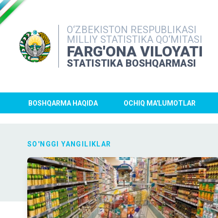
O‘ZBEKISTON RESPUBLIKASI
MILLIY STATISTIKA QO‘MITASI
FARG'ONA VILOYATI
STATISTIKA BOSHQARMASI
BOSHQARMA HAQIDA
OCHIQ MA'LUMOTLAR
SO'NGGI YANGILIKLAR