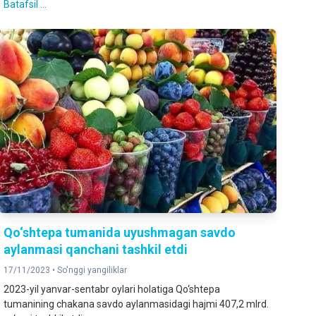
Batafsil ...
Qo‘shtepa tumanida uyushmagan savdo
aylanmasi qanchani tashkil etdi
17/11/2023 •
So'nggi yangiliklar
2023-yil yanvar-sentabr oylari holatiga Qo‘shtepa
tumanining chakana savdo aylanmasidagi hajmi 407,2 mlrd.