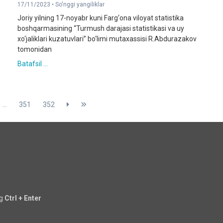
17/11/2023 •
So'nggi yangiliklar
Joriy yilning 17-noyabr kuni Farg‘ona viloyat statistika
boshqarmasining “Turmush darajasi statistikasi va uy
xo‘jaliklari kuzatuvlari” bo‘limi mutaxassisi R.Abdurazakov
tomonidan
Batafsil ...
...
351
352
ng
Ctrl + Enter