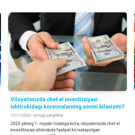
Viloyatimizda chet el investitsiyasi
ishtirokidagi korxonalarning sonini bilasizmi?
17/11/2023 •
So'nggi yangiliklar
2023-yilning 1- noyabr holatiga ko‘ra, viloyatimizda chet el
investitsiyasi ishtirokida faoliyat ko‘rsatayotgan