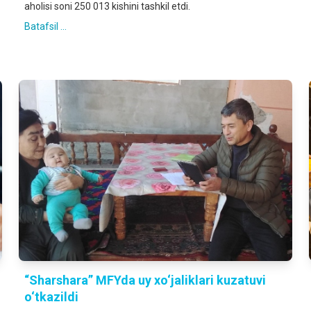
aholisi soni 250 013 kishini tashkil etdi.
Batafsil ...
“Sharshara” MFYda uy xo‘jaliklari kuzatuvi
o‘tkazildi