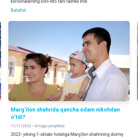
korxonalarning soni 485 tani tashkil etdi.
Batafsil ...
Marg‘ilon shahrida qancha odam nikohdan
o‘tdi?
17/11/2023 •
So'nggi yangiliklar
2023- yilning 1-оktabr holatiga Marg‘ilon shahrining doimiy