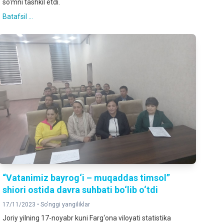
so‘mni tashkil etdi.
Batafsil ...
“Vatanimiz bayrog‘i – muqaddas timsol”
shiori ostida davra suhbati bo‘lib o‘tdi
17/11/2023 •
So'nggi yangiliklar
Joriy yilning 17-noyabr kuni Farg‘ona viloyati statistika