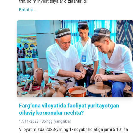
trln. soʻm investitsiyalar oʻzlashtirildi.
Batafsil ...
Farg‘ona viloyatida faoliyat yuritayotgan
oilaviy korxonalar nechta?
17/11/2023 •
So'nggi yangiliklar
Viloyatimizda 2023-yilning 1- noyabr holatiga jami 5 101 ta