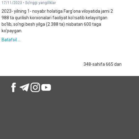
17/11/2023 •
So'nggi yangiliklar
2023- yilning 1- noyabr holatiga Farg‘ona viloyatida jami 2
988 ta qurilish korxonalari faoliyat ko‘rsatib kelayotgan
bo‘lib, so‘ngi besh yilga (2 388 ta) nisbatan 600 taga
ko‘paygan.
Batafsil ...
348-sahifa 665 dan