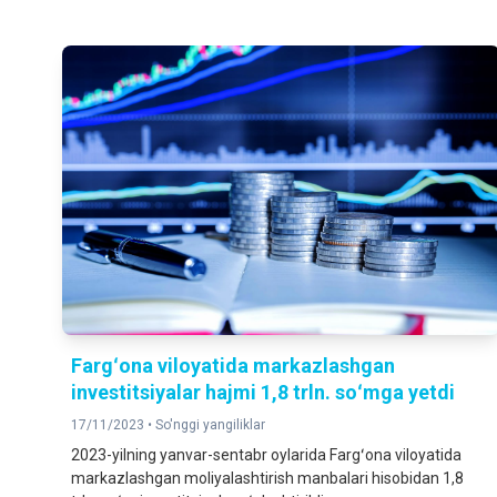
Fargʻona viloyatida markazlashgan
investitsiyalar hajmi 1,8 trln. soʻmga yetdi
17/11/2023 •
So'nggi yangiliklar
2023-yilning yanvar-sentabr oylarida Fargʻona viloyatida
markazlashgan moliyalashtirish manbalari hisobidan 1,8