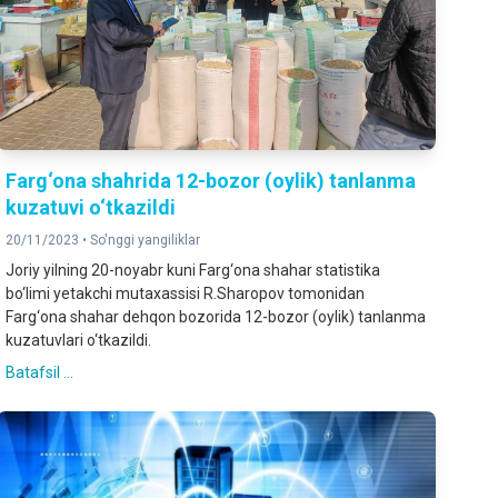
Farg‘ona shahrida 12-bozor (oylik) tanlanma
kuzatuvi o‘tkazildi
20/11/2023 •
So'nggi yangiliklar
Joriy yilning 20-noyabr kuni Farg‘ona shahar statistika
bo‘limi yetakchi mutaxassisi R.Sharopov tomonidan
Farg‘ona shahar dehqon bozorida 12-bozor (oylik) tanlanma
kuzatuvlari o‘tkazildi.
Batafsil ...