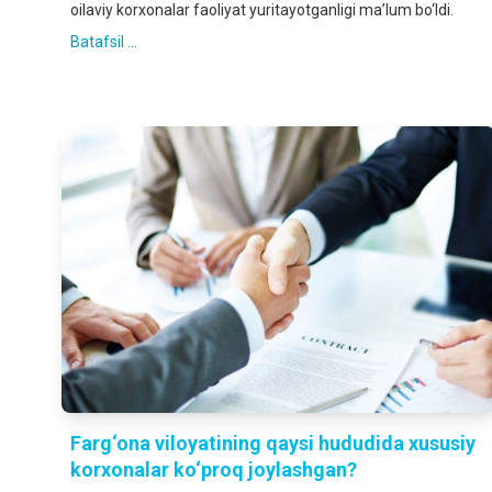
oilaviy korxonalar faoliyat yuritayotganligi ma’lum bo‘ldi.
Batafsil ...
Farg‘ona viloyatining qaysi hududida xususiy
korxonalar ko‘proq joylashgan?