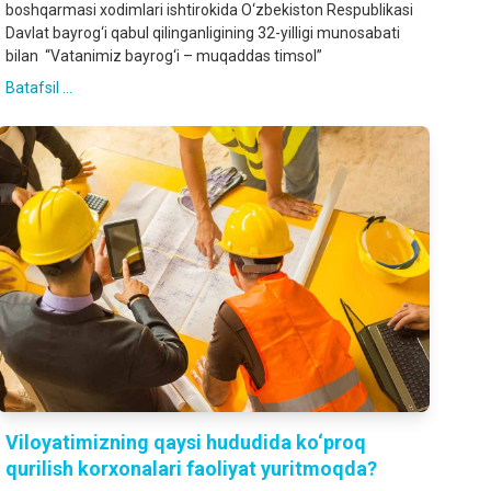
boshqarmasi xodimlari ishtirokida O‘zbekiston Respublikasi
Davlat bayrog‘i qabul qilinganligining 32-yilligi munosabati
bilan “Vatanimiz bayrog‘i – muqaddas timsol”
Batafsil ...
Viloyatimizning qaysi hududida ko‘proq
qurilish korxonalari faoliyat yuritmoqda?