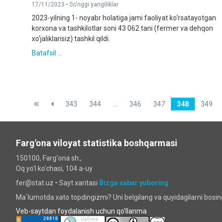
17/11/2023 •
So'nggi yangiliklar
2023-yilning 1- noyabr holatiga jami faoliyat ko‘rsatayotgan
korxona va tashkilotlar soni 43 062 tani (fermer va dehqon
xo‘jaliklarisiz) tashkil qildi.
Batafsil ...
343
344
...
346
347
348
349
Farg'ona viloyat statistika boshqarmasi
150100, Farg'ona sh.,
Oq yo'l ko‘chаsi, 104 a-uy
fer@stat.uz •
Sayt xaritasi
Bizga xabar yuboring
Ma`lumotda xato topdingizmi? Uni belgilang va quyidagilarni bosi
Veb-saytdan foydalanish uchun qo'llanma