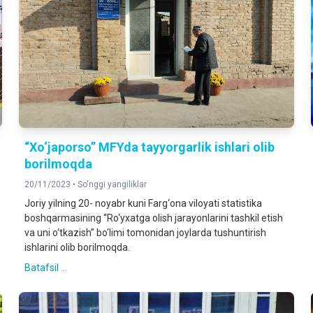
“Xo‘japorso” MFYda tayyorgarlik ishlari olib
borilmoqda
20/11/2023 •
So'nggi yangiliklar
Joriy yilning 20- noyabr kuni Farg‘ona viloyati statistika
boshqarmasining “Ro‘yxatga olish jarayonlarini tashkil etish
va uni o‘tkazish” bo‘limi tomonidan joylarda tushuntirish
ishlarini olib borilmoqda.
Batafsil ...