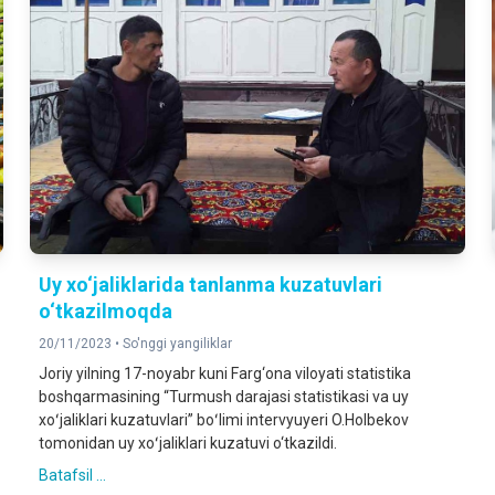
Uy xo‘jaliklarida tanlanma kuzatuvlari
o‘tkazilmoqda
20/11/2023 •
So'nggi yangiliklar
Joriy yilning 17-noyabr kuni Farg‘ona viloyati statistika
boshqarmasining “Turmush darajasi statistikasi va uy
xoʻjaliklari kuzatuvlari” boʻlimi intervyuyeri O.Holbekov
tomonidan uy xoʻjaliklari kuzatuvi o‘tkazildi.
Batafsil ...