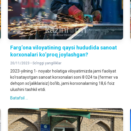
Farg‘ona viloyatining qaysi hududida sanoat
korxonalari ko‘proq joylashgan?
20/11/2023 •
So'nggi yangiliklar
2023-yilning 1- noyabr holatiga viloyatimizda jami faoliyat
ko‘rsatayotgan sanoat korxonalari soni 8 024 ta (fermer va
dehqon xo‘jaliklarisiz) bo‘lib, jami korxonalarning 18,6 foiz
ulushini tashkil etdi.
Batafsil ...