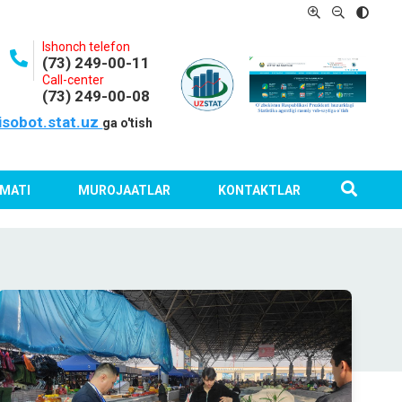
Ishonch telefon
(73) 249-00-11
Call-center
(73) 249-00-08
isobot.stat.uz
ga o'tish
MATI
MUROJAATLAR
KONTAKTLAR