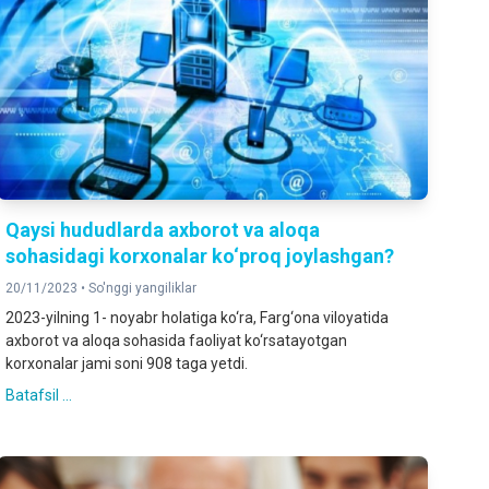
Qaysi hududlarda axborot va aloqa
sohasidagi korxonalar ko‘proq joylashgan?
20/11/2023 •
So'nggi yangiliklar
2023-yilning 1- noyabr holatiga ko‘ra, Farg‘ona viloyatida
axborot va aloqa sohasida faoliyat ko‘rsatayotgan
korxonalar jami soni 908 taga yetdi.
Batafsil ...