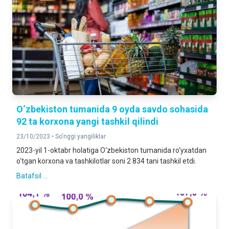
O‘zbekiston tumanida 9 oyda savdo sohasida
92 ta korxona yangi tashkil qilindi
23/10/2023 •
So'nggi yangiliklar
2023-yil 1-oktabr holatiga O‘zbekiston tumanida ro‘yxatdan
o‘tgan korxona va tashkilotlar soni 2 834 tani tashkil etdi.
Batafsil ...