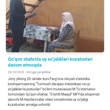
Qo‘qon shahrida uy xo‘jaliklari kuzatuvlari
davom etmoqda
20/10/2023 •
So'nggi yangiliklar
Joriy yilning 20-oktabr kuni Farg‘ona viloyati statistika
boshqarmasining “Turmush darajasi statistikasi va uy
xo‘jaliklari kuzatuvlari“ bo‘limi mutaxassisi M.To‘xtamatov
tomonidan Qo‘qon shahar, “G‘ishtli Masjid” MFYda istiqomat
qiluvchi M.Haydarovalar oilasi xonadonida uy xo‘jaligi
kuzatuvlari amalga oshirildi.