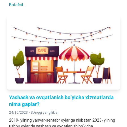
Batafsil ...
Yashash va ovqatlanish bo‘yicha xizmatlarda
nima gaplar?
24/10/2023 •
So'nggi yangiliklar
2019- yilning yanvar-sentabr oylariga nisbatan 2023- yilning
ushbu oylarida yashash va ovqatlanish bo‘yicha