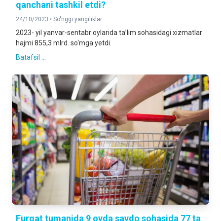
qanchani tashkil etdi?
24/10/2023 •
So'nggi yangiliklar
2023- yil yanvar-sentabr oylarida ta’lim sohasidagi xizmatlar
hajmi 855,3 mlrd. so‘mga yetdi.
Batafsil ...
Furqat tumanida 9 oyda savdo sohasida 77 ta