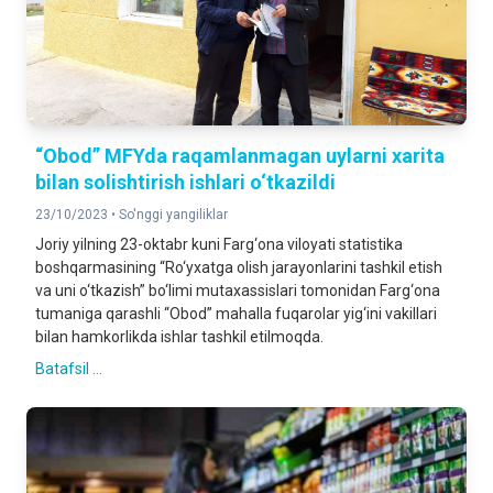
“Obod” MFYda raqamlanmagan uylarni xarita
bilan solishtirish ishlari o‘tkazildi
23/10/2023 •
So'nggi yangiliklar
Joriy yilning 23-oktabr kuni Farg‘ona viloyati statistika
boshqarmasining “Ro‘yxatga olish jarayonlarini tashkil etish
va uni o‘tkazish” bo‘limi mutaxassislari tomonidan Farg‘ona
tumaniga qarashli “Obod” mahalla fuqarolar yig‘ini vakillari
bilan hamkorlikda ishlar tashkil etilmoqda.
Batafsil ...