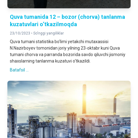
Quva tumanida 12 – bozor (chorva) tanlanma
kuzatuvlari o‘tkazilmoqda
23/10/2023 •
So'nggi yangiliklar
Quva tumani statistika bo‘limi yetakchi mutaxassisi
N.Nazirboyev tomonidan joriy yilning 23-оktabr kuni Quva
tumani chorva va parranda bozorida savdo qiluvchi jismoniy
shaxslarning tanlanma kuzatuvi o‘tkazildi.
Batafsil ...