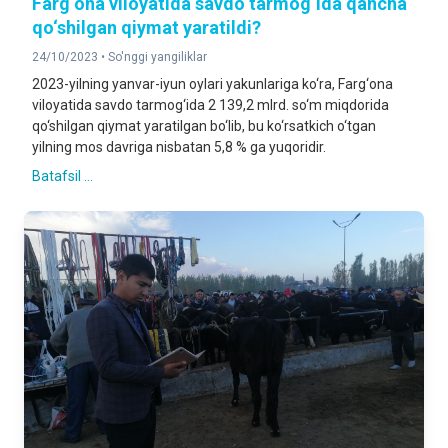
Farg‘ona viloyatida savdo tarmog‘ida qancha
qo‘shilgan qiymat yaratildi?
24/10/2023 •
So'nggi yangiliklar
2023-yilning yanvar-iyun oylari yakunlariga ko‘ra, Farg‘ona
viloyatida savdo tarmog‘ida 2 139,2 mlrd. so‘m miqdorida
qo‘shilgan qiymat yaratilgan bo‘lib, bu ko‘rsatkich o‘tgan
yilning mos davriga nisbatan 5,8 % ga yuqoridir.
Batafsil ...