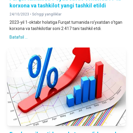
korxona va tashkilot yangi tashkil etildi
24/10/2023 •
So'nggi yangiliklar
2023-yil 1-oktabr holatiga Furqat tumanida ro‘yxatdan o‘tgan
korxona va tashkilotlar soni 2 417 tani tashkil etdi.
Batafsil ...