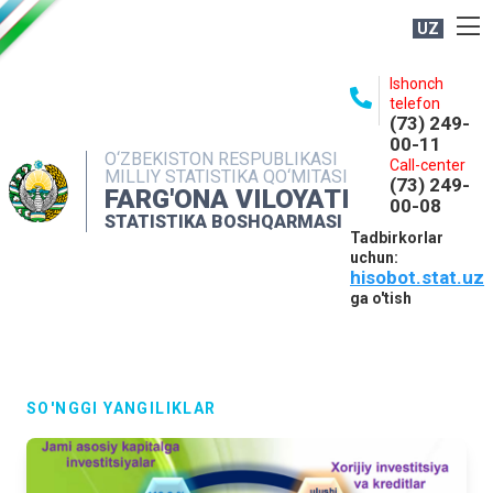
UZ
BOSHQARMA HAQIDA
Ishonch
telefon
OCHIQ MA'LUMOTLAR
(73) 249-
00-11
NASHRLAR
O‘ZBEKISTON RESPUBLIKASI
Call-center
MILLIY STATISTIKA QO‘MITASI
(73) 249-
INTERAKTIV XIZMATLAR
FARG'ONA VILOYATI
00-08
STATISTIKA BOSHQARMASI
MATBUOT XIZMATI
Tadbirkorlar
uchun:
MUROJAATLAR
hisobot.stat.uz
KONTAKTLAR
ga o'tish
SO'NGGI YANGILIKLAR