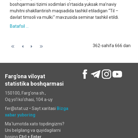
boshqarmasi tizimi xodimlari o‘rtasida yuksak ma’naviy
muhitni shakllantirish maqsadida tashkil etiladigan “Til –
davlat timsoli va mulki.” mavzusida seminar tashkil etildi.
Batafsil ...
362-sahifa 666 dan
Farg'ona viloyat
statistika boshqarmasi
150100, Farg'ona sh.,
Oq yo'l ko‘chаsi, 104 a-uy
fer@stat.uz •
Sayt xaritasi
Bizga
xabar yuboring
Ma`lumotda xato topdingizmi?
Uni belgilang va quyidagilarni
bosing
Ctrl + Enter