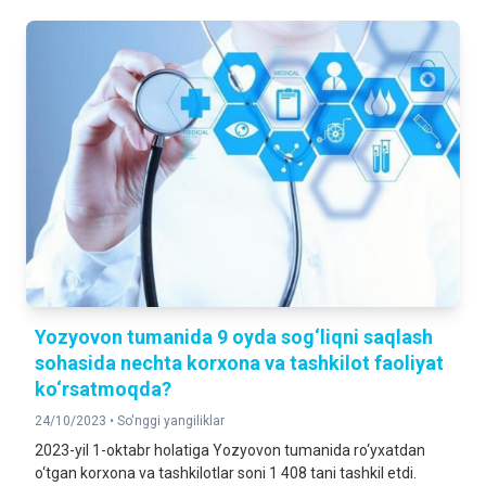
Yozyovon tumanida 9 oyda sog‘liqni saqlash
sohasida nechta korxona va tashkilot faoliyat
ko‘rsatmoqda?
24/10/2023 •
So'nggi yangiliklar
2023-yil 1-oktabr holatiga Yozyovon tumanida ro‘yxatdan
o‘tgan korxona va tashkilotlar soni 1 408 tani tashkil etdi.