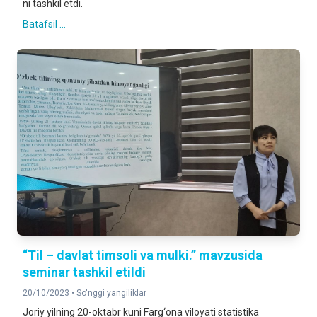
ni tashkil etdi.
Batafsil ...
“Til – davlat timsoli va mulki.” mavzusida
seminar tashkil etildi
20/10/2023 •
So'nggi yangiliklar
Joriy yilning 20-oktabr kuni Farg‘ona viloyati statistika