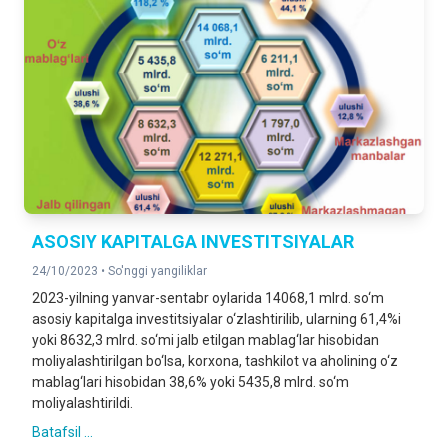
ASOSIY KAPITALGA INVESTITSIYALAR
24/10/2023 •
So'nggi yangiliklar
2023-yilning yanvar-sentabr oylarida 14068,1 mlrd. so‘m
asosiy kapitalga investitsiyalar o‘zlashtirilib, ularning 61,4%i
yoki 8632,3 mlrd. so‘mi jalb etilgan mablag‘lar hisobidan
moliyalashtirilgan bo‘lsa, korxona, tashkilot va aholining o‘z
mablag‘lari hisobidan 38,6% yoki 5435,8 mlrd. so‘m
moliyalashtirildi.
Batafsil ...