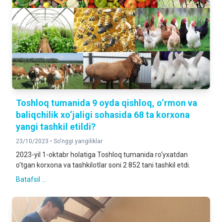
Toshloq tumanida 9 oyda qishloq, o‘rmon va
baliqchilik xo‘jaligi sohasida 68 ta korxona
yangi tashkil etildi?
23/10/2023 •
So'nggi yangiliklar
2023-yil 1-oktabr holatiga Toshloq tumanida ro‘yxatdan
o‘tgan korxona va tashkilotlar soni 2 852 tani tashkil etdi.
Batafsil ...