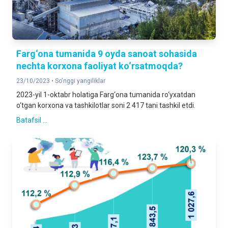
Farg‘ona tumanida 9 oyda sanoat sohasida
nechta korxona faoliyat ko‘rsatmoqda?
23/10/2023 •
So'nggi yangiliklar
2023-yil 1-oktabr holatiga Farg‘ona tumanida ro‘yxatdan
o‘tgan korxona va tashkilotlar soni 2 417 tani tashkil etdi.
Batafsil ...