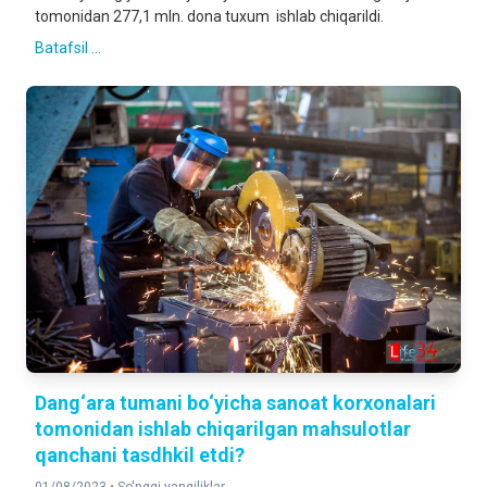
tomonidan 277,1 mln. dona tuxum ishlab chiqarildi.
Batafsil ...
Dang‘ara tumani bo‘yicha sanoat korxonalari
tomonidan ishlab chiqarilgan mahsulotlar
qanchani tasdhkil etdi?