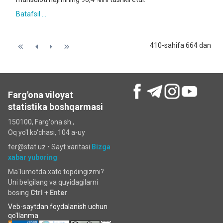
Batafsil ...
410-sahifa 664 dan
Farg'ona viloyat
statistika boshqarmasi
150100, Farg'ona sh.,
Oq yo'l ko‘chаsi, 104 a-uy
fer@stat.uz •
Sayt xaritasi
Bizga
xabar yuboring
Ma`lumotda xato topdingizmi?
Uni belgilang va quyidagilarni
bosing
Ctrl + Enter
Veb-saytdan foydalanish uchun
qo'llanma