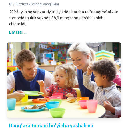
01/08/2023 •
So'nggi yangiliklar
2023–yilning yanvar–iyun oylarida barcha toifadagi xo‘jaliklar
tomonidan tirik vaznda 88,9 ming tonna go‘sht ishlab
chiqarildi.
Batafsil ...
Dang‘ara tumani bo‘yicha yashah va