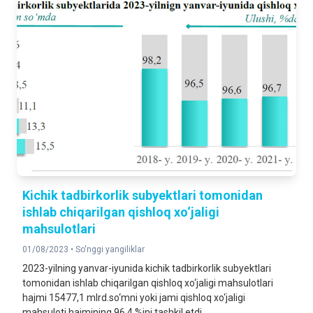
Kichik tadbirkorlik subyektlari tomonidan
ishlab chiqarilgan qishloq xo‘jaligi
mahsulotlari
01/08/2023 •
So'nggi yangiliklar
2023-yilning yanvar-iyunida kichik tadbirkorlik subyektlari
tomonidan ishlab chiqarilgan qishloq xo‘jaligi mahsulotlari
hajmi 15477,1 mlrd.so‘mni yoki jami qishloq xo‘jaligi
mahsuloti hajmining 96,4 %ini tashkil etdi.