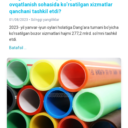
ovqatlanish sohasida ko‘rsatilgan xizmatlar
qanchani tashkil etdi?
01/08/2023 •
So'nggi yangiliklar
2023- yil yanvar-iyun oylari holatiga Dang‘ara tumani bo‘yicha
ko‘rsatilgan bozor xizmatlari hajmi 277,2 mlrd. so‘mni tashkil
etdi.
Batafsil ...