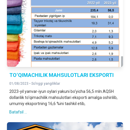
TOʻQIMACHILIK MAHSULOTLARI EKSPORTI
01/08/2023 •
So'nggi yangiliklar
2023-yil yanvar-iyun oylari yakuni bo‘yicha 56,5 mln.AQSH
dollarilik to‘qimachilik mahsulotlari eksporti amalga oshirilib,
umumiy eksportning 16,6 %ini tashkil etib,
Batafsil ...