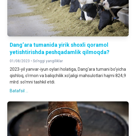
Dang‘ara tumanida yirik shoxli qoramol
yetishtirishda peshqadamlik qilmoqda?
01/08/2023 •
So'nggi yangiliklar
2023-yil yanvar-iyun oylari holatiga, Dang‘ara tumani bo‘yicha
qishloq, o‘rmon va baliqchilik xo‘jaligi mahsulotlari hajmi 824,9
mlrd. so‘mni tashkil etdi.
Batafsil ...