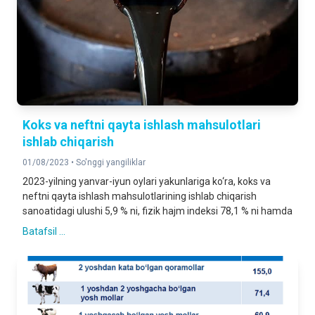
Koks va neftni qayta ishlash mahsulotlari
ishlab chiqarish
01/08/2023 •
So'nggi yangiliklar
2023-yilning yanvar-iyun oylari yakunlariga ko‘ra, koks va
neftni qayta ishlash mahsulotlarining ishlab chiqarish
sanoatidagi ulushi 5,9 % ni, fizik hajm indeksi 78,1 % ni hamda
Batafsil ...