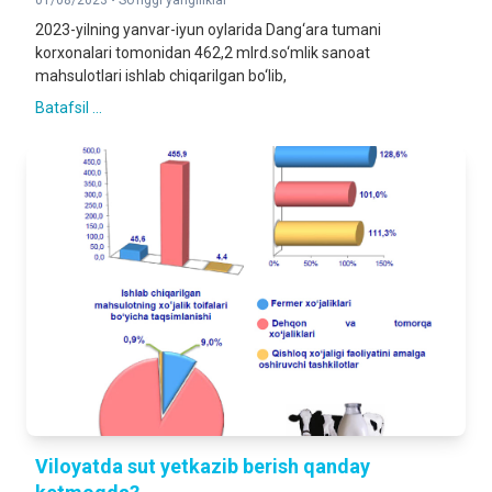
01/08/2023 •
So'nggi yangiliklar
2023-yilning yanvar-iyun oylarida Dang‘ara tumani
korxonalari tomonidan 462,2 mlrd.so‘mlik sanoat
mahsulotlari ishlab chiqarilgan bo‘lib,
Batafsil ...
Viloyatda sut yetkazib berish qanday