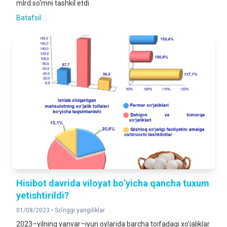
mlrd.so‘mni tashkil etdi.
Batafsil ...
Hisibot davrida viloyat bo‘yicha qancha tuxum
yetishtirildi?
01/08/2023 •
So'nggi yangiliklar
2023–yilning yanvar–iyun oylarida barcha toifadagi xo‘jaliklar