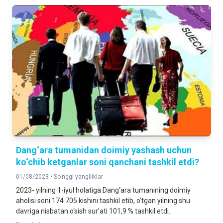
Dang‘ara tumanidan doimiy yashash uchun
ko‘chib ketganlar soni qanchani tashkil etdi?
01/08/2023 •
So'nggi yangiliklar
2023- yilning 1-iyul holatiga Dang‘ara tumanining doimiy
aholisi soni 174 705 kishini tashkil etib, o‘tgan yilning shu
davriga nisbatan o‘sish sur’ati 101,9 % tashkil etdi.