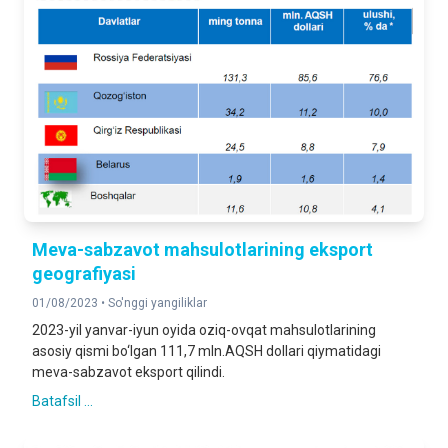
Meva-sabzavot mahsulotlarining eksport
geografiyasi
01/08/2023 •
So'nggi yangiliklar
2023-yil yanvar-iyun oyida oziq-ovqat mahsulotlarining
asosiy qismi bo‘lgan 111,7 mln.AQSH dollari qiymatidagi
meva-sabzavot eksport qilindi.
Batafsil ...