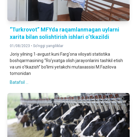
“Turkrovot” MFYda raqamlanmagan uylarni
xarita bilan solishtirish ishlari o‘tkazildi
01/08/2023 •
So'nggi yangiliklar
Joriy yilning 1-avgust kuni Farg‘ona viloyati statistika
boshqarmasining “Ro‘yxatga olish jarayonlarini tashkil etish
va uni o‘tkazish” bo‘limi yetakchi mutaxassisi M.Fazilova
tomonidan
Batafsil ...