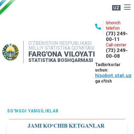
UZ
BOSHQARMA HAQIDA
Ishonch
telefon
OCHIQ MA'LUMOTLAR
(73) 249-
00-11
NASHRLAR
O‘ZBEKISTON RESPUBLIKASI
Call-center
MILLIY STATISTIKA QO‘MITASI
(73) 249-
INTERAKTIV XIZMATLAR
FARG'ONA VILOYATI
00-08
STATISTIKA BOSHQARMASI
MATBUOT XIZMATI
Tadbirkorlar
uchun:
MUROJAATLAR
hisobot.stat.uz
KONTAKTLAR
ga o'tish
SO'NGGI YANGILIKLAR