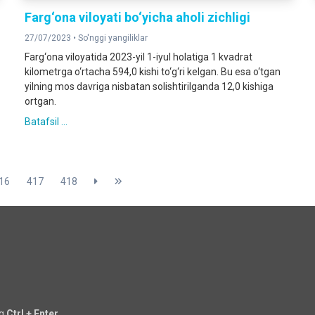
Farg‘ona viloyati bo‘yicha aholi zichligi
27/07/2023 •
So'nggi yangiliklar
Farg‘ona viloyatida 2023-yil 1-iyul holatiga 1 kvadrat
kilometrga o‘rtacha 594,0 kishi to‘g‘ri kelgan. Bu esa o‘tgan
yilning mos davriga nisbatan solishtirilganda 12,0 kishiga
ortgan.
Batafsil ...
16
417
418
ng
Ctrl + Enter