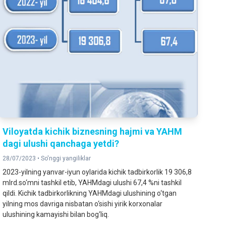
Viloyatda kichik biznesning hajmi va YAHM
dagi ulushi qanchaga yetdi?
28/07/2023 •
So'nggi yangiliklar
2023-yilning yanvar-iyun oylarida kichik tadbirkorlik 19 306,8
mlrd.so‘mni tashkil etib, YAHMdagi ulushi 67,4 %ni tashkil
qildi. Kichik tadbirkorlikning YAHMdagi ulushining o‘tgan
yilning mos davriga nisbatan o‘sishi yirik korxonalar
ulushining kamayishi bilan bog‘liq.