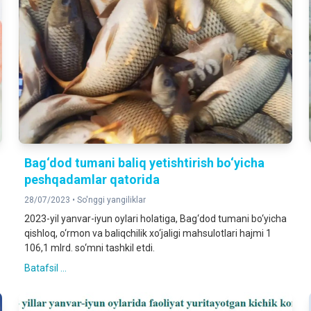
Bag‘dod tumani baliq yetishtirish bo‘yicha
peshqadamlar qatorida
28/07/2023 •
So'nggi yangiliklar
2023-yil yanvar-iyun oylari holatiga, Bag‘dod tumani bo‘yicha
qishloq, o‘rmon va baliqchilik xo‘jaligi mahsulotlari hajmi 1
106,1 mlrd. so‘mni tashkil etdi.
Batafsil ...