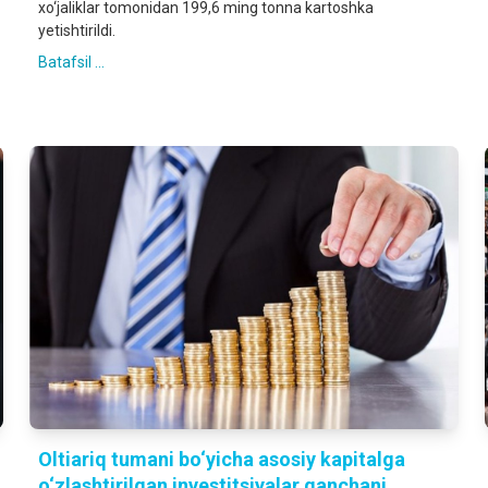
xo‘jaliklar tomonidan 199,6 ming tonna kartoshka
yetishtirildi.
Batafsil ...
Oltiariq tumani bo‘yicha asosiy kapitalga
o‘zlashtirilgan investitsiyalar qanchani