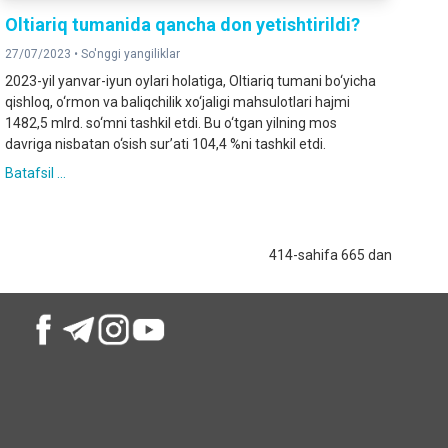
Oltiariq tumanida qancha don yetishtirildi?
27/07/2023 •
So'nggi yangiliklar
2023-yil yanvar-iyun oylari holatiga, Oltiariq tumani bo‘yicha
qishloq, o‘rmon va baliqchilik xo‘jaligi mahsulotlari hajmi
1482,5 mlrd. so‘mni tashkil etdi. Bu o‘tgan yilning mos
davriga nisbatan o‘sish sur’ati 104,4 %ni tashkil etdi.
Batafsil ...
414-sahifa 665 dan