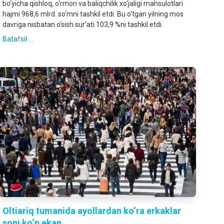
bo‘yicha qishloq, o‘rmon va baliqchilik xo‘jaligi mahsulotlari
hajmi 968,6 mlrd. so‘mni tashkil etdi. Bu o‘tgan yilning mos
davriga nisbatan o‘sish sur’ati 103,9 %ni tashkil etdi.
Batafsil ...
Oltiariq tumanida ayollardan ko‘ra erkaklar
soni ko‘p ekan