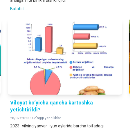
aholiga 11,8 birlikni tashkil qildi.
Batafsil ...
Viloyat bo‘yicha qancha kartoshka
yetishtirildi?
28/07/2023 •
So'nggi yangiliklar
2023–yilning yanvar–iyun oylarida barcha toifadagi