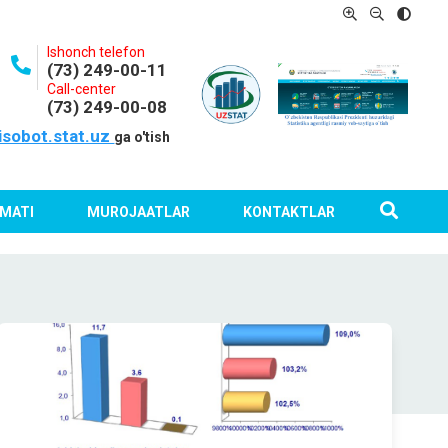
Ishonch telefon
(73) 249-00-11
Call-center
(73) 249-00-08
isobot.stat.uz
ga o'tish
MATI
MUROJAATLAR
KONTAKTLAR