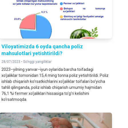
Viloyatimizda 6 oyda qancha poliz
mahsulotlari yetishtirildi?
28/07/2023 •
So'nggi yangiliklar
2023–yilning yanvar–iyun oylarida barcha toifadagi
xo‘jaliklar tomonidan 15,4 ming tonna poliz yetishtirildi. Poliz
ishlab chiqarish ko‘rsatkichlarini xo‘jaliklar toifalari bo‘yicha
tahlil qilinganda, poliz ishlab chiqarish umumiy hajmidan
76,1 %i fermer xo‘jaliklari hissasiga to‘g‘ri kelishini
ko‘rsatmoqda.