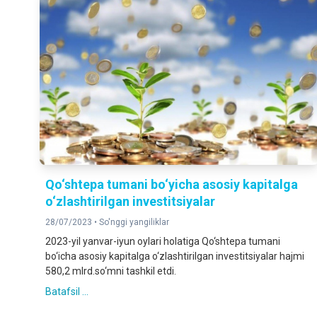
Qo‘shtepa tumani bo‘yicha asosiy kapitalga
o‘zlashtirilgan investitsiyalar
28/07/2023 •
So'nggi yangiliklar
2023-yil yanvar-iyun oylari holatiga Qo‘shtepa tumani
bo‘icha asosiy kapitalga o‘zlashtirilgan investitsiyalar hajmi
580,2 mlrd.so‘mni tashkil etdi.
Batafsil ...