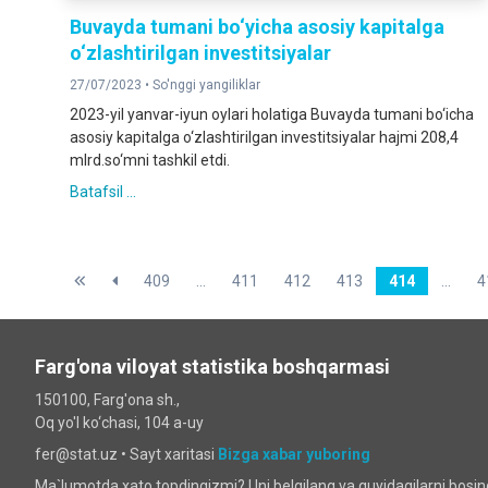
Buvayda tumani bo‘yicha asosiy kapitalga
o‘zlashtirilgan investitsiyalar
27/07/2023 •
So'nggi yangiliklar
2023-yil yanvar-iyun oylari holatiga Buvayda tumani bo‘icha
asosiy kapitalga o‘zlashtirilgan investitsiyalar hajmi 208,4
mlrd.so‘mni tashkil etdi.
Batafsil ...
409
...
411
412
413
414
...
4
Farg'ona viloyat statistika boshqarmasi
150100, Farg'ona sh.,
Oq yo'l ko‘chаsi, 104 a-uy
fer@stat.uz •
Sayt xaritasi
Bizga xabar yuboring
Ma`lumotda xato topdingizmi? Uni belgilang va quyidagilarni bosi