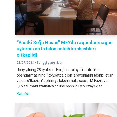
“Pastki Xo‘ja Hasan” MFYda raqamlanmagan
uylarni xarita bilan solishtirish ishlari
o‘tkazildi
28/07/2023 •
So'nggi yangiliklar
Joriy yilning 28-iyul kuni Farg‘ona viloyati statistika
boshqarmasining “Ro‘yxatga olish jarayonlarini tashkil etish
va uni o‘tkazish” bo‘limi yetakchi mutaxassisi M.Fazilova,
Quva tumani statistika bo‘limi boshlig‘i V.Mirzayevlar
Batafsil ...