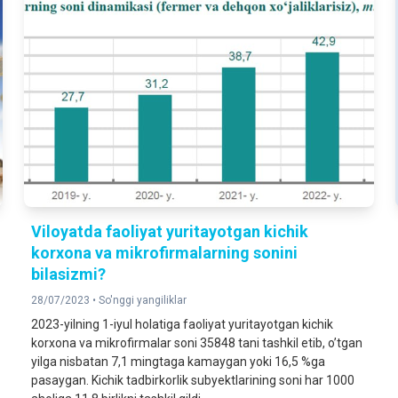
Viloyatda faoliyat yuritayotgan kichik
korxona va mikrofirmalarning sonini
bilasizmi?
28/07/2023 •
So'nggi yangiliklar
2023-yilning 1-iyul holatiga faoliyat yuritayotgan kichik
korxona va mikrofirmalar soni 35848 tani tashkil etib, o’tgan
yilga nisbatan 7,1 mingtaga kamaygan yoki 16,5 %ga
pasaygan. Kichik tadbirkorlik subyektlarining soni har 1000