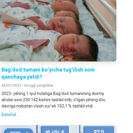
Bag‘dod tumani bo‘yicha tug‘ilish soni
qanchaga yetdi?
28/07/2023 •
So'nggi yangiliklar
2023- yilning 1-iyul holatiga Bag‘dod tumanining doimiy
aholisi soni 230 142 kishini tashkil etib, o‘tgan yilning shu
davriga nisbatan o‘sish sur’ati 102,1 % tashkil etdi.
Batafsil ...