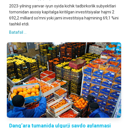
2023-yilning yanvar-iyun oyida kichik tadbirkorlik subyektlari
tomonidan asosiy kapitalga kiritilgan investitsiyalar hajmi 2
692,2 milliard so‘mni yoki jami investitsiya hajmining 69,1 %ini
tashkil etdi.
Batafsil ...
Dang‘ara tumanida ulgurji savdo aylanmasi