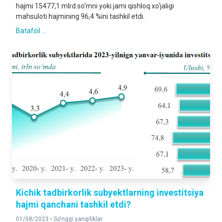
hajmi 15477,1 mlrd.so‘mni yoki jami qishloq xo‘jaligi
mahsuloti hajmining 96,4 %ini tashkil etdi.
Batafsil ...
Kichik tadbirkorlik subyektlarning investitsiya
hajmi qanchani tashkil etdi?
01/08/2023 •
So'nggi yangiliklar