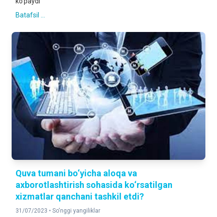
ko‘paydi
Batafsil ...
Quva tumani bo‘yicha aloqa va
axborotlashtirish sohasida ko‘rsatilgan
xizmatlar qanchani tashkil etdi?
31/07/2023 •
So'nggi yangiliklar