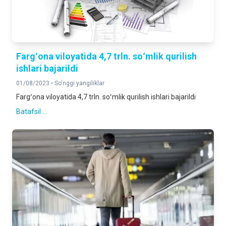
Fargʻona viloyatida 4,7 trln. soʻmlik qurilish
ishlari bajarildi
01/08/2023 •
So'nggi yangiliklar
Fargʻona viloyatida 4,7 trln. soʻmlik qurilish ishlari bajarildi
Batafsil ...