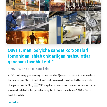
Quva tumani bo‘yicha sanoat korxonalari
tomonidan ishlab chiqarilgan mahsulotlar
qanchani tasdhkil etdi?
31/07/2023 •
So'nggi yangiliklar
2023-yilning yanvar-iyun oylarida Quva tumani korxonalari
tomonidan 328,7 mlrd.so‘mlik sanoat mahsulotlari ishlab
chiqarilgan bo‘lib, 📊2022-yilning yanvar-iyun oyiga nisbatan
sanoat ishlab chiqarishining fizik hajm indeksi* 98,8 % ni
tashkil etdi.
Batafsil ...