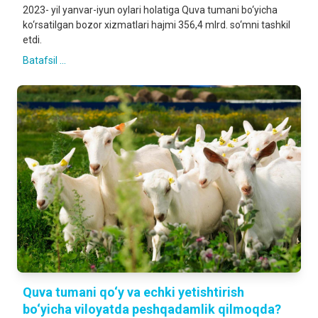
2023- yil yanvar-iyun oylari holatiga Quva tumani bo‘yicha
ko‘rsatilgan bozor xizmatlari hajmi 356,4 mlrd. so‘mni tashkil
etdi.
Batafsil ...
Quva tumani qo‘y va echki yetishtirish
bo‘yicha viloyatda peshqadamlik qilmoqda?