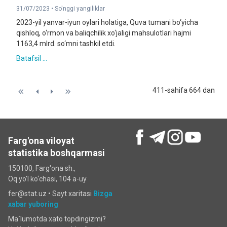
31/07/2023 •
So'nggi yangiliklar
2023-yil yanvar-iyun oylari holatiga, Quva tumani bo‘yicha
qishloq, o‘rmon va baliqchilik xo‘jaligi mahsulotlari hajmi
1163,4 mlrd. so‘mni tashkil etdi.
Batafsil ...
411-sahifa 664 dan
Farg'ona viloyat
statistika boshqarmasi
150100, Farg'ona sh.,
Oq yo'l ko‘chаsi, 104 a-uy
fer@stat.uz •
Sayt xaritasi
Bizga
xabar yuboring
Ma`lumotda xato topdingizmi?