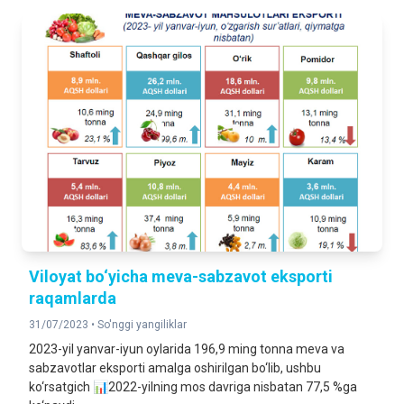
Viloyat bo‘yicha meva-sabzavot eksporti
raqamlarda
31/07/2023 •
So'nggi yangiliklar
2023-yil yanvar-iyun oylarida 196,9 ming tonna meva va
sabzavotlar eksporti amalga oshirilgan bo‘lib, ushbu
ko‘rsatgich 📊2022-yilning mos davriga nisbatan 77,5 %ga