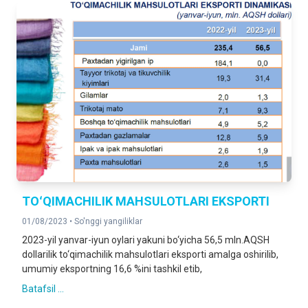
TOʻQIMACHILIK MAHSULOTLARI EKSPORTI
01/08/2023 •
So'nggi yangiliklar
2023-yil yanvar-iyun oylari yakuni bo‘yicha 56,5 mln.AQSH
dollarilik to‘qimachilik mahsulotlari eksporti amalga oshirilib,
umumiy eksportning 16,6 %ini tashkil etib,
Batafsil ...