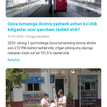
Quva tumaniga doimiy yashash uchun ko‘chib
kelganlar soni qanchani tashkil etdi?
31/07/2023 •
So'nggi yangiliklar
2023- yilning 1-iyul holatiga Quva tumanining doimiy aholisi
soni 272 996 kishini tashkil etib, o‘tgan yilning shu davriga
nisbatan o‘sish sur’ati 101,9 % tashkil etdi.
Batafsil ...