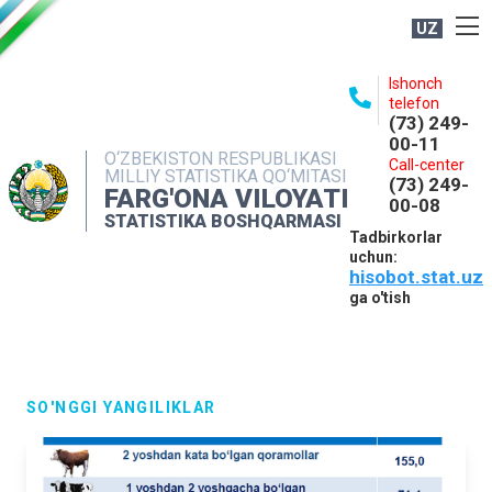
UZ
BOSHQARMA HAQIDA
Ishonch
telefon
OCHIQ MA'LUMOTLAR
(73) 249-
00-11
NASHRLAR
O‘ZBEKISTON RESPUBLIKASI
Call-center
MILLIY STATISTIKA QO‘MITASI
(73) 249-
INTERAKTIV XIZMATLAR
FARG'ONA VILOYATI
00-08
STATISTIKA BOSHQARMASI
MATBUOT XIZMATI
Tadbirkorlar
uchun:
MUROJAATLAR
hisobot.stat.uz
KONTAKTLAR
ga o'tish
SO'NGGI YANGILIKLAR