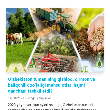
O‘zbekiston tumanining qishloq, o‘rmon va
baliqchilik xo‘jaligi mahsulotlari hajmi
qanchani tashkil etdi?
04/08/2023 •
So'nggi yangiliklar
2023-yil yanvar-iyun oylari holatiga, O‘zbekiston tumani