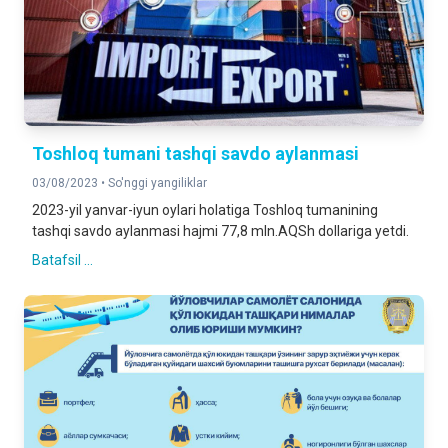
Toshloq tumani tashqi savdo aylanmasi
03/08/2023 •
So'nggi yangiliklar
2023-yil yanvar-iyun oylari holatiga Toshloq tumanining
tashqi savdo aylanmasi hajmi 77,8 mln.AQSh dollariga yetdi.
Batafsil ...