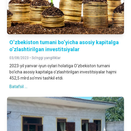
O‘zbekiston tumani bo‘yicha asosiy kapitalga
o‘zlashtirilgan investitsiyalar
03/08/2023 •
So'nggi yangiliklar
2023-yil yanvar-iyun oylari holatiga O‘zbekiston tumani
bo‘icha asosiy kapitalga o‘zlashtirilgan investitsiyalar hajmi
452,5 mlrd.so‘mni tashkil etdi.
Batafsil ...