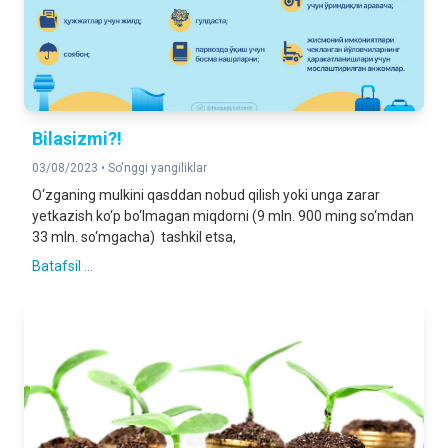
Bilasizmi?!
03/08/2023 •
So'nggi yangiliklar
O‘zganing mulkini qasddan nobud qilish yoki unga zarar
yetkazish ko‘p bo‘lmagan miqdorni (9 mln. 900 ming so‘mdan
33 mln. so‘mgacha) tashkil etsa,
Batafsil ...