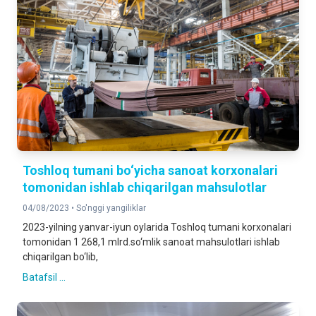
Toshloq tumani bo‘yicha sanoat korxonalari
tomonidan ishlab chiqarilgan mahsulotlar
04/08/2023 •
So'nggi yangiliklar
2023-yilning yanvar-iyun oylarida Toshloq tumani korxonalari
tomonidan 1 268,1 mlrd.so‘mlik sanoat mahsulotlari ishlab
chiqarilgan bo‘lib,
Batafsil ...