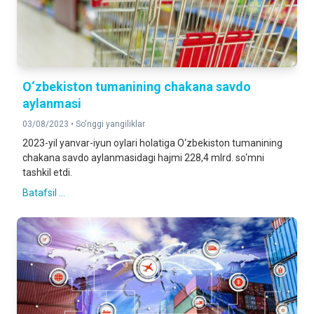
O‘zbekiston tumanining chakana savdo
aylanmasi
03/08/2023 •
So'nggi yangiliklar
2023-yil yanvar-iyun oylari holatiga O‘zbekiston tumanining
chakana savdo aylanmasidagi hajmi 228,4 mlrd. so‘mni
tashkil etdi.
Batafsil ...