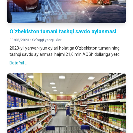
O‘zbekiston tumani tashqi savdo aylanmasi
03/08/2023 •
So'nggi yangiliklar
2023-yil yanvar-iyun oylari holatiga O‘zbekiston tumanining
tashqi savdo aylanmasi hajmi 21,6 mln.AQSh dollariga yetdi.
Batafsil ...