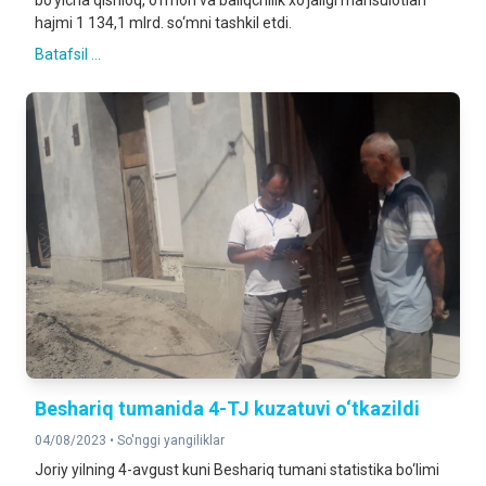
bo‘yicha qishloq, o‘rmon va baliqchilik xo‘jaligi mahsulotlari
hajmi 1 134,1 mlrd. so‘mni tashkil etdi.
Batafsil ...
Beshariq tumanida 4-TJ kuzatuvi o‘tkazildi
04/08/2023 •
So'nggi yangiliklar
Joriy yilning 4-avgust kuni Beshariq tumani statistika bo‘limi