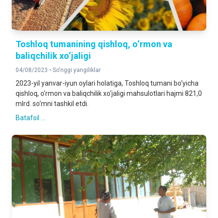
Toshloq tumanining qishloq, o‘rmon va
baliqchilik xo‘jaligi
04/08/2023 •
So'nggi yangiliklar
2023-yil yanvar-iyun oylari holatiga, Toshloq tumani bo‘yicha
qishloq, o‘rmon va baliqchilik xo‘jaligi mahsulotlari hajmi 821,0
mlrd. so‘mni tashkil etdi.
Batafsil ...