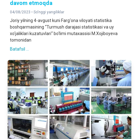
davom etmoqda
04/08/2023 •
So'nggi yangiliklar
Joriy yilning 4-avgust kuni Farg‘ona viloyati statistika
boshqarmasining “Turmush darajasi statistikasi va uy
xo‘jaliklari kuzatuvlari“ bo‘limi mutaxassisi M.Xojiboyeva
tomonidan
Batafsil ...