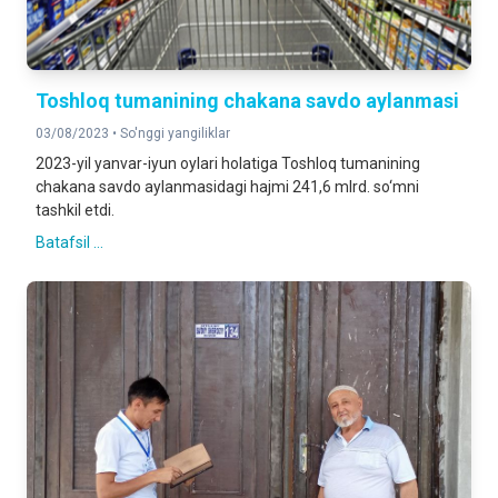
Toshloq tumanining chakana savdo aylanmasi
03/08/2023 •
So'nggi yangiliklar
2023-yil yanvar-iyun oylari holatiga Toshloq tumanining
chakana savdo aylanmasidagi hajmi 241,6 mlrd. so‘mni
tashkil etdi.
Batafsil ...