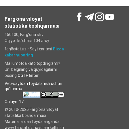
Farg'ona viloyat
statistika boshqarmasi
150100, Farg'ona sh.,
Oq yo'l ko‘chаsi, 104 a-uy
fer@stat.uz •
Sayt xaritasi
Bizga
xabar yuboring
Ma`lumotda xato topdingizmi?
Uni belgilang va quyidagilarni
bosing
Ctrl + Enter
Veb-saytdan foydalanish uchun
qo'llanma
Onlayn: 17
© 2010-2026 Farg‘ona viloyat
statistika boshqarmasi
Materiallardan foydalanganda
www.farstat.uz havolani keltirish