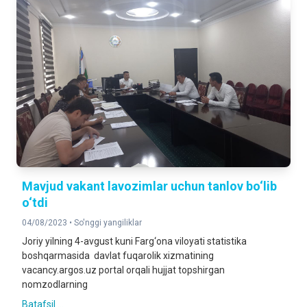
Mavjud vakant lavozimlar uchun tanlov bo‘lib
o‘tdi
04/08/2023 •
So'nggi yangiliklar
Joriy yilning 4-avgust kuni Farg‘ona viloyati statistika
boshqarmasida davlat fuqarolik xizmatining
vacancy.argos.uz portal orqali hujjat topshirgan
nomzodlarning
Batafsil ...