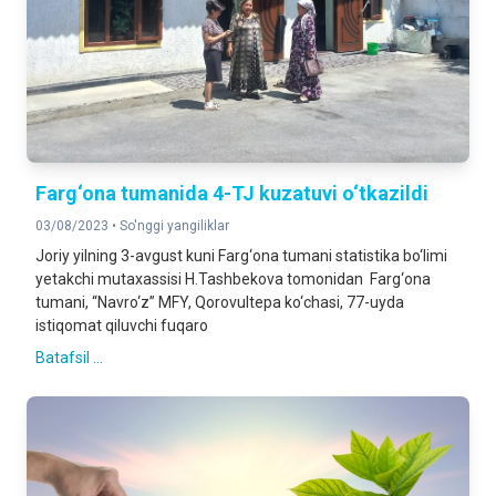
Farg‘ona tumanida 4-TJ kuzatuvi o‘tkazildi
03/08/2023 •
So'nggi yangiliklar
Joriy yilning 3-avgust kuni Farg‘ona tumani statistika bo‘limi
yetakchi mutaxassisi H.Tashbekova tomonidan Farg‘ona
tumani, “Navro‘z” MFY, Qorovultepa ko‘chasi, 77-uyda
istiqomat qiluvchi fuqaro
Batafsil ...