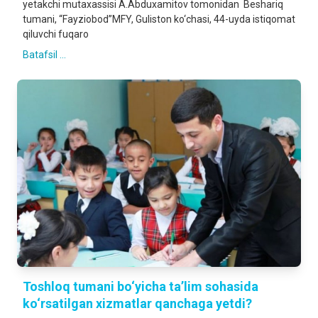
yetakchi mutaxassisi A.Abduxamitov tomonidan Beshariq
tumani, “Fayziobod”MFY, Guliston ko‘chasi, 44-uyda istiqomat
qiluvchi fuqaro
Batafsil ...
Toshloq tumani bo‘yicha ta’lim sohasida
ko‘rsatilgan xizmatlar qanchaga yetdi?