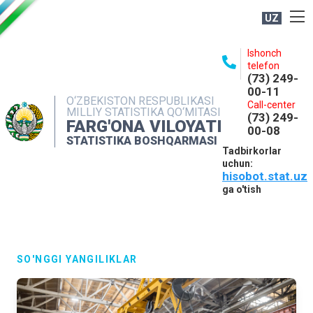
UZ
BOSHQARMA HAQIDA
Ishonch
telefon
OCHIQ MA'LUMOTLAR
(73) 249-
00-11
NASHRLAR
O‘ZBEKISTON RESPUBLIKASI
Call-center
MILLIY STATISTIKA QO‘MITASI
(73) 249-
INTERAKTIV XIZMATLAR
FARG'ONA VILOYATI
00-08
STATISTIKA BOSHQARMASI
MATBUOT XIZMATI
Tadbirkorlar
uchun:
MUROJAATLAR
hisobot.stat.uz
KONTAKTLAR
ga o'tish
SO'NGGI YANGILIKLAR