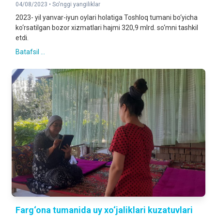
04/08/2023 •
So'nggi yangiliklar
2023- yil yanvar-iyun oylari holatiga Toshloq tumani bo‘yicha
ko‘rsatilgan bozor xizmatlari hajmi 320,9 mlrd. so‘mni tashkil
etdi.
Batafsil ...
Farg‘ona tumanida uy xo‘jaliklari kuzatuvlari