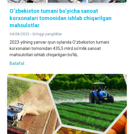
O‘zbekiston tumani bo‘yicha sanoat
korxonalari tomonidan ishlab chiqarilgan
mahsulotlar
04/08/2023 •
So'nggi yangiliklar
2023-yilning yanvar-iyun oylarida O‘zbekiston tumani
korxonalari tomonidan 435,5 mlrd.so‘mlik sanoat
mahsulotlari ishlab chiqarilgan bo‘lib,
Batafsil ...