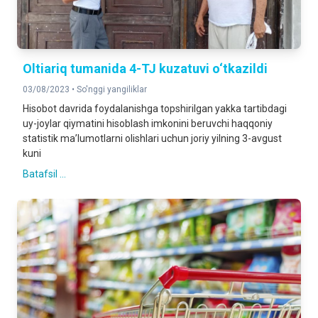
Oltiariq tumanida 4-TJ kuzatuvi o‘tkazildi
03/08/2023 •
So'nggi yangiliklar
Hisobot davrida foydalanishga topshirilgan yakka tartibdagi
uy-joylar qiymatini hisoblash imkonini beruvchi haqqoniy
statistik ma’lumotlarni olishlari uchun joriy yilning 3-avgust
kuni
Batafsil ...