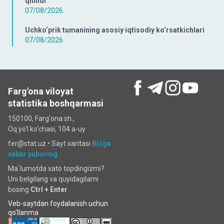
qilindi
07/08/2026
Uchko‘prik tumanining asosiy iqtisodiy ko‘rsatkichlari
07/08/2026
Farg'ona viloyat
statistika boshqarmasi
150100, Farg'ona sh.,
Oq yo'l ko‘chаsi, 104 a-uy
fer@stat.uz •
Sayt xaritasi
Bizga
xabar yuboring
Ma`lumotda xato topdingizmi?
Uni belgilang va quyidagilarni
bosing
Ctrl + Enter
Veb-saytdan foydalanish uchun
qo'llanma