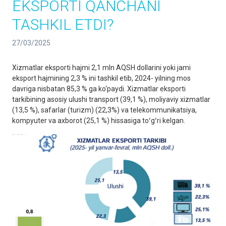
EKSPORTI QANCHANI
TASHKIL ETDI?
27/03/2025
Xizmatlar eksporti hajmi 2,1 mln AQSH dollarini yoki jami
eksport hajmining 2,3 % ini tashkil etib, 2024- yilning mos
davriga nisbatan 85,3 % ga ko‘paydi. Xizmatlar eksporti
tarkibining asosiy ulushi transport (39,1 %), moliyaviy xizmatlar
(13,5 %), safarlar (turizm) (22,3%) va telekommunikatsiya,
kompyuter va axborot (25,1 %) hissasiga toʻgʻri kelgan.