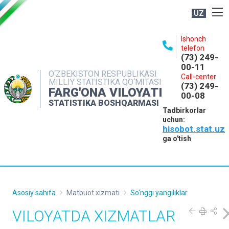
UZ
BOSHQARMA HAQIDA
Ishonch
telefon
OCHIQ MA'LUMOTLAR
(73) 249-
00-11
NASHRLAR
O‘ZBEKISTON RESPUBLIKASI
Call-center
MILLIY STATISTIKA QO‘MITASI
(73) 249-
INTERAKTIV XIZMATLAR
FARG'ONA VILOYATI
00-08
STATISTIKA BOSHQARMASI
MATBUOT XIZMATI
Tadbirkorlar
uchun:
MUROJAATLAR
hisobot.stat.uz
KONTAKTLAR
ga o'tish
Asosiy sahifa
Matbuot xizmati
So'nggi yangiliklar
VILOYATDA XIZMATLAR