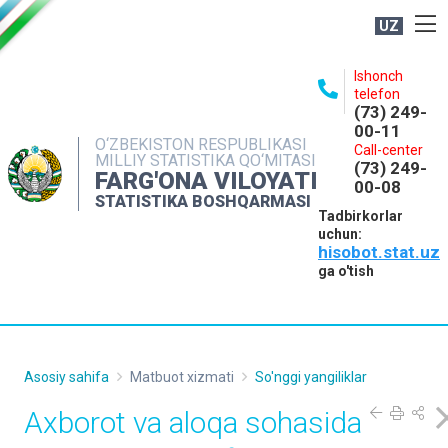
UZ
BOSHQARMA HAQIDA
Ishonch
telefon
OCHIQ MA'LUMOTLAR
(73) 249-
00-11
NASHRLAR
O‘ZBEKISTON RESPUBLIKASI
Call-center
MILLIY STATISTIKA QO‘MITASI
(73) 249-
INTERAKTIV XIZMATLAR
FARG'ONA VILOYATI
00-08
STATISTIKA BOSHQARMASI
MATBUOT XIZMATI
Tadbirkorlar
uchun:
MUROJAATLAR
hisobot.stat.uz
KONTAKTLAR
ga o'tish
Asosiy sahifa
Matbuot xizmati
So'nggi yangiliklar
Axborot va aloqa sohasida