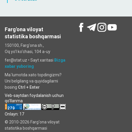
Farg'ona viloyat
statistika boshqarmasi
150100, Farg'ona sh.,
Oq yo'l ko‘chаsi, 104 a-uy
fer@stat.uz •
Sayt xaritasi
Bizga
xabar yuboring
Ma`lumotda xato topdingizmi?
Uni belgilang va quyidagilarni
bosing
Ctrl + Enter
Veb-saytdan foydalanish uchun
qo'llanma
Onlayn: 17
© 2010-2026 Farg‘ona viloyat
statistika boshqarmasi