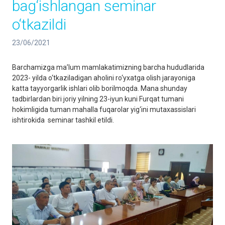
bag‘ishlangan seminar
o‘tkazildi
23/06/2021
Barchamizga ma’lum mamlakatimizning barcha hududlarida
2023- yilda o‘tkaziladigan aholini ro‘yxatga olish jarayoniga
katta tayyorgarlik ishlari olib borilmoqda. Mana shunday
tadbirlardan biri joriy yilning 23-iyun kuni Furqat tumani
hokimligida tuman mahalla fuqarolar yig‘ini mutaxassislari
ishtirokida seminar tashkil etildi.