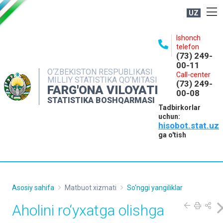
UZ
BOSHQARMA HAQIDA
Ishonch
telefon
OCHIQ MA'LUMOTLAR
(73) 249-
00-11
NASHRLAR
O‘ZBEKISTON RESPUBLIKASI
Call-center
MILLIY STATISTIKA QO‘MITASI
(73) 249-
INTERAKTIV XIZMATLAR
FARG'ONA VILOYATI
00-08
STATISTIKA BOSHQARMASI
MATBUOT XIZMATI
Tadbirkorlar
uchun:
MUROJAATLAR
hisobot.stat.uz
KONTAKTLAR
ga o'tish
Asosiy sahifa
Matbuot xizmati
So'nggi yangiliklar
Aholini ro‘yxatga olishga