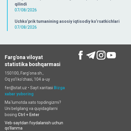
qilindi
07/08/2026
Uchko‘prik tumanining asosiy iqtisodiy ko‘rsatkichlari
07/08/2026
Farg'ona viloyat
statistika boshqarmasi
150100, Farg'ona sh.,
Oq yo'l ko‘chаsi, 104 a-uy
fer@stat.uz •
Sayt xaritasi
Bizga
xabar yuboring
Ma`lumotda xato topdingizmi?
Uni belgilang va quyidagilarni
bosing
Ctrl + Enter
Veb-saytdan foydalanish uchun
qo'llanma