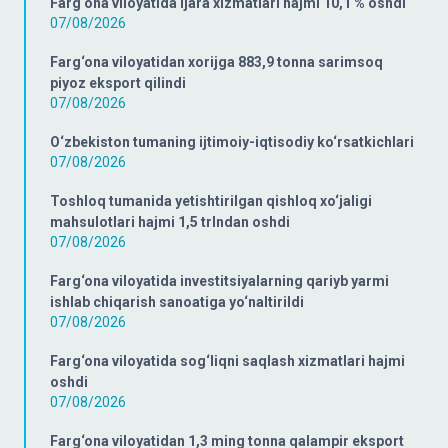
Farg‘ona viloyatida ijara xizmatlari hajmi 10,1 % oshdi
07/08/2026
Farg‘ona viloyatidan xorijga 883,9 tonna sarimsoq
piyoz eksport qilindi
07/08/2026
O‘zbekiston tumaning ijtimoiy-iqtisodiy ko‘rsatkichlari
07/08/2026
Toshloq tumanida yetishtirilgan qishloq xo‘jaligi
mahsulotlari hajmi 1,5 trlndan oshdi
07/08/2026
Farg‘ona viloyatida investitsiyalarning qariyb yarmi
ishlab chiqarish sanoatiga yo‘naltirildi
07/08/2026
Farg‘ona viloyatida sog‘liqni saqlash xizmatlari hajmi
oshdi
07/08/2026
Farg‘ona viloyatidan 1,3 ming tonna qalampir eksport