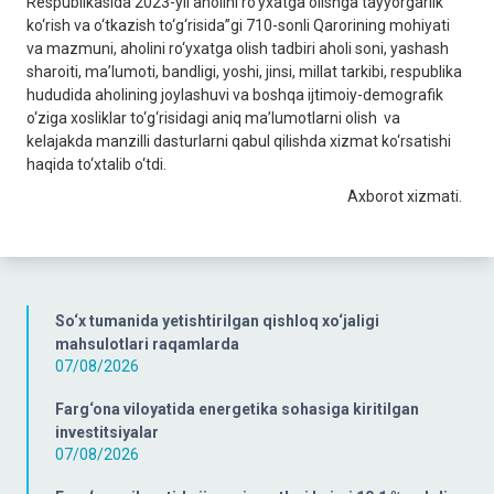
Respublikasida 2023-yil aholini ro‘yxatga olishga tayyorgarlik
ko‘rish va o‘tkazish to‘g‘risida”gi 710-sonli Qarorining mohiyati
va mazmuni, aholini ro‘yxatga olish tadbiri aholi soni, yashash
sharoiti, ma’lumoti, bandligi, yoshi, jinsi, millat tarkibi, respublika
hududida aholining joylashuvi va boshqa ijtimoiy-demografik
o‘ziga xosliklar to‘g‘risidagi aniq ma’lumotlarni olish va
kelajakda manzilli dasturlarni qabul qilishda xizmat ko‘rsatishi
haqida to‘xtalib o‘tdi.
Axborot xizmati.
So‘x tumanida yetishtirilgan qishloq xo‘jaligi
mahsulotlari raqamlarda
07/08/2026
Farg‘ona viloyatida energetika sohasiga kiritilgan
investitsiyalar
07/08/2026