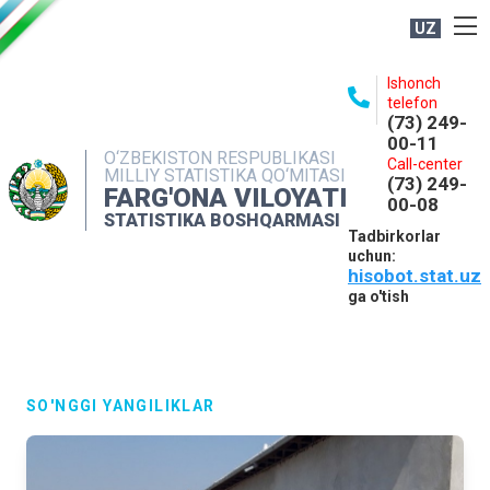
UZ
BOSHQARMA HAQIDA
Ishonch
telefon
OCHIQ MA'LUMOTLAR
(73) 249-
00-11
NASHRLAR
O‘ZBEKISTON RESPUBLIKASI
Call-center
MILLIY STATISTIKA QO‘MITASI
(73) 249-
INTERAKTIV XIZMATLAR
FARG'ONA VILOYATI
00-08
STATISTIKA BOSHQARMASI
MATBUOT XIZMATI
Tadbirkorlar
uchun:
MUROJAATLAR
hisobot.stat.uz
KONTAKTLAR
ga o'tish
SO'NGGI YANGILIKLAR