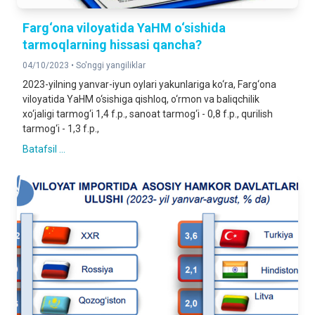
Farg‘ona viloyatida YaHM o‘sishida
tarmoqlarning hissasi qancha?
04/10/2023 •
So'nggi yangiliklar
2023-yilning yanvar-iyun oylari yakunlariga ko‘ra, Farg‘ona
viloyatida YaHM o‘sishiga qishloq, o‘rmon va baliqchilik
xo‘jaligi tarmog‘i 1,4 f.p., sanoat tarmog‘i - 0,8 f.p., qurilish
tarmog‘i - 1,3 f.p.,
Batafsil ...