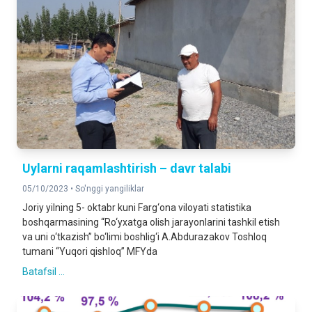
Uylarni raqamlashtirish – davr talabi
05/10/2023 •
So'nggi yangiliklar
Joriy yilning 5- oktabr kuni Farg‘ona viloyati statistika
boshqarmasining “Ro‘yxatga olish jarayonlarini tashkil etish
va uni o‘tkazish” bo‘limi boshlig‘i A.Abdurazakov Toshloq
tumani “Yuqori qishloq” MFYda
Batafsil ...