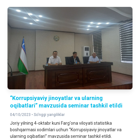
“Korrupsiyaviy jinoyatlar va ularning
oqibatlari” mavzusida seminar tashkil etildi
04/10/2023 •
So'nggi yangiliklar
Joriy yilning 4-oktabr kuni Farg‘ona viloyati statistika
boshqarmasi xodimlari uchun “Korrupsiyaviy jinoyatlar va
ularning oqibatlari” mavzusida seminar tashkil etildi.