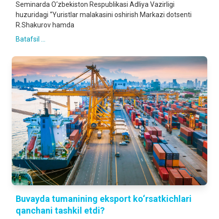
Seminarda O‘zbekiston Respublikasi Adliya Vazirligi
huzuridagi “Yuristlar malakasini oshirish Markazi dotsenti
R.Shakurov hamda
Batafsil ...
Buvayda tumanining eksport ko‘rsatkichlari
qanchani tashkil etdi?