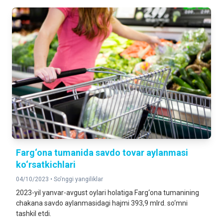
Farg‘ona tumanida savdo tovar aylanmasi
ko‘rsatkichlari
04/10/2023 •
So'nggi yangiliklar
2023-yil yanvar-avgust oylari holatiga Farg‘ona tumanining
chakana savdo aylanmasidagi hajmi 393,9 mlrd. so‘mni
tashkil etdi.