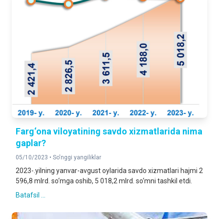
Farg‘ona viloyatining savdo xizmatlarida nima
gaplar?
05/10/2023 •
So'nggi yangiliklar
2023-.yilning yanvar-avgust oylarida savdo xizmatlari hajmi 2
596,8 mlrd. so‘mga oshib, 5 018,2 mlrd. so‘mni tashkil etdi.
Batafsil ...