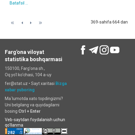
Batafsil ...
369-sahifa 664 dan
Farg'ona viloyat
statistika boshqarmasi
150100, Farg'ona sh.,
Oq yo'l ko‘chаsi, 104 a-uy
fer@stat.uz •
Sayt xaritasi
Bizga
xabar yuboring
Ma`lumotda xato topdingizmi?
Uni belgilang va quyidagilarni
bosing
Ctrl + Enter
Veb-saytdan foydalanish uchun
qo'llanma