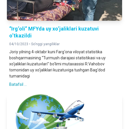
“Irg‘oli” MFYda uy xo‘jaliklari kuzatuvi
o‘tkazildi
04/10/2023 •
So'nggi yangiliklar
Joriy yilning 4-oktabr kuni Farg‘ona viloyat statistika
boshqarmasining “Turmush darajasi statistikasi va uy
xo‘jaliklari kuzatuvlari” bo‘limi mutaxassisi R.Vahobov
tomonidan uy xo‘jaliklari kuzatuviga tushgan Bag‘dod
tumanidagi
Batafsil ...