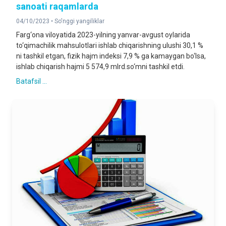
sanoati raqamlarda
04/10/2023 •
So'nggi yangiliklar
Farg‘ona viloyatida 2023-yilning yanvar-avgust oylarida
to‘qimachilik mahsulotlari ishlab chiqarishning ulushi 30,1 %
ni tashkil etgan, fizik hajm indeksi 7,9 % ga kamaygan bo‘lsa,
ishlab chiqarish hajmi 5 574,9 mlrd.so‘mni tashkil etdi.
Batafsil ...