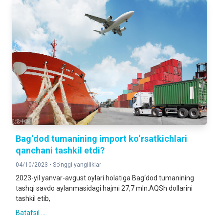
Bag‘dod tumanining import ko‘rsatkichlari
qanchani tashkil etdi?
04/10/2023 •
So'nggi yangiliklar
2023-yil yanvar-avgust oylari holatiga Bag‘dod tumanining
tashqi savdo aylanmasidagi hajmi 27,7 mln.AQSh dollarini
tashkil etib,
Batafsil ...