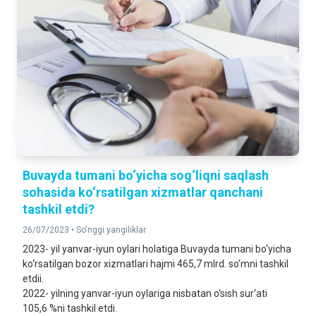
Buvayda tumani bo‘yicha sog‘liqni saqlash
sohasida ko‘rsatilgan xizmatlar qanchani
tashkil etdi?
26/07/2023 •
So'nggi yangiliklar
2023- yil yanvar-iyun oylari holatiga Buvayda tumani bo‘yicha
ko‘rsatilgan bozor xizmatlari hajmi 465,7 mlrd. so‘mni tashkil
etdii.
2022- yilning yanvar-iyun oylariga nisbatan o‘sish sur‘ati
105,6 %ni tashkil etdi.