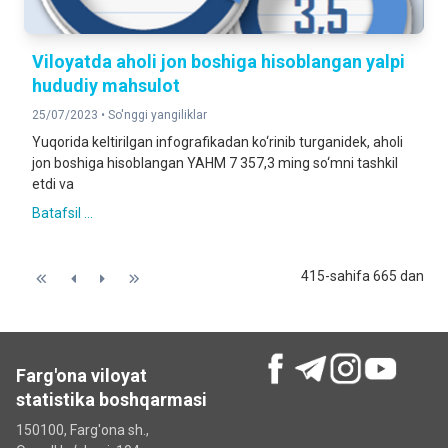
Viloyatda aholi jon boshiga hisoblangan yalpi
hududiy mahsulot
25/07/2023 •
So'nggi yangiliklar
Yuqorida keltirilgan infografikadan ko‘rinib turganidek, aholi
jon boshiga hisoblangan YAHM 7 357,3 ming so‘mni tashkil
etdi va
Batafsil ...
415-sahifa 665 dan
Farg'ona viloyat
statistika boshqarmasi
150100, Farg'ona sh.,