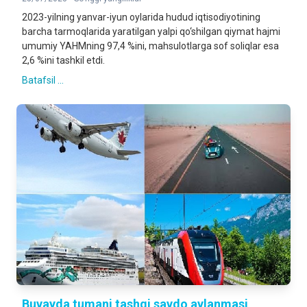
2023-yilning yanvar-iyun oylarida hudud iqtisodiyotining
barcha tarmoqlarida yaratilgan yalpi qo‘shilgan qiymat hajmi
umumiy YAHMning 97,4 %ini, mahsulotlarga sof soliqlar esa
2,6 %ini tashkil etdi.
Batafsil ...
Buvayda tumani tashqi savdo aylanmasi