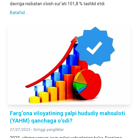
davriga nisbatan o‘sish sur’ati 101,8 % tashkil etdi.
Batafsil ...
Farg‘ona viloyatining yalpi hududiy mahsuloti
(YAHM) qanchaga o‘sdi?
27/07/2023 •
So'nggi yangiliklar