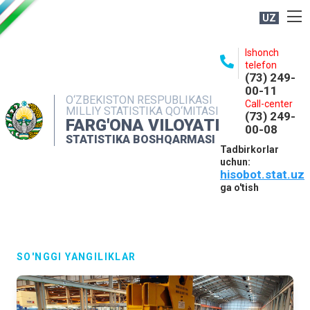
UZ
BOSHQARMA HAQIDA
Ishonch
telefon
OCHIQ MA'LUMOTLAR
(73) 249-
00-11
NASHRLAR
O‘ZBEKISTON RESPUBLIKASI
Call-center
MILLIY STATISTIKA QO‘MITASI
(73) 249-
INTERAKTIV XIZMATLAR
FARG'ONA VILOYATI
00-08
STATISTIKA BOSHQARMASI
MATBUOT XIZMATI
Tadbirkorlar
uchun:
MUROJAATLAR
hisobot.stat.uz
KONTAKTLAR
ga o'tish
SO'NGGI YANGILIKLAR