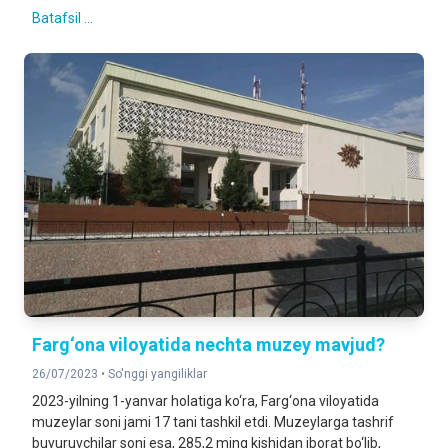
Batafsil ...
Farg‘ona viloyatida nechta muzey mavjud?
26/07/2023 •
So'nggi yangiliklar
2023-yilning 1-yanvar holatiga ko‘ra, Farg‘ona viloyatida
muzeylar soni jami 17 tani tashkil etdi. Muzeylarga tashrif
buyuruvchilar soni esa, 285,2 ming kishidan iborat bo‘lib,