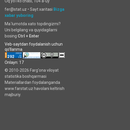
Oq yo'l ko‘chаsi, 104 a-uy
fer@stat.uz •
Sayt xaritasi
Bizga
xabar yuboring
Ma`lumotda xato topdingizmi?
Uni belgilang va quyidagilarni
bosing
Ctrl + Enter
Veb-saytdan foydalanish uchun
qo'llanma
Onlayn: 17
© 2010-2026 Farg‘ona viloyat
statistika boshqarmasi
Materiallardan foydalanganda
www.farstat.uz havolani keltirish
majburiy.