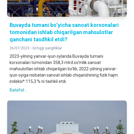
Buvayda tumani bo‘yicha sanoat korxonalari
tomonidan ishlab chiqarilgan mahsulotlar
qanchani tasdhkil etdi?
26/07/2023 •
So'nggi yangiliklar
2023-yilning yanvar-iyun oylarida Buvayda tumani
korxonalari tomonidan 358,3 mlrd.so‘mlik sanoat
mahsulotlari ishlab chiqarilgan bo‘lib, 2022-yilning yanvar-
iyun oyiga nisbatan sanoat ishlab chiqarishining fizik hajm
indeksi* 115,3 % ni tashkil etdi.
Batafsil ...