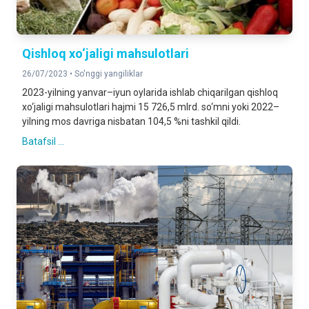
Qishloq xo‘jaligi mahsulotlari
26/07/2023 •
So'nggi yangiliklar
2023-yilning yanvar–iyun oylarida ishlab chiqarilgan qishloq
xo‘jaligi mahsulotlari hajmi 15 726,5 mlrd. so‘mni yoki 2022–
yilning mos davriga nisbatan 104,5 %ni tashkil qildi.
Batafsil ...