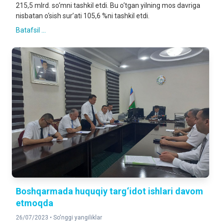
215,5 mlrd. so‘mni tashkil etdi. Bu o‘tgan yilning mos davriga
nisbatan o‘sish sur’ati 105,6 %ni tashkil etdi.
Batafsil ...
Boshqarmada huquqiy targ‘idot ishlari davom
etmoqda
26/07/2023 •
So'nggi yangiliklar