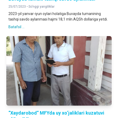
25/07/2023 •
So'nggi yangiliklar
2023-yil yanvar-iyun oylari holatiga Buvayda tumanining
tashqi savdo aylanmasi hajmi 18,1 mln.AQSh dollariga yetdi.
Batafsil ...
“Xaydarobod” MFYda uy xo‘jaliklari kuzatuvi