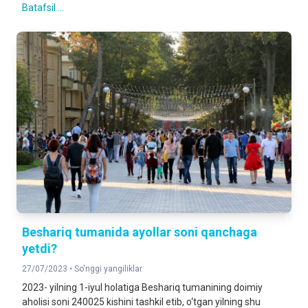
Batafsil ...
Beshariq tumanida ayollar soni qanchaga
yetdi?
27/07/2023 •
So'nggi yangiliklar
2023- yilning 1-iyul holatiga Beshariq tumanining doimiy
aholisi soni 240025 kishini tashkil etib, o‘tgan yilning shu