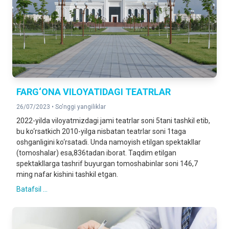
FARG‘ONA VILOYATIDAGI TEATRLAR
26/07/2023 •
So'nggi yangiliklar
2022-yilda viloyatmizdagi jami teatrlar soni 5tani tashkil etib,
bu ko‘rsatkich 2010-yilga nisbatan teatrlar soni 1taga
oshganligini ko‘rsatadi. Unda namoyish etilgan spektakllar
(tomoshalar) esa,836tadan iborat. Taqdim etilgan
spektakllarga tashrif buyurgan tomoshabinlar soni 146,7
ming nafar kishini tashkil etgan.
Batafsil ...