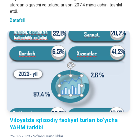
ulardan o‘quvchi va talabalar soni 207,4 ming kishini tashkil
etdi.
Batafsil ...
Viloyatda iqtisodiy faoliyat turlari bo‘yicha
YAHM tarkibi
25/07/2023 •
So'nggi yangiliklar