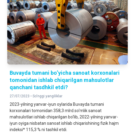
Buvayda tumani bo‘yicha sanoat korxonalari
tomonidan ishlab chiqarilgan mahsulotlar
qanchani tasdhkil etdi?
27/07/2023 •
So'nggi yangiliklar
2023-yilning yanvar-iyun oylarida Buvayda tumani
korxonalari tomonidan 358,3 mlrd.so‘mlik sanoat
mahsulotlari ishlab chiqarilgan bo‘lib, 2022-yilning yanvar-
iyun oyiga nisbatan sanoat ishlab chiqarishining fizik hajm
indeksi* 115,3 % ni tashkil etdi.