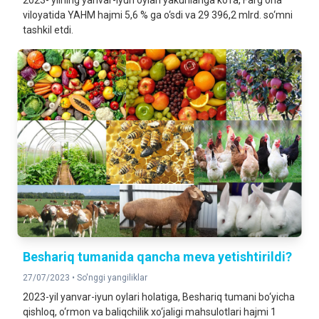
2023- yilning yanvar-iyun oylari yakunlariga ko‘ra, Farg‘ona
viloyatida YAHM hajmi 5,6 % ga o‘sdi va 29 396,2 mlrd. so‘mni
tashkil etdi.
Beshariq tumanida qancha meva yetishtirildi?
27/07/2023 •
So'nggi yangiliklar
2023-yil yanvar-iyun oylari holatiga, Beshariq tumani bo‘yicha
qishloq, o‘rmon va baliqchilik xo‘jaligi mahsulotlari hajmi 1