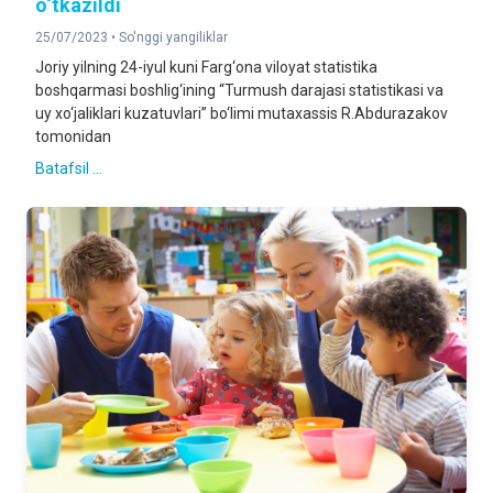
o‘tkazildi
25/07/2023 •
So'nggi yangiliklar
Joriy yilning 24-iyul kuni Farg‘ona viloyat statistika
boshqarmasi boshlig‘ining “Turmush darajasi statistikasi va
uy xo‘jaliklari kuzatuvlari” bo‘limi mutaxassis R.Abdurazakov
tomonidan
Batafsil ...