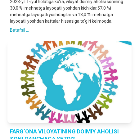
2023-yil 1-iyul holatiga ko‘ra, viloyat doimiy aholisi sonining
30,0 %i mehnatga layoqatli yoshdan kichiklar,57,0 %i
mehnatga layoqatli yoshdagilar va 13,0 %i mehnatga
layoqatli yoshdan kattalar hissasiga to‘g‘ri kelmoqda.
Batafsil ...
FARG‘ONA VILOYATINING DOIMIY AHOLISI
SONI QANCHAGA YETDI?