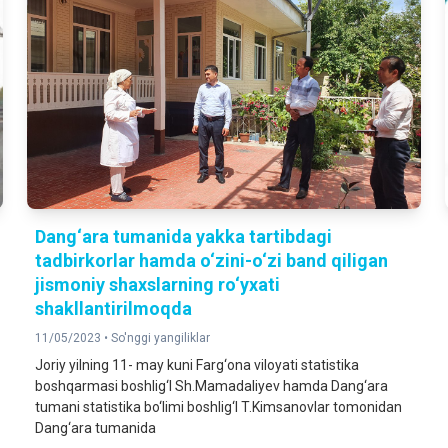
Dang‘ara tumanida yakka tartibdagi
tadbirkorlar hamda o‘zini-o‘zi band qiligan
jismoniy shaxslarning ro‘yxati
shakllantirilmoqda
11/05/2023 •
So'nggi yangiliklar
Joriy yilning 11- may kuni Farg‘ona viloyati statistika
boshqarmasi boshlig‘I Sh.Mamadaliyev hamda Dang‘ara
tumani statistika bo‘limi boshlig‘I T.Kimsanovlar tomonidan
Dang‘ara tumanida