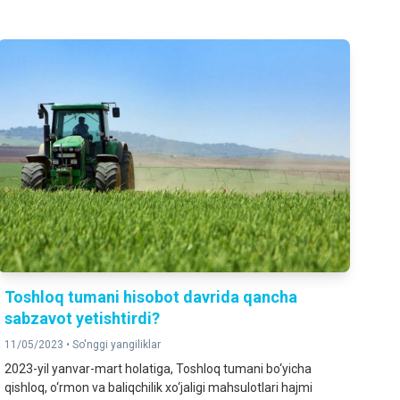
Toshloq tumani hisobot davrida qancha
sabzavot yetishtirdi?
11/05/2023 •
So'nggi yangiliklar
2023-yil yanvar-mart holatiga, Toshloq tumani bo‘yicha
qishloq, o‘rmon va baliqchilik xo‘jaligi mahsulotlari hajmi