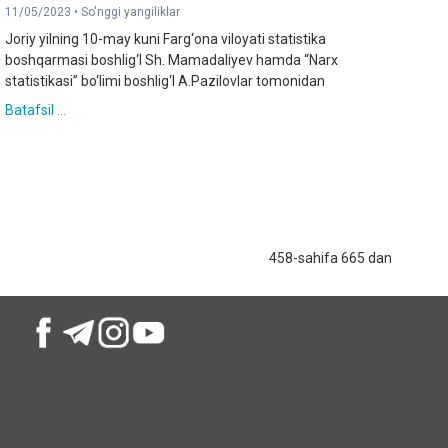
11/05/2023 •
So'nggi yangiliklar
Joriy yilning 10-may kuni Farg‘ona viloyati statistika
boshqarmasi boshlig‘I Sh. Mamadaliyev hamda “Narx
statistikasi” bo‘limi boshlig‘I A.Pazilovlar tomonidan
Batafsil ...
458-sahifa 665 dan