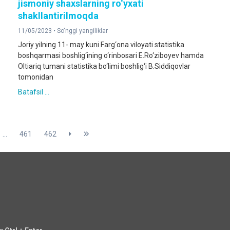
jismoniy shaxslarning ro‘yxati
shakllantirilmoqda
11/05/2023 •
So'nggi yangiliklar
Joriy yilning 11- may kuni Farg‘ona viloyati statistika
boshqarmasi boshlig‘ining o‘rinbosari E.Ro‘ziboyev hamda
Oltiariq tumani statistika bo‘limi boshlig‘i B.Siddiqovlar
tomonidan
Batafsil ...
...
461
462