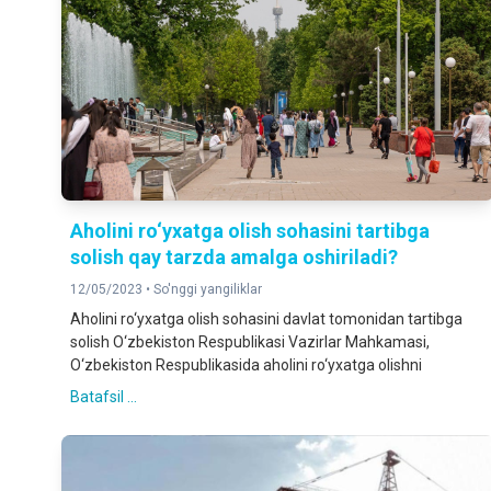
Aholini ro‘yxatga olish sohasini tartibga
solish qay tarzda amalga oshiriladi?
12/05/2023 •
So'nggi yangiliklar
Aholini ro‘yxatga olish sohasini davlat tomonidan tartibga
solish O‘zbekiston Respublikasi Vazirlar Mahkamasi,
O‘zbekiston Respublikasida aholini ro‘yxatga olishni
Batafsil ...