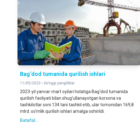
Bag‘dod tumanida qurilish ishlari
11/05/2023 •
So'nggi yangiliklar
2023-yil yanvar-mart oyilari holatiga Bag‘dod tumanida
qurilish faoliyati bilan shug‘ullanayotgan korxona va
tashkilotlar soni 134 tani tashkil etib, ular tomonidan 169,8
mlrd. so‘mlik qurilish ishlari amalga oshirildi.
Batafsil ...