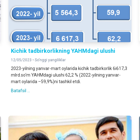
Kichik tadbirkorlikning YAHMdagi ulushi
12/05/2023 •
So'nggi yangiliklar
2023-yilning yanvar-mart oylarida kichik tadbirkorlik 6i617,3
mlrd.so‘m YAHMdagi ulushi 62,2 % (2022-yilning yanvar-
mart oylarida –59,9%)ni tashkil etdi.
Batafsil ...