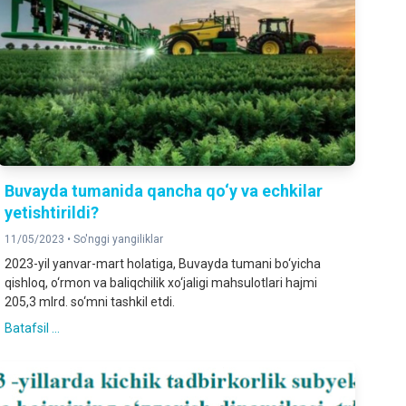
Buvayda tumanida qancha qo‘y va echkilar
yetishtirildi?
11/05/2023 •
So'nggi yangiliklar
2023-yil yanvar-mart holatiga, Buvayda tumani bo‘yicha
qishloq, o‘rmon va baliqchilik xo‘jaligi mahsulotlari hajmi
205,3 mlrd. so‘mni tashkil etdi.
Batafsil ...