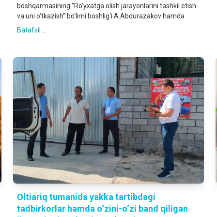
boshqarmasining “Ro‘yxatga olish jarayonlarini tashkil etish
va uni o‘tkazish” bo‘limi boshlig‘i A.Abdurazakov hamda
Batafsil ...
Oltiariq tumanida yakka tartibdagi
tadbirkorlar hamda o‘zini-o‘zi band qiligan