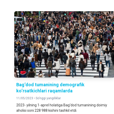
Bag‘dod tumanining demografik
ko‘rsatkichlari raqamlarda
11/05/2023 •
So'nggi yangiliklar
2023- yilning 1-aprel holatiga Bag‘dod tumanining doimiy
aholisi soni 228 988 kishini tashkil etdi.