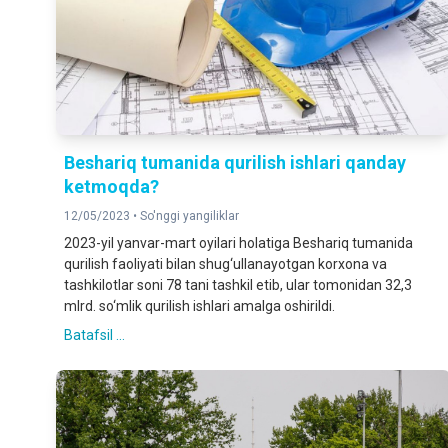
Beshariq tumanida qurilish ishlari qanday
ketmoqda?
12/05/2023 •
So'nggi yangiliklar
2023-yil yanvar-mart oyilari holatiga Beshariq tumanida
qurilish faoliyati bilan shug‘ullanayotgan korxona va
tashkilotlar soni 78 tani tashkil etib, ular tomonidan 32,3
mlrd. so‘mlik qurilish ishlari amalga oshirildi.
Batafsil ...