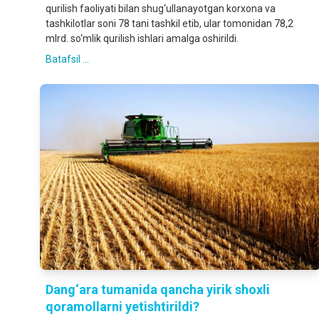
qurilish faoliyati bilan shug‘ullanayotgan korxona va
tashkilotlar soni 78 tani tashkil etib, ular tomonidan 78,2
mlrd. so‘mlik qurilish ishlari amalga oshirildi.
Batafsil ...
Dang‘ara tumanida qancha yirik shoxli
qoramollarni yetishtirildi?