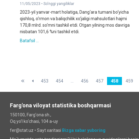
11/05/2023 •
So'nggi yangiliklar
2023-yil yanvar-mart holatiga, Dang‘ara tumani bo‘yicha
qishloq, o‘rmon va baliqchilik xo‘jaligi mahsulotlari hajmi
170,8 mlrd. so‘mni tashkil etdi. Otgan yilning mos davriga
nisbatan 101,6 %ni tashkil etdi.
Batafsil ...
453
454
...
456
457
458
459
Farg'ona viloyat statistika boshqarmasi
150100, Farg'ona sh.,
Oq yo'l ko‘chаsi, 104 a-uy
fer@stat.uz •
Sayt xaritasi
Bizga xabar yuboring