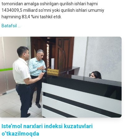
tomonidan amalga oshirilgan qurilish ishlari hajmi
1434009,5 milliard so‘mni yoki qurilish ishlari umumiy
hajmining 83,4 %ini tashkil etdi.
Batafsil ...
Iste’mol narxlari indeksi kuzatuvlari
o‘tkazilmoqda