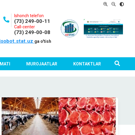
Ishonch telefon
(73) 249-00-11
Call-center
(73) 249-00-08
isobot.stat.uz
ga o'tish
MATI
MUROJAATLAR
KONTAKTLAR