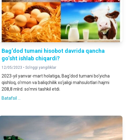
Bag‘dod tumani hisobot davrida qancha
go‘sht ishlab chiqardi?
12/05/2023 •
So'nggi yangiliklar
2023-yil yanvar-mart holatiga, Bag‘dod tumani bo‘yicha
qishloq, o‘rmon va baliqchilik xo‘jaligi mahsulotlari hajmi
208,8 mlrd. so‘mni tashkil etdi.
Batafsil ...