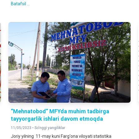
Batafsil ...
“Mehnatobod” MFYda muhim tadbirga
tayyorgarlik ishlari davom etmoqda
11/05/2023 •
So'nggi yangiliklar
Joriy yilning 11-may kuni Farg‘ona viloyati statistika