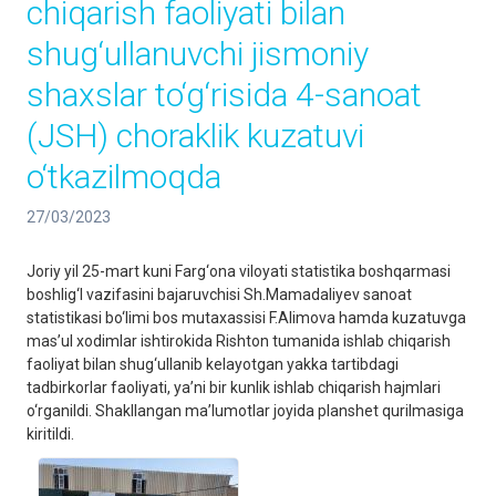
chiqarish faoliyati bilan
shug‘ullanuvchi jismoniy
shaxslar to‘g‘risida 4-sanoat
(JSH) choraklik kuzatuvi
o‘tkazilmoqda
27/03/2023
Joriy yil 25-mart kuni Farg‘ona viloyati statistika boshqarmasi
boshlig‘I vazifasini bajaruvchisi Sh.Mamadaliyev sanoat
statistikasi bo‘limi bos mutaxassisi F.Alimova hamda kuzatuvga
mas’ul xodimlar ishtirokida Rishton tumanida ishlab chiqarish
faoliyat bilan shug‘ullanib kelayotgan yakka tartibdagi
tadbirkorlar faoliyati, ya’ni bir kunlik ishlab chiqarish hajmlari
o‘rganildi. Shakllangan ma’lumotlar joyida planshet qurilmasiga
kiritildi.