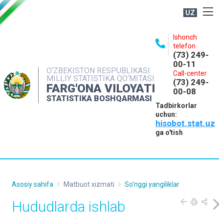
UZ
BOSHQARMA HAQIDA
Ishonch
telefon
OCHIQ MA'LUMOTLAR
(73) 249-
00-11
NASHRLAR
O‘ZBEKISTON RESPUBLIKASI
Call-center
MILLIY STATISTIKA QO‘MITASI
(73) 249-
INTERAKTIV XIZMATLAR
FARG'ONA VILOYATI
00-08
STATISTIKA BOSHQARMASI
MATBUOT XIZMATI
Tadbirkorlar
uchun:
MUROJAATLAR
hisobot.stat.uz
KONTAKTLAR
ga o'tish
Asosiy sahifa
Matbuot xizmati
So'nggi yangiliklar
Hududlarda ishlab