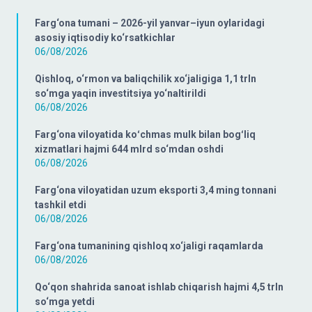
Farg‘ona tumani – 2026-yil yanvar–iyun oylaridagi
asosiy iqtisodiy ko‘rsatkichlar
06/08/2026
Qishloq, o‘rmon va baliqchilik xo‘jaligiga 1,1 trln
so‘mga yaqin investitsiya yo‘naltirildi
06/08/2026
Farg‘ona viloyatida koʻchmas mulk bilan bogʻliq
xizmatlari hajmi 644 mlrd so‘mdan oshdi
06/08/2026
Farg‘ona viloyatidan uzum eksporti 3,4 ming tonnani
tashkil etdi
06/08/2026
Farg‘ona tumanining qishloq xo‘jaligi raqamlarda
06/08/2026
Qo‘qon shahrida sanoat ishlab chiqarish hajmi 4,5 trln
so‘mga yetdi