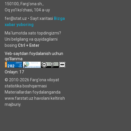
150100, Farg'ona sh.,
Oq yo'l ko‘chаsi, 104 a-uy
fer@stat.uz •
Sayt xaritasi
Bizga
xabar yuboring
Ma`lumotda xato topdingizmi?
Uni belgilang va quyidagilarni
bosing
Ctrl + Enter
Veb-saytdan foydalanish uchun
qo'llanma
Onlayn: 17
© 2010-2026 Farg‘ona viloyat
statistika boshqarmasi
Materiallardan foydalanganda
www.farstat.uz havolani keltirish
majburiy.