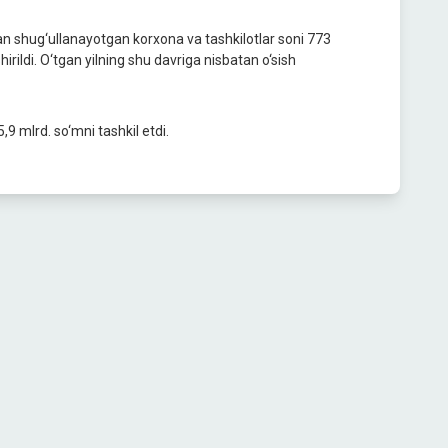
ilan shug‘ullanayotgan korxona va tashkilotlar soni 773
hirildi. O‘tgan yilning shu davriga nisbatan o‘sish
9 mlrd. so‘mni tashkil etdi.