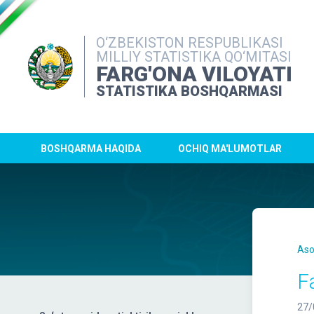
O‘ZBEKISTON RESPUBLIKASI
MILLIY STATISTIKA QO‘MITASI
FARG'ONA VILOYATI
STATISTIKA BOSHQARMASI
BOSHQARMA HAQIDA
OCHIQ MA'LUMOTLAR
Aso
F
27/