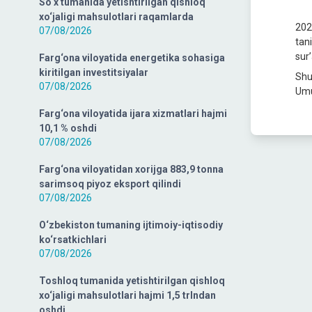
So‘x tumanida yetishtirilgan qishloq
xo‘jaligi mahsulotlari raqamlarda
202
07/08/2026
tani
sur’
Farg‘ona viloyatida energetika sohasiga
kiritilgan investitsiyalar
Shu
07/08/2026
Umu
Farg‘ona viloyatida ijara xizmatlari hajmi
10,1 % oshdi
07/08/2026
Farg‘ona viloyatidan xorijga 883,9 tonna
sarimsoq piyoz eksport qilindi
07/08/2026
O‘zbekiston tumaning ijtimoiy-iqtisodiy
ko‘rsatkichlari
07/08/2026
Toshloq tumanida yetishtirilgan qishloq
xo‘jaligi mahsulotlari hajmi 1,5 trlndan
oshdi