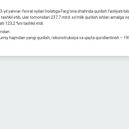
3-yil yanvar-fevral oyilari holatiga Farg‘ona shahrida qurilish faoliyati b
 tashkil etib, ular tomonidan 237,7 mlrd. so‘mlik qurilish ishlari amalga os
ati 123,2 %ni tashkil etdi.
ndan:
miy hajmdan yangi qurilish, rekonstruksiya va qayta qurollantirish – 195,