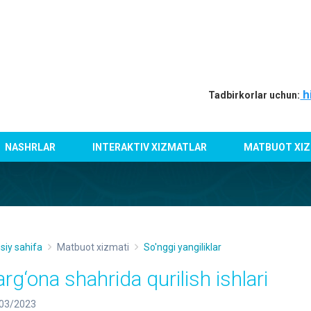
h
Tadbirkorlar uchun:
NASHRLAR
INTERAKTIV XIZMATLAR
MATBUOT XIZ
siy sahifa
Matbuot xizmati
So'nggi yangiliklar
arg‘ona shahrida qurilish ishlari
03/2023