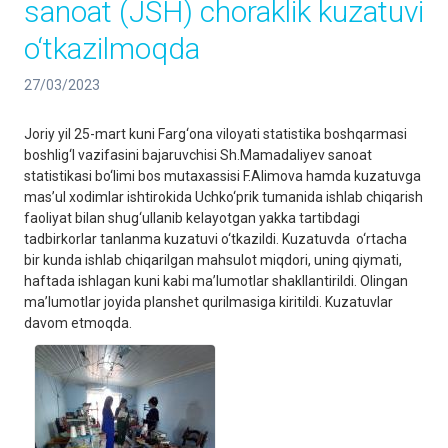
sanoat (JSH) choraklik kuzatuvi
o‘tkazilmoqda
27/03/2023
Joriy yil 25-mart kuni Farg‘ona viloyati statistika boshqarmasi
boshlig‘I vazifasini bajaruvchisi Sh.Mamadaliyev sanoat
statistikasi bo‘limi bos mutaxassisi F.Alimova hamda kuzatuvga
mas’ul xodimlar ishtirokida Uchko‘prik tumanida ishlab chiqarish
faoliyat bilan shug‘ullanib kelayotgan yakka tartibdagi
tadbirkorlar tanlanma kuzatuvi o‘tkazildi. Kuzatuvda o‘rtacha
bir kunda ishlab chiqarilgan mahsulot miqdori, uning qiymati,
haftada ishlagan kuni kabi ma’lumotlar shakllantirildi. Olingan
ma’lumotlar joyida planshet qurilmasiga kiritildi. Kuzatuvlar
davom etmoqda.