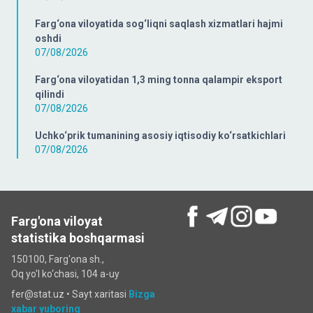
Farg‘ona viloyatida sog‘liqni saqlash xizmatlari hajmi
oshdi
07/08/2026
Farg‘ona viloyatidan 1,3 ming tonna qalampir eksport
qilindi
07/08/2026
Uchko‘prik tumanining asosiy iqtisodiy ko‘rsatkichlari
07/08/2026
Farg'ona viloyat
statistika boshqarmasi
150100, Farg'ona sh.,
Oq yo'l ko‘chаsi, 104 a-uy
fer@stat.uz •
Sayt xaritasi
Bizga
xabar yuboring