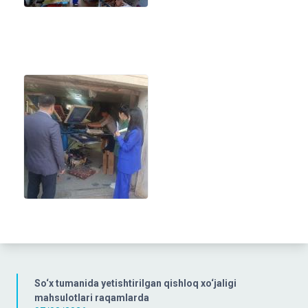
So‘x tumanida yetishtirilgan qishloq xo‘jaligi
mahsulotlari raqamlarda