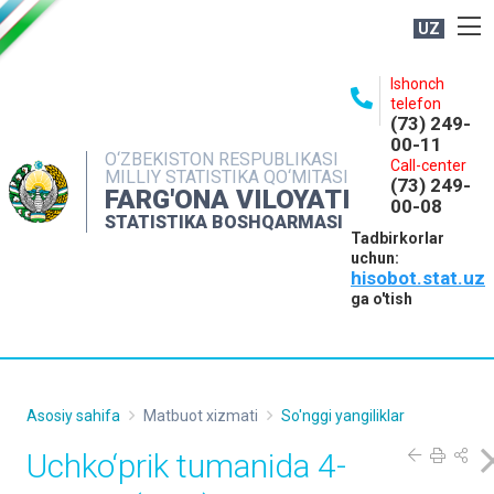
UZ
BOSHQARMA HAQIDA
Ishonch
telefon
OCHIQ MA'LUMOTLAR
(73) 249-
00-11
NASHRLAR
O‘ZBEKISTON RESPUBLIKASI
Call-center
MILLIY STATISTIKA QO‘MITASI
(73) 249-
INTERAKTIV XIZMATLAR
FARG'ONA VILOYATI
00-08
STATISTIKA BOSHQARMASI
MATBUOT XIZMATI
Tadbirkorlar
uchun:
MUROJAATLAR
hisobot.stat.uz
KONTAKTLAR
ga o'tish
Asosiy sahifa
Matbuot xizmati
So'nggi yangiliklar
Uchko‘prik tumanida 4-