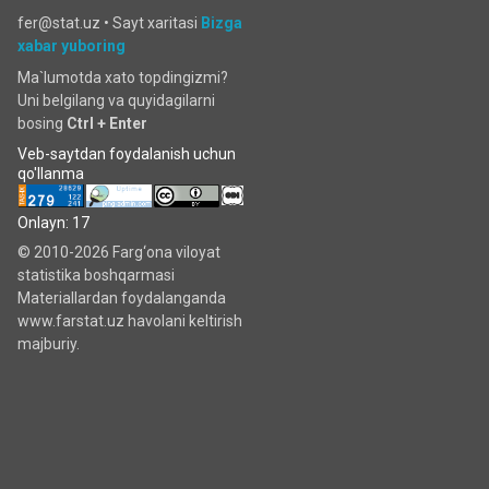
fer@stat.uz •
Sayt xaritasi
Bizga
xabar yuboring
Ma`lumotda xato topdingizmi?
Uni belgilang va quyidagilarni
bosing
Ctrl + Enter
Veb-saytdan foydalanish uchun
qo'llanma
Onlayn: 17
© 2010-2026 Farg‘ona viloyat
statistika boshqarmasi
Materiallardan foydalanganda
www.farstat.uz havolani keltirish
majburiy.