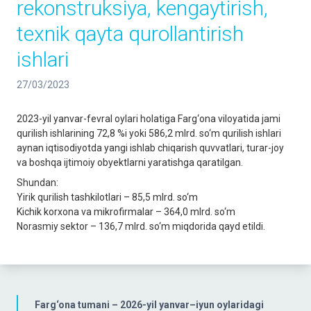
rekonstruksiya, kengaytirish,
texnik qayta qurollantirish
ishlari
27/03/2023
2023-yil yanvar-fevral oylari holatiga Farg‘ona viloyatida jami
qurilish ishlarining 72,8 %i yoki 586,2 mlrd. so‘m qurilish ishlari
aynan iqtisodiyotda yangi ishlab chiqarish quvvatlari, turar-joy
va boshqa ijtimoiy obyektlarni yaratishga qaratilgan.
Shundan:
Yirik qurilish tashkilotlari – 85,5 mlrd. so‘m
Kichik korxona va mikrofirmalar – 364,0 mlrd. so‘m
Norasmiy sektor – 136,7 mlrd. so‘m miqdorida qayd etildi.
Farg‘ona tumani – 2026-yil yanvar–iyun oylaridagi