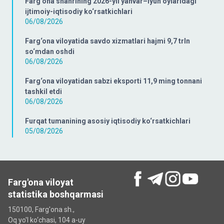
Farg‘ona shahrining 2026-yil yanvar–iyun oylaridagi
ijtimoiy-iqtisodiy ko‘rsatkichlari
06/08/2026
Farg‘ona viloyatida savdo xizmatlari hajmi 9,7 trln
so‘mdan oshdi
06/08/2026
Farg‘ona viloyatidan sabzi eksporti 11,9 ming tonnani
tashkil etdi
06/08/2026
Furqat tumanining asosiy iqtisodiy ko‘rsatkichlari
05/08/2026
Farg'ona viloyat
statistika boshqarmasi
150100, Farg'ona sh.,
Oq yo'l ko‘chаsi, 104 a-uy