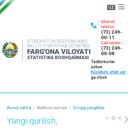
UZ
BOSHQARMA HAQIDA
Ishonch
telefon
OCHIQ MA'LUMOTLAR
(73) 249-
00-11
NASHRLAR
O‘ZBEKISTON RESPUBLIKASI
Call-center
MILLIY STATISTIKA QO‘MITASI
(73) 249-
INTERAKTIV XIZMATLAR
FARG'ONA VILOYATI
00-08
STATISTIKA BOSHQARMASI
MATBUOT XIZMATI
Tadbirkorlar
uchun:
MUROJAATLAR
hisobot.stat.uz
KONTAKTLAR
ga o'tish
Asosiy sahifa
Matbuot xizmati
So'nggi yangiliklar
Yangi qurilish,