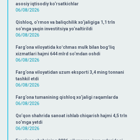
asosiy iqtisodiy ko‘rsatkichlar
06/08/2026
Qishloq, o‘rmon va baliqchilik xo‘jaligiga 1,1 trln
so‘mga yaqin investitsiya yo‘naltirildi
06/08/2026
Farg‘ona viloyatida koʻchmas mulk bilan bogʻliq
xizmatlari hajmi 644 mlrd so‘mdan oshdi
06/08/2026
Farg‘ona viloyatidan uzum eksporti 3,4 ming tonnani
tashkil etdi
06/08/2026
Farg‘ona tumanining qishloq xo‘jaligi raqamlarda
06/08/2026
Qo‘qon shahrida sanoat ishlab chiqarish hajmi 4,5 trln
so‘mga yetdi
06/08/2026