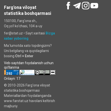
Farg'ona viloyat
statistika boshqarmasi
150100, Farg'ona sh.,
Oq yo'l ko‘chаsi, 104 a-uy
fer@stat.uz •
Sayt xaritasi
Bizga
xabar yuboring
Ma`lumotda xato topdingizmi?
Uni belgilang va quyidagilarni
bosing
Ctrl + Enter
Veb-saytdan foydalanish uchun
qo'llanma
Onlayn: 17
© 2010-2026 Farg‘ona viloyat
statistika boshqarmasi
Materiallardan foydalanganda
www.farstat.uz havolani keltirish
majburiy.