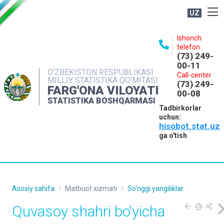
UZ
BOSHQARMA HAQIDA
Ishonch
telefon
OCHIQ MA'LUMOTLAR
(73) 249-
00-11
NASHRLAR
O‘ZBEKISTON RESPUBLIKASI
Call-center
MILLIY STATISTIKA QO‘MITASI
(73) 249-
INTERAKTIV XIZMATLAR
FARG'ONA VILOYATI
00-08
STATISTIKA BOSHQARMASI
MATBUOT XIZMATI
Tadbirkorlar
uchun:
MUROJAATLAR
hisobot.stat.uz
KONTAKTLAR
ga o'tish
Asosiy sahifa
Matbuot xizmati
So'nggi yangiliklar
Quvasoy shahri bo‘yicha