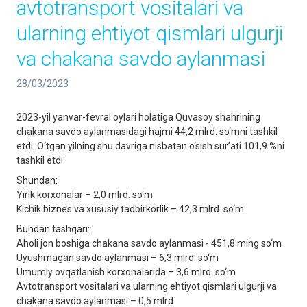
аvtotransport vositalari va
ularning ehtiyot qismlari ulgurji
va chakana savdo aylanmasi
28/03/2023
2023-yil yanvar-fevral oylari holatiga Quvasoy shahrining
chakana savdo aylanmasidagi hajmi 44,2 mlrd. so‘mni tashkil
etdi. O‘tgan yilning shu davriga nisbatan o‘sish sur’ati 101,9 %ni
tashkil etdi.
Shundan:
Yirik korxonalar – 2,0 mlrd. so‘m
Kichik biznes va xususiy tadbirkorlik – 42,3 mlrd. so‘m
Bundan tashqari:
Aholi jon boshiga chakana savdo aylanmasi - 451,8 ming so‘m
Uyushmagan savdo aylanmasi – 6,3 mlrd. so‘m
Umumiy ovqatlanish korxonalarida – 3,6 mlrd. so‘m
Avtotransport vositalari va ularning ehtiyot qismlari ulgurji va
chakana savdo aylanmasi – 0,5 mlrd.