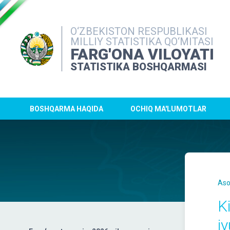
O‘ZBEKISTON RESPUBLIKASI
MILLIY STATISTIKA QO‘MITASI
FARG'ONA VILOYATI
STATISTIKA BOSHQARMASI
BOSHQARMA HAQIDA
OCHIQ MA'LUMOTLAR
Aso
K
i