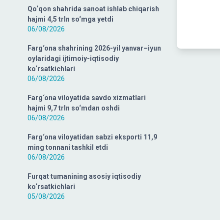
Qo‘qon shahrida sanoat ishlab chiqarish
hajmi 4,5 trln so‘mga yetdi
06/08/2026
Farg‘ona shahrining 2026-yil yanvar–iyun
oylaridagi ijtimoiy-iqtisodiy
ko‘rsatkichlari
06/08/2026
Farg‘ona viloyatida savdo xizmatlari
hajmi 9,7 trln so‘mdan oshdi
06/08/2026
Farg‘ona viloyatidan sabzi eksporti 11,9
ming tonnani tashkil etdi
06/08/2026
Furqat tumanining asosiy iqtisodiy
ko‘rsatkichlari
05/08/2026