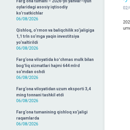
Farg‘ona tumani – 2026-yil yanvar–iyun
oylaridagi asosiy iqtisodiy
02/
ko‘rsatkichlar
06/08/2026
202
umu
Qishloq, o‘rmon va baliqchilik xo‘jaligiga
1,1 trln so‘mga yaqin investitsiya
yo‘naltirildi
06/08/2026
Farg‘ona viloyatida koʻchmas mulk bilan
bogʻliq xizmatlari hajmi 644 mlrd
so‘mdan oshdi
06/08/2026
Farg‘ona viloyatidan uzum eksporti 3,4
ming tonnani tashkil etdi
06/08/2026
Farg‘ona tumanining qishloq xo‘jaligi
raqamlarda
06/08/2026