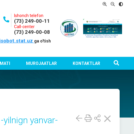
Ishonch telefon
(73) 249-00-11
Call-center
(73) 249-00-08
isobot.stat.uz
ga o'tish
MATI
MUROJAATLAR
KONTAKTLAR
-yilnign yanvar-