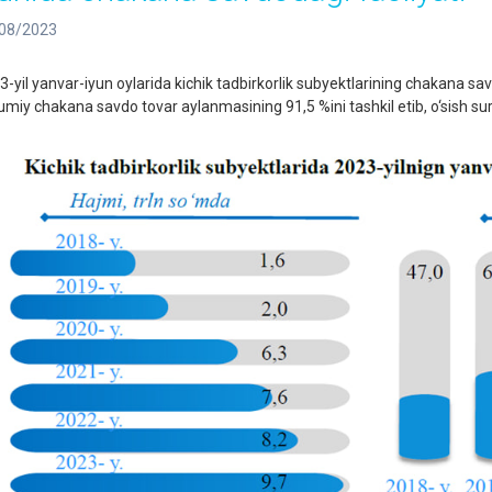
08/2023
3-yil yanvar-iyun oylarida kichik tadbirkorlik subyektlarining chakana s
miy chakana savdo tovar aylanmasining 91,5 %ini tashkil etib, o‘sish sur’a