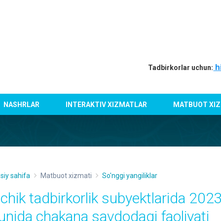
h
Tadbirkorlar uchun:
NASHRLAR
INTERAKTIV XIZMATLAR
MATBUOT XIZ
siy sahifa
Matbuot xizmati
So'nggi yangiliklar
ichik tadbirkorlik subyektlarida 2023
yunida chakana savdodagi faoliyati