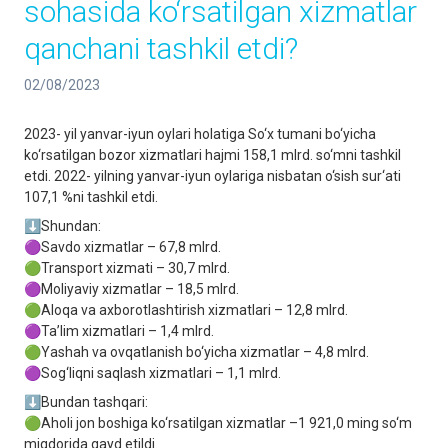
sohasida ko‘rsatilgan xizmatlar
qanchani tashkil etdi?
02/08/2023
2023- yil yanvar-iyun oylari holatiga So‘x tumani bo‘yicha
ko‘rsatilgan bozor xizmatlari hajmi 158,1 mlrd. so‘mni tashkil
etdi. 2022- yilning yanvar-iyun oylariga nisbatan o‘sish sur‘ati
107,1 %ni tashkil etdi.
⬇️Shundan:
🟣Savdo xizmatlar – 67,8 mlrd.
🟢Transport xizmati – 30,7 mlrd.
🟣Moliyaviy xizmatlar – 18,5 mlrd.
🟢Aloqa va axborotlashtirish xizmatlari – 12,8 mlrd.
🟣Ta’lim xizmatlari – 1,4 mlrd.
🟢Yashah va ovqatlanish bo‘yicha xizmatlar – 4,8 mlrd.
🟣Sog‘liqni saqlash xizmatlari – 1,1 mlrd.
⬇️Bundan tashqari:
🟢Aholi jon boshiga ko‘rsatilgan xizmatlar –1 921,0 ming so‘m
miqdorida qayd etildi.