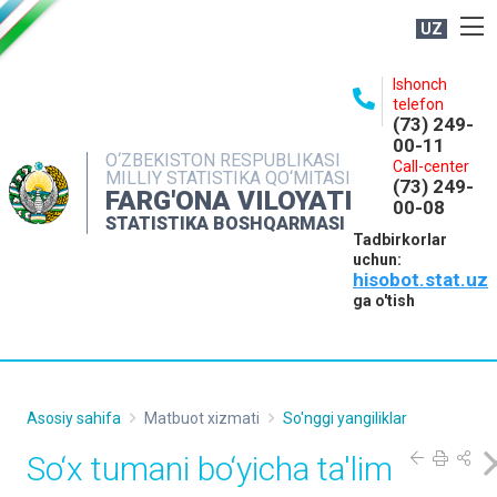
UZ
BOSHQARMA HAQIDA
Ishonch
telefon
OCHIQ MA'LUMOTLAR
(73) 249-
00-11
NASHRLAR
O‘ZBEKISTON RESPUBLIKASI
Call-center
MILLIY STATISTIKA QO‘MITASI
(73) 249-
INTERAKTIV XIZMATLAR
FARG'ONA VILOYATI
00-08
STATISTIKA BOSHQARMASI
MATBUOT XIZMATI
Tadbirkorlar
uchun:
MUROJAATLAR
hisobot.stat.uz
KONTAKTLAR
ga o'tish
Asosiy sahifa
Matbuot xizmati
So'nggi yangiliklar
So‘x tumani bo‘yicha ta'lim