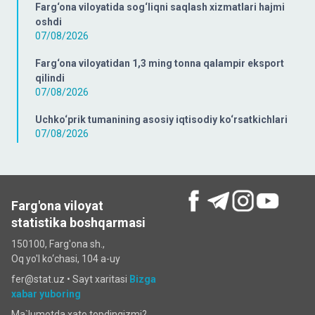
Farg‘ona viloyatida sog‘liqni saqlash xizmatlari hajmi
oshdi
07/08/2026
Farg‘ona viloyatidan 1,3 ming tonna qalampir eksport
qilindi
07/08/2026
Uchko‘prik tumanining asosiy iqtisodiy ko‘rsatkichlari
07/08/2026
Farg'ona viloyat
statistika boshqarmasi
150100, Farg'ona sh.,
Oq yo'l ko‘chаsi, 104 a-uy
fer@stat.uz •
Sayt xaritasi
Bizga
xabar yuboring
Ma`lumotda xato topdingizmi?