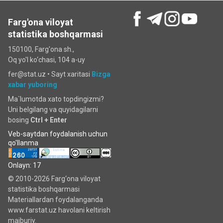
Farg'ona viloyat
statistika boshqarmasi
150100, Farg'ona sh.,
Oq yo'l ko‘chаsi, 104 a-uy
fer@stat.uz •
Sayt xaritasi
Bizga
xabar yuboring
Ma`lumotda xato topdingizmi?
Uni belgilang va quyidagilarni
bosing
Ctrl + Enter
Veb-saytdan foydalanish uchun
qo'llanma
Onlayn: 17
© 2010-2026 Farg‘ona viloyat
statistika boshqarmasi
Materiallardan foydalanganda
www.farstat.uz havolani keltirish
majburiy.