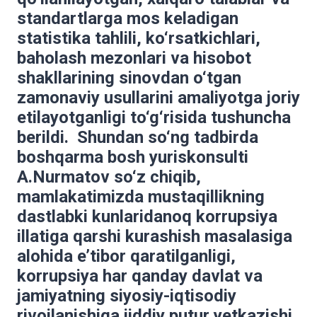
standartlarga mos keladigan
statistika tahlili, ko‘rsatkichlari,
baholash mezonlari va hisobot
shakllarining sinovdan o‘tgan
zamonaviy usullarini amaliyotga joriy
etilayotganligi to‘g‘risida tushuncha
berildi. Shundan so‘ng tadbirda
boshqarma bosh yuriskonsulti
A.Nurmatov so‘z chiqib,
mamlakatimizda mustaqillikning
dastlabki kunlaridanoq korrupsiya
illatiga qarshi kurashish masalasiga
alohida e’tibor qaratilganligi,
korrupsiya har qanday davlat va
jamiyatning siyosiy-iqtisodiy
rivojlanishiga jiddiy putur yetkazishi,