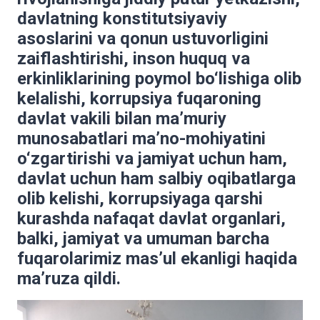
davlatning konstitutsiyaviy
asoslarini va qonun ustuvorligini
zaiflashtirishi, inson huquq va
erkinliklarining poymol bo‘lishiga olib
kelalishi, korrupsiya fuqaroning
davlat vakili bilan ma’muriy
munosabatlari ma’no-mohiyatini
o‘zgartirishi va jamiyat uchun ham,
davlat uchun ham salbiy oqibatlarga
olib kelishi, korrupsiyaga qarshi
kurashda nafaqat davlat organlari,
balki, jamiyat va umuman barcha
fuqarolarimiz mas’ul ekanligi haqida
ma’ruza qildi.