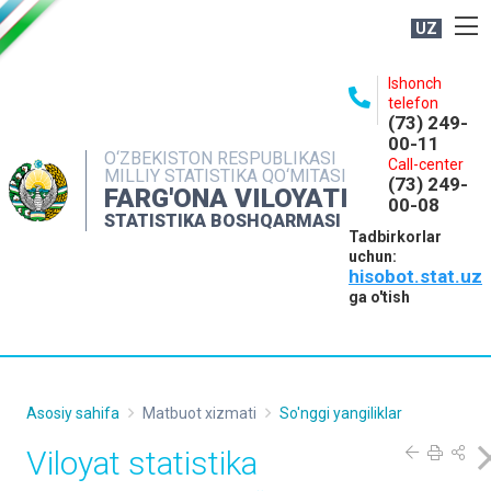
UZ
BOSHQARMA HAQIDA
Ishonch
telefon
OCHIQ MA'LUMOTLAR
(73) 249-
00-11
NASHRLAR
O‘ZBEKISTON RESPUBLIKASI
Call-center
MILLIY STATISTIKA QO‘MITASI
(73) 249-
INTERAKTIV XIZMATLAR
FARG'ONA VILOYATI
00-08
STATISTIKA BOSHQARMASI
MATBUOT XIZMATI
Tadbirkorlar
uchun:
MUROJAATLAR
hisobot.stat.uz
KONTAKTLAR
ga o'tish
Asosiy sahifa
Matbuot xizmati
So'nggi yangiliklar
Viloyat statistika