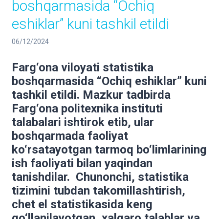
boshqarmasida “Ochiq
eshiklar” kuni tashkil etildi
06/12/2024
Farg‘ona viloyati statistika
boshqarmasida “Ochiq eshiklar” kuni
tashkil etildi. Mazkur tadbirda
Farg‘ona politexnika instituti
talabalari ishtirok etib, ular
boshqarmada faoliyat
ko‘rsatayotgan tarmoq bo‘limlarining
ish faoliyati bilan yaqindan
tanishdilar. Chunonchi, statistika
tizimini tubdan takomillashtirish,
chet el statistikasida keng
qo‘llanilayotgan, xalqaro talablar va